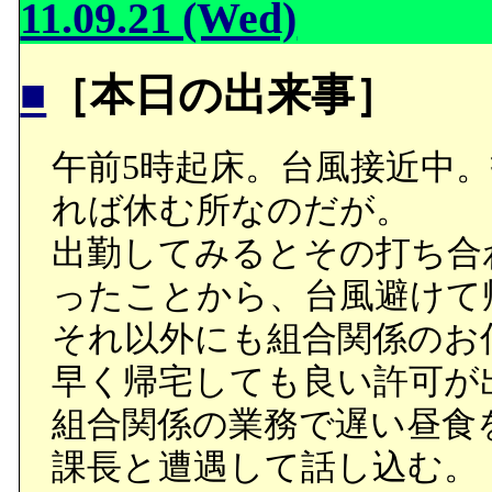
11.09.21 (Wed)
■
［本日の出来事］
午前5時起床。台風接近中
れば休む所なのだが。
出勤してみるとその打ち合
ったことから、台風避けて
それ以外にも組合関係のお
早く帰宅しても良い許可が
組合関係の業務で遅い昼食
課長と遭遇して話し込む。