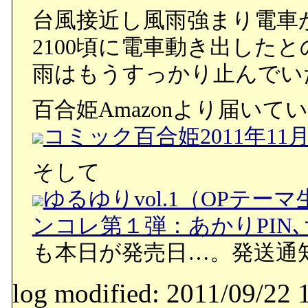
台風接近し風雨強まり電車
2100頃に電車動き出したとの
雨はもうすっかり止んでい
百合姫Amazonより届いてい
コミック百合姫2011年11
そして
ゆるゆりvol.1（OPテー
ンコレ第１弾：あかりPIN
も本日が発売日…。発送通
log modified: 2011/09/