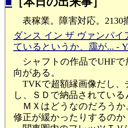
■
［本日の出来事］
表稼業。障害対応。2130
ダンス イン ザ ヴァンパ
ているというか、靄が... - Y
シャフトの作品でUHFで
向がある。
TVKで超額縁画像だし、
し、ＳＤで納品されている
ＭＸはどうなのだろうか
修正が緩かったりするのか