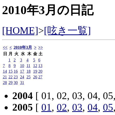
2010年3月の日記
[HOME]
>
[呟き一覧]
<<
<
2010年3月
>
>>
日
月
火
水
木
金
土
1
2
3
4
5
6
7
8
9
10
11
12
13
14
15
16
17
18
19
20
21
22
23
24
25
26
27
28
29
30
31
2004
[ 01, 02, 03, 04, 05
2005
[
01
,
02
,
03
,
04
,
05