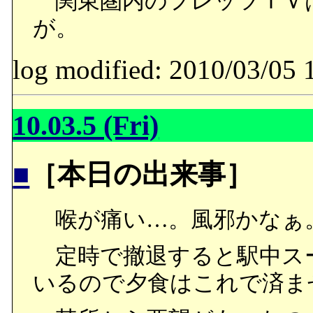
関東圏内のフレッツＴＶ
が。
log modified: 2010/03/
10.03.5 (Fri)
■
［本日の出来事］
喉が痛い…。風邪かなぁ
定時で撤退すると駅中スー
いるので夕食はこれで済ま