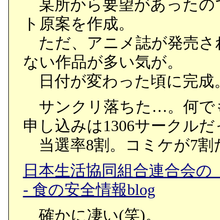
某所から要望があったの
ト原案を作成。
ただ、アニメ誌が発売され
ない作品が多い気が。
日付が変わった頃に完成
サンクリ落ちた…。何でも
申し込みは1306サークル
当選率8割。コミケが7割
日本生活協同組合連合会の
- 食の安全情報blog
確かに凄い(笑)。