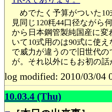
めでたく予算がついた10
見同じ120粍44口径なが
から日本鋼管製純国産に変
いて10式用のは90式に使
で威力が違うので旧世代の
が。それ以外にもお初の話
log modified: 2010/03/
10.03.4 (Thu)