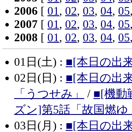
2006
[
01
,
02
,
03
,
04
,
05
2007
[
01
,
02
,
03
,
04
,
05
2008
[
01
,
02
,
03
,
04
,
05
01日(土) :
■[本日の出来
02日(日) :
■[本日の出来
「うつせみ」
/
■[機
ズン]第5話「故国燃ゆ
03日(月) :
■[本日の出来