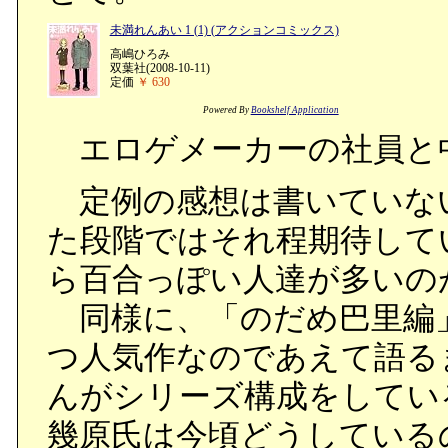
未満れんあい 1 (1) (アクションコミックス)
高嶋ひろみ
双葉社(2008-10-11)
定価
￥ 630
Powered By
Bookshelf Application
エロゲメーカーの社員と
定例の感想は書いていな
た段階ではそれ程期待して
ら百合っぽい人達が多いの
同様に、「のだめ巴里編
つ人気作なのであえて語る
んがシリーズ構成をしてい
幾原氏は今頃どうしている