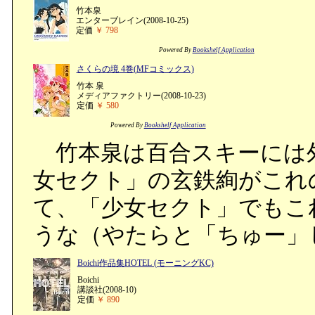
竹本泉
エンターブレイン(2008-10-25)
定価
￥ 798
Powered By
Bookshelf Application
さくらの境 4巻(MFコミックス)
竹本 泉
メディアファクトリー(2008-10-23)
定価
￥ 580
Powered By
Bookshelf Application
竹本泉は百合スキーには
女セクト」の玄鉄絢がこれ
て、「少女セクト」でもこ
うな（やたらと「ちゅー」
Boichi作品集HOTEL (モーニングKC)
Boichi
講談社(2008-10)
定価
￥ 890