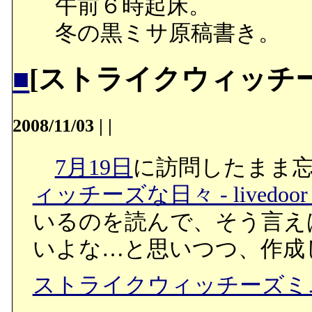
午前６時起床。
冬の黒ミサ原稿書き。
■
[ストライクウィッチ
2008/11/03
|
|
7月19日
に訪問したまま
ィッチーズな日々 - livedoo
いるのを読んで、そう言え
いよな…と思いつつ、作成
ストライクウィッチーズミ