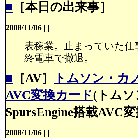
■
［本日の出来事］
2008/11/06
|
|
表稼業。止まっていた仕
終電車で撤退。
■
［AV］
トムソン・カノー
AVC変換カード
(トム
SpursEngine搭載AV
2008/11/06
|
|