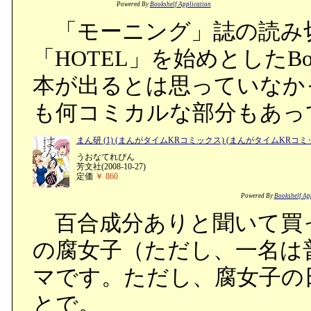
Powered By
Bookshelf Application
「モーニング」誌の読み
「HOTEL」を始めとしたB
本が出るとは思っていなか
も何コミカルな部分もあっ
まん研 (1) (まんがタイムKRコミックス) (まんがタイムKRコミ
うおなてれぴん
芳文社(2008-10-27)
定価
￥ 860
Powered By
Bookshelf Ap
百合成分ありと聞いて買
の腐女子（ただし、一名は
マです。ただし、腐女子の
とで。