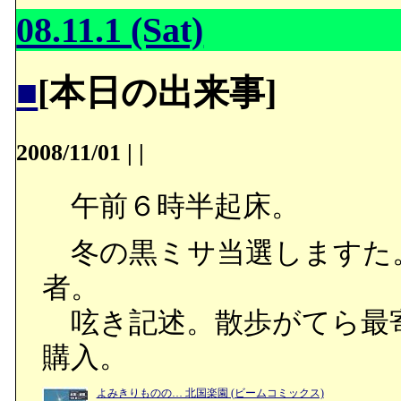
08.11.1 (Sat)
■
[本日の出来事]
2008/11/01
|
|
午前６時半起床。
冬の黒ミサ当選しますた
者。
呟き記述。散歩がてら最
購入。
よみきりものの… 北国楽園 (ビームコミックス)