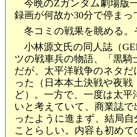
今晩のΖガンダム劇場版一
録画が何故か30分で停まっ
冬コミの戦果を眺める。
小林源文氏の同人誌（GENB
ツの戦車兵の物語、「黒騎
だが、太平洋戦争のネタだ
った（日本本土決戦や夜戦
ど）。一方で、一度は太平
いと考えていて、商業誌で
ったように進まず、結局自
ことらしい。内容も初めて