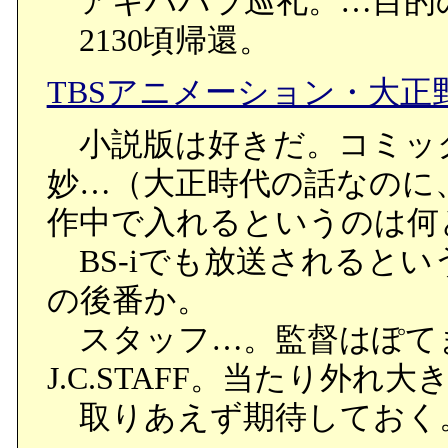
アキハバラ巡礼。…目的
2130頃帰還。
TBSアニメーション・大
小説版は好きだ。コミッ
妙…（大正時代の話なのに
作中で入れるというのは何
BS-iでも放送されると
の後番か。
スタッフ…。監督はぽて
J.C.STAFF。当たり外れ大
取りあえず期待しておく