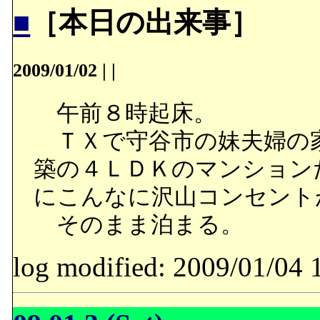
■
［本日の出来事］
2009/01/02
|
|
午前８時起床。
ＴＸで守谷市の妹夫婦の
築の４ＬＤＫのマンション
にこんなに沢山コンセント
そのまま泊まる。
log modified: 2009/01/