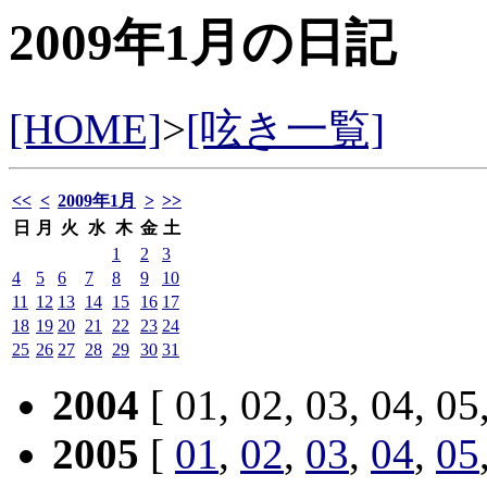
2009年1月の日記
[HOME]
>
[呟き一覧]
<<
<
2009年1月
>
>>
日
月
火
水
木
金
土
1
2
3
4
5
6
7
8
9
10
11
12
13
14
15
16
17
18
19
20
21
22
23
24
25
26
27
28
29
30
31
2004
[ 01, 02, 03, 04, 05
2005
[
01
,
02
,
03
,
04
,
05