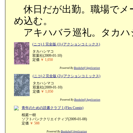
休日だが出勤。職場でメ
め込む。
アキハバラ巡礼。タカハ
(ニコ) 1 完全版 (1) (アクションコミックス)
タカハシマコ
双葉社(2009-01-10)
定価
￥ 1,050
Powered By
Bookshelf Application
(ニコ) 2 完全版 (2) (アクションコミックス)
タカハシマコ
双葉社(2009-01-10)
定価
￥ 1,050
Powered By
Bookshelf Application
青年のための読書クラブ 1 (Flex Comix)
桜庭一樹
ソフトバンククリエイティブ(2009-01-08)
定価
￥ 588
Powered By
Bookshelf Application