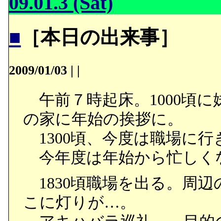
09.01.3 (Sat)
■
［本日の出来事］
2009/01/03
|
|
午前７時起床。1000頃に
の家に年始の挨拶に。
1300頃、今度は職場に
今年度は年始から忙しく
1830頃職場を出る。周
こに灯りが…。