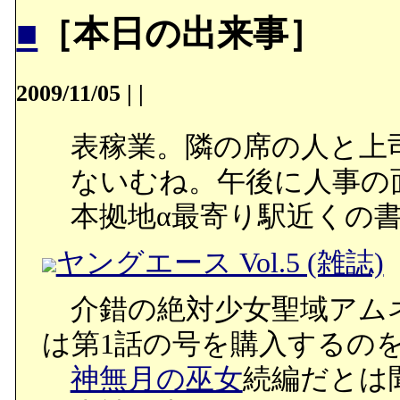
■
［本日の出来事］
2009/11/05
|
|
表稼業。隣の席の人と上
ないむね。午後に人事の
本拠地α最寄り駅近くの書
ヤングエース Vol.5 (雑誌)
介錯の絶対少女聖域アム
は第1話の号を購入するの
神無月の巫女
続編だとは