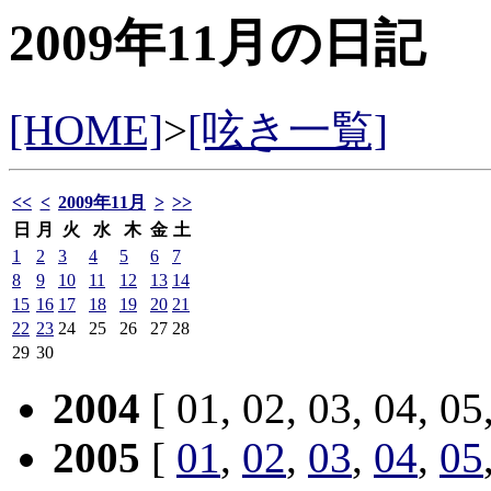
2009年11月の日記
[HOME]
>
[呟き一覧]
<<
<
2009年11月
>
>>
日
月
火
水
木
金
土
1
2
3
4
5
6
7
8
9
10
11
12
13
14
15
16
17
18
19
20
21
22
23
24
25
26
27
28
29
30
2004
[ 01, 02, 03, 04, 05
2005
[
01
,
02
,
03
,
04
,
05