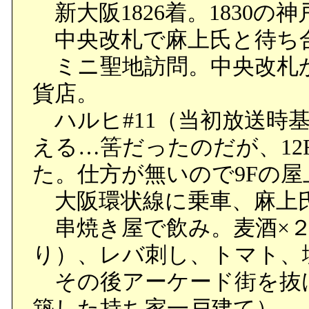
新大阪1826着。1830の神
中央改札で麻上氏と待ち
ミニ聖地訪問。中央改札
貨店。
ハルヒ#11（当初放送時
える…筈だったのだが、1
た。仕方が無いので9Fの
大阪環状線に乗車、麻上
串焼き屋で飲み。麦酒×２
り）、レバ刺し、トマト、
その後アーケード街を抜
築した持ち家一戸建て）。