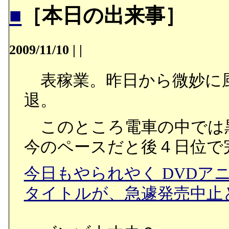
■
［本日の出来事］
2009/11/10
|
|
表稼業。昨日から微妙に風
退。
このところ電車の中では
今のペースだと後４日位で
今日もやられやく DVDア
タイトルが、急遽発売中止