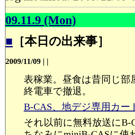
09.11.9 (Mon)
■
［本日の出来事］
2009/11/09
|
|
表稼業。昼食は昔同じ部
終電車で撤退。
B-CAS、地デジ専用カード
それ以前に無料放送にB-
ちなみにminiB-CASに使わ