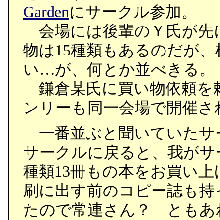
Garden
にサークル参加。
会場には後輩のＹ氏が先
物は15種類もあるのだが、
い…が、何とか並べきる。
鎌倉某氏に買い物依頼を
ンリーも同一会場で開催さ
一番並ぶと聞いていたサ
サークルに戻ると、我がサ
種類13冊もの本をお買い
刷に出す前のコピー誌も持
たので常連さん？ ともあ