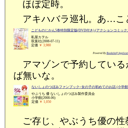
ほぼ定時。
アキハバラ巡礼。あ…こ
こどものじかん5巻特別限定版(DVD付き) (アクションコミック
私屋カヲル
双葉社(2008-07-11)
定価
￥ 3,980
Powered By
Bookshelf Applica
アマゾンで予約している
ば無いな。
ないしょのつぼみファンブック~女の子の初めてのお話 (小学
やぶうち 優 ないしょのつぼみ製作委員会
小学館(2008-06)
定価
￥ 1,050
ご存じ、やぶうち優の性