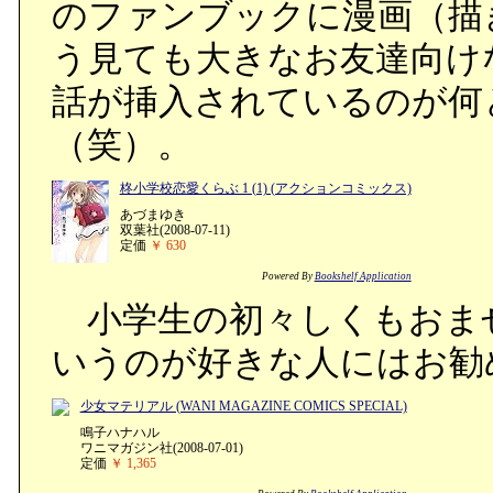
のファンブックに漫画（描
う見ても大きなお友達向け
話が挿入されているのが何
（笑）。
柊小学校恋愛くらぶ 1 (1) (アクションコミックス)
あづまゆき
双葉社(2008-07-11)
定価
￥ 630
Powered By
Bookshelf Application
小学生の初々しくもおま
いうのが好きな人にはお勧
少女マテリアル (WANI MAGAZINE COMICS SPECIAL)
鳴子ハナハル
ワニマガジン社(2008-07-01)
定価
￥ 1,365