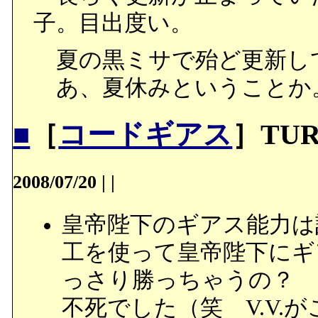
子。目出度い。
夏の黒ミサで殆ど更新し
あ、夏休みということか
■
［
コードギアス
］TUR
2008/07/20
|
|
皇帝陛下のギアス能力は
工を使って皇帝陛下にギ
っさり勝っちゃうの？ 
不死でした（笑 V.V.