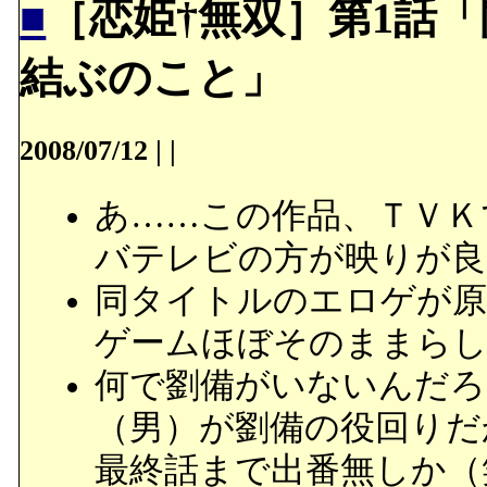
■
［恋姫†無双］第1話
結ぶのこと」
2008/07/12
|
|
あ……この作品、ＴＶＫ
バテレビの方が映りが良
同タイトルのエロゲが原
ゲームほぼそのままらし
何で劉備がいないんだろ
（男）が劉備の役回りだ
最終話まで出番無しか（