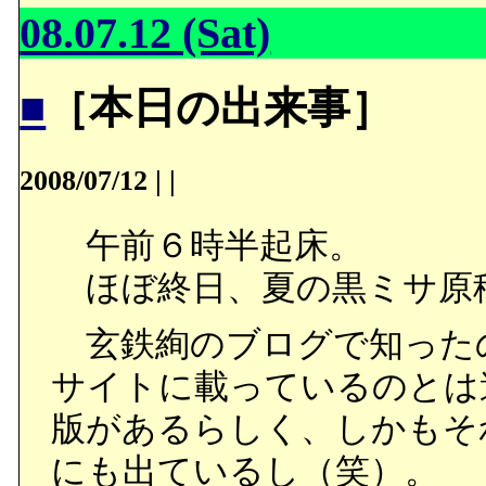
08.07.12 (Sat)
■
［本日の出来事］
2008/07/12
|
|
午前６時半起床。
ほぼ終日、夏の黒ミサ原
玄鉄絢のブログで知った
サイトに載っているのとは
版があるらしく、しかもそ
にも出ているし（笑）。