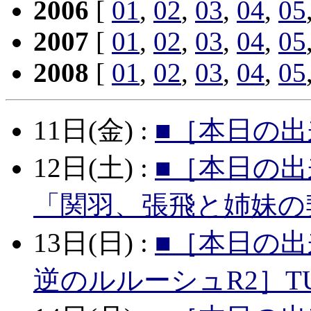
2006
[
01
,
02
,
03
,
04
,
05
2007
[
01
,
02
,
03
,
04
,
05
2008
[
01
,
02
,
03
,
04
,
05
11日(金) :
■［本日の出
12日(土) :
■［本日の出
「関羽、張飛と姉妹の
13日(日) :
■［本日の出
逆のルルーシュR2］TU