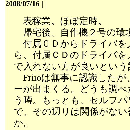
2008/07/16
|
|
表稼業。ほぼ定時。
帰宅後、自作機２号の環
付属ＣＤからドライバを
ら、付属ＣＤのドライバを
で入れない方が良いという話
Friioは無事に認識した
ーが出まくる。どうも調べ
う噂。もっとも、セルフパ
で、その辺りは関係がない
か。