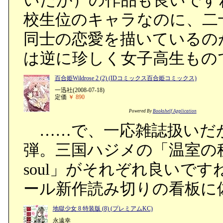
いたが）の作品も良いです
校生位のキャラなのに、二
同士の恋愛を描いているの
は逆に珍しく女子高生もの
百合姫Wildrose 2 (2) (IDコミックス百合姫コミックス)
一迅社(2008-07-18)
定価
￥ 890
Powered By
Bookshelf Application
……で、一応雑誌扱いだ
弾。三国ハジメの「温室の秘密
soul」がそれぞれ良いで
ール新作読み切りの看板に
地獄少女 8 特装版 (8) (プレミアムKC)
永遠幸