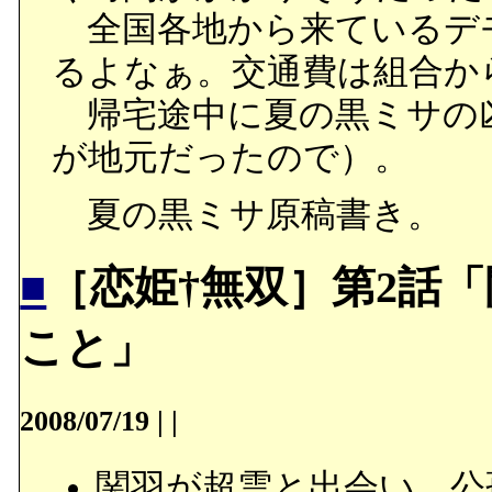
全国各地から来ているデ
るよなぁ。交通費は組合か
帰宅途中に夏の黒ミサの凶
が地元だったので）。
夏の黒ミサ原稿書き。
■
［恋姫†無双］第2話
こと」
2008/07/19
|
|
関羽が超雲と出会い、公