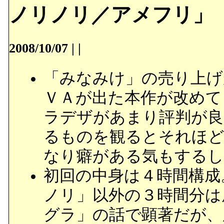
ノリノリ／アメフリ」
2008/10/07
|
|
「みなみけ」の売り上げ
ＶＡが出た本作が改めて
ラデザがあまり評判が良
るものを観るとそれほど
なり癖がある気もするし
初回の中身は４時間構成
ノリ」以外の３時間分は
グラ」の話で顕著だが、