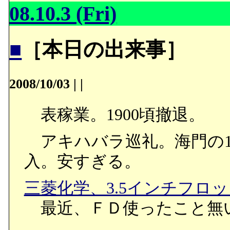
08.10.3 (Fri)
■
［本日の出来事］
2008/10/03
|
|
表稼業。1900頃撤退。
アキハバラ巡礼。海門の1TB
入。安すぎる。
三菱化学、3.5インチフロ
最近、ＦＤ使ったこと無