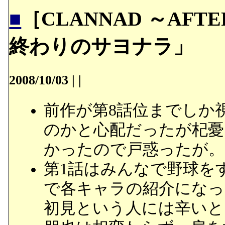
■
［CLANNAD ～AFT
終わりのサヨナラ」
2008/10/03
|
|
前作が第8話位までしか
のかと心配だったが杞憂
かったので戸惑ったが。
第1話はみんなで野球を
で各キャラの紹介になっ
初見という人には辛いと