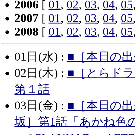
2006
[
01
,
02
,
03
,
04
,
05
2007
[
01
,
02
,
03
,
04
,
05
2008
[
01
,
02
,
03
,
04
,
05
01日(水) :
■［本日の出
02日(木) :
■［とらド
第１話
03日(金) :
■［本日の出
坂］第1話「あかね色