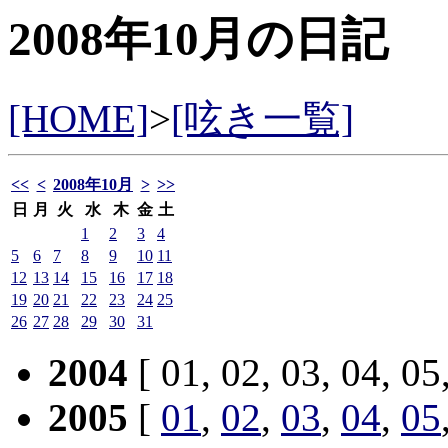
2008年10月の日記
[HOME]
>
[呟き一覧]
<<
<
2008年10月
>
>>
日
月
火
水
木
金
土
1
2
3
4
5
6
7
8
9
10
11
12
13
14
15
16
17
18
19
20
21
22
23
24
25
26
27
28
29
30
31
2004
[ 01, 02, 03, 04, 05
2005
[
01
,
02
,
03
,
04
,
05