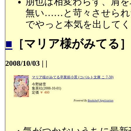
朋也は相変わらず、肩を
無い……と苛々させられ
でやっと本気を出してく
■
［マリア様がみてる］
2008/10/03
|
|
マリア様がみてる卒業前小景 (コバルト文庫 こ 7-59)
今野緒雪
集英社(2008-10-01)
定価
￥ 460
Powered By
Bookshelf Application