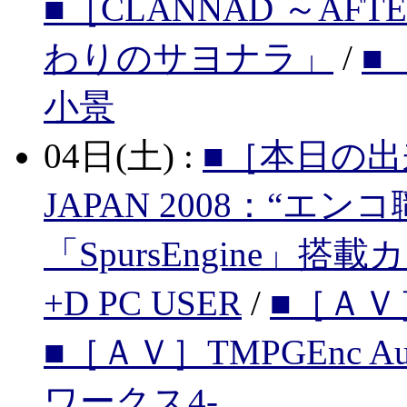
■［CLANNAD ～AFT
わりのサヨナラ」
/
■
小景
04日(土) :
■［本日の出
JAPAN 2008：“エ
「SpursEngine」搭載
+D PC USER
/
■［ＡＶ
■［ＡＶ］TMPGEnc Aut
ワークス4-