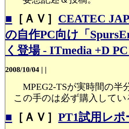
■
［ＡＶ］
CEATEC J
の自作PC向け「Spurs
く登場 - ITmedia +D P
2008/10/04
|
|
MPEG2-TSが実時間の
この手のは必ず購入してい
■
［ＡＶ］
PT1試用レポ