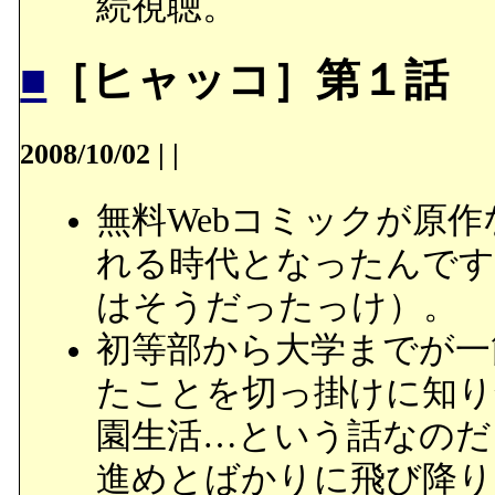
続視聴。
■
［ヒャッコ］第１話
2008/10/02
|
|
無料Webコミックが原
れる時代となったんです
はそうだったっけ）。
初等部から大学までが一
たことを切っ掛けに知り
園生活…という話なのだ
進めとばかりに飛び降り