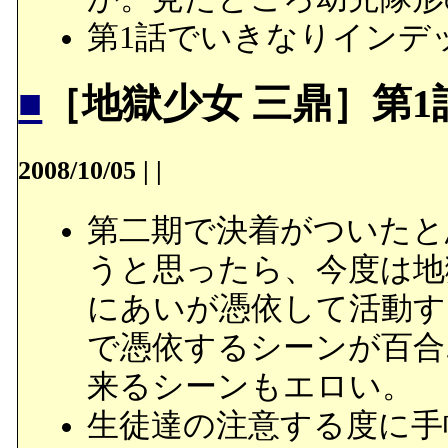
第1話でいきなりインデ
■
［地獄少女 三鼎］第
2008/10/05
|
|
第二期で決着がついたと
うと思ったら、今度は地
にあいが憑依して活動す
で憑依するシーンが百合
来るシーンもエロい。
生徒達の注意する度に手