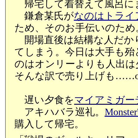
帰宅して着替えて風呂に
鎌倉某氏が
なのはトライ
ため、そのお手伝いのため
開場直後は結構な人だか
てしまう。今日は大手も殆
のはオンリーよりも人出は
そんな訳で売り上げも……o
遅い夕食を
マイアミガー
アキハバラ巡礼。
Monste
購入して帰宅。