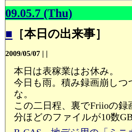
09.05.7 (Thu)
■
［本日の出来事］
2009/05/07
|
|
本日は表稼業はお休み。
今日も雨。積み録画崩しつ
な。
この二日程、裏でFriioの
分ほどのファイルが10数G