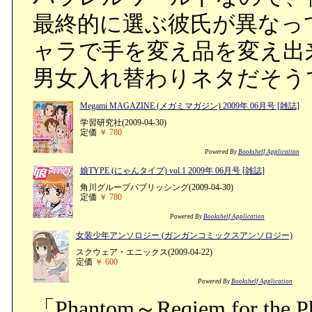
最終的に選ぶ彼氏が異なっ
ャラで手を変え品を変え出
男女入れ替わりネタだそう
Megami MAGAZINE (メガミマガジン) 2009年 06月号 [雑誌]
学習研究社(2009-04-30)
定価
￥ 780
Powered By
Bookshelf Application
娘TYPE (にゃんタイプ) vol.1 2009年 06月号 [雑誌]
角川グループパブリッシング(2009-04-30)
定価
￥ 780
Powered By
Bookshelf Application
女装少年アンソロジー (ガンガンコミックスアンソロジー)
スクウェア・エニックス(2009-04-22)
定価
￥ 600
Powered By
Bookshelf Application
「Phantom～Reqiem for th