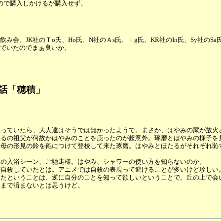
いたので購入しかけるが購入せず。
。JK社のＴo氏、Ho氏、N社のＡs氏、Ｉg氏、KR社のIn氏、Sy社のSa
でいたのでまぁ良いか。
第９話「穂積」
思っていたら、大人達はそうでは無かったようで。まさか、はやみの家が放火
たるの祖父が何故かはやみのことを庇ったのが超意外。琢磨とはやみの様子を
、母の形見の鈴を鞄につけて登校して来た琢磨。はやみとほたるがそれぞれ恥
みの入浴シーン、ご馳走様。はやみ、シャワーの使い方を知らないのか。
が自殺していたとは。アニメでは自殺の表現って避けることが多いけど珍しい
したということは、逆に自分のことを知って欲しいということで。丘の上で会
ままで済まないとは思うけど。
。