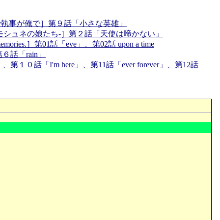
で執事が俺で］第９話「小さな英雄」
-ムネモシュネの娘たち-］第２話「天使は啼かない」
of memories.］第01話「eve」、第02話 upon a time
、第６話「rain」
 not」、第１０話「I'm here」、第11話「ever forever」、第12話