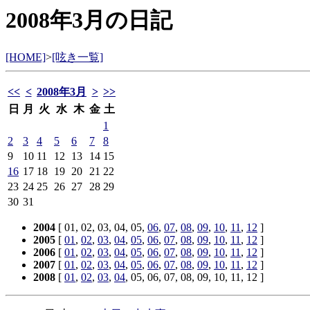
2008年3月の日記
[HOME]
>
[呟き一覧]
<<
<
2008年3月
>
>>
日
月
火
水
木
金
土
1
2
3
4
5
6
7
8
9
10
11
12
13
14
15
16
17
18
19
20
21
22
23
24
25
26
27
28
29
30
31
2004
[ 01, 02, 03, 04, 05,
06
,
07
,
08
,
09
,
10
,
11
,
12
]
2005
[
01
,
02
,
03
,
04
,
05
,
06
,
07
,
08
,
09
,
10
,
11
,
12
]
2006
[
01
,
02
,
03
,
04
,
05
,
06
,
07
,
08
,
09
,
10
,
11
,
12
]
2007
[
01
,
02
,
03
,
04
,
05
,
06
,
07
,
08
,
09
,
10
,
11
,
12
]
2008
[
01
,
02
,
03
,
04
, 05, 06, 07, 08, 09, 10, 11, 12 ]