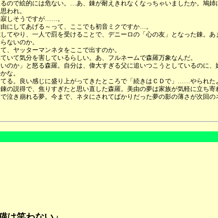
いるので絵的には危ない。…あ、錬が耐えきれなくなっちゃいましたか。鳩姉
と思われ。
か寂しそうですが……。
実由にしてあげる～って、ここでも初音ミクですか…。
電してやり、一人で罰を受けることで、デニーロの「心の友」となった錬。あ
困らないのか。
って、ヤッターマンネタをここで出すのか。
れていて気分を害しているらしい。あ、フルネームで森羅万象なんだ。
ないのか」と怒る森羅。自分は、偉大すぎる父に追いつこうとしているのに、
のかな。
出てる。良い感じに盛り上がってきたところで「続きはＣＤで」……やられた
」錬の説得で、焦りすぎたと思い直した森羅。美由の夢は家族が気軽に立ち寄
胸で泣き崩れる夢。今まで、ネタにされてばかりだった夢の影の薄さが次回の
話「猫は笑わない」