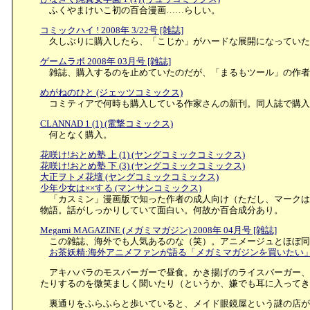
ふくやまけいこ初の百合漫画……らしい。
コミックハイ ! 2008年 3/22号 [雑誌]
久しぶりに購入したら、「こじか」がハードな展開になっていた。
ゲームラボ 2008年 03月号 [雑誌]
雑誌、購入するのを止めていたのだが、「まるもツール」の作者
めがねのひと (ジェッツコミックス)
コミティアで何時も購入している作家さんの新刊。同人誌で購入
CLANNAD 1 (1) (電撃コミックス)
何となく購入。
花咲け!おとめ塾 上 (1) (ヤングコミックコミックス)
花咲け!おとめ塾 下 (3) (ヤングコミックコミックス)
大正ヲトメ花壇 (ヤングコミックコミックス)
少年少女は××する (マンサンコミックス)
「カスミン」漫画版で知った作者の成人向け（ただし、マークは
物語。話がしっかりしていて面白い。何故か百合成分あり。
Megami MAGAZINE (メガミマガジン) 2008年 04月号 [雑誌]
この雑誌、海外でも人気あるのな（笑）。アニメージュとほぼ同
お茶妖精:海外アニメファンが語る「メガミマガジンを買いたい」 - liv
アキハバラのモスバーガーで昼食。かき揚げのライスバーガー、
たりするのを微笑ましく聞いたり（というか、嫌でも耳に入ってき
裏通りをふらふらと歩いていると、メイド眼鏡屋という謎の店が