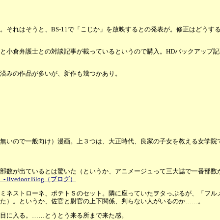
それはそうと、BS-11で「こじか」を放映するとの発表が。修正はどうす
と小倉弁護士との対談記事が載っているというので購入。HDバックアップ記
済みの作品が多いが、新作も幾つかあり。
無いので一般向け）漫画。上３つは、大正時代、良家の子女を教える女学院
部数が出ているとは驚いた（というか、アニメージュって三大誌で一番部数
edoor Blog（ブログ）
ミネストローネ、ポテトＳのセット。隣に座っていたヲタっぷるが、「フル
た）。というか、佐官と尉官の上下関係、判らない人がいるのか……。
目に入る。……とうとう来る所まで来た感。