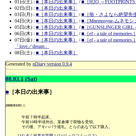
01日(土) :
■［本日の出来事］
/
■［H2O ～FOOTPRINT
02日(日) :
■［本日の出来事］
03日(月) :
■［本日の出来事］
/
■［俗・さよなら絶望先
04日(火) :
■［本日の出来事］
/
■［Mnemosyne-ム
05日(水) :
■［本日の出来事］
/
■［GUNSLINGER GIR
06日(木) :
■［本日の出来事］
/
■［ef - a tale of m
07日(金) :
■［本日の出来事］
/
■［ef - a tale of me
「love／dream」
08日(土) :
■［本日の出来事］
Generated by
nDiary version 0.9.4
08.03.1 (Sat)
■
［本日の出来事］
2008/03/01
|
|
午前７時半起床。
午前10時半頃外出。某倉庫で荷物を受領。
その後、アキハバラ巡礼。とらのあなで以下購入。
ひなぎく純真女学園 1 (1) (リュウコミックス)