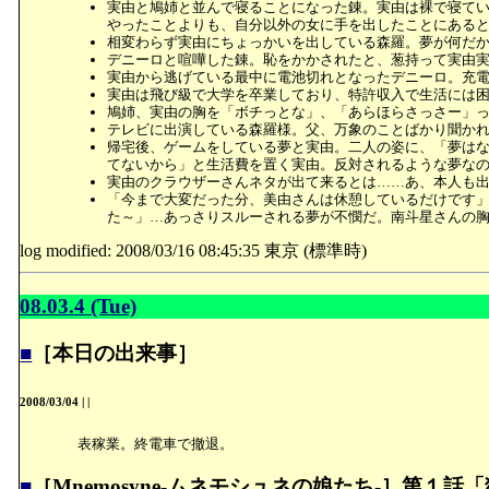
実由と鳩姉と並んで寝ることになった錬。実由は裸で寝て
やったことよりも、自分以外の女に手を出したことにある
相変わらず実由にちょっかいを出している森羅。夢が何だ
デニーロと喧嘩した錬。恥をかかされたと、葱持って実由
実由から逃げている最中に電池切れとなったデニーロ。充
実由は飛び級で大学を卒業しており、特許収入で生活には
鳩姉、実由の胸を「ボチっとな」、「あらほらさっさー」
テレビに出演している森羅様。父、万象のことばかり聞か
帰宅後、ゲームをしている夢と実由。二人の姿に、「夢は
てないから」と生活費を置く実由。反対されるような夢な
実由のクラウザーさんネタが出て来るとは……あ、本人も
「今まで大変だった分、美由さんは休憩しているだけです
た～」…あっさりスルーされる夢が不憫だ。南斗星さんの
log modified: 2008/03/16 08:45:35 東京 (標準時)
08.03.4 (Tue)
■
［本日の出来事］
2008/03/04
|
|
表稼業。終電車で撤退。
■
［Mnemosyne-ムネモシュネの娘たち-］第１