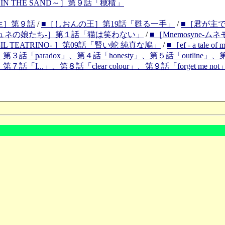
S IN THE SAND～］第９話「穂積」
生］第９話
/
■［しおんの王］第19話「甦る一手」
/
■［君が主
ネモシュネの娘たち-］第１話「猫は笑わない」
/
■［Mnemosyne
L -IL TEATRINO- ］第09話「賢い蛇 純真な鳩」
/
■［ef - a tale 
emories.］第３話「paradox」、第４話「honesty」、第５話「outline」
mories.］第７話「I...」、第８話「clear colour」、第９話「forget me