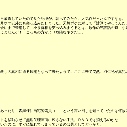
、再放送していたので見た記憶が。調べてみたら、人気作だったんですなぁ。
正月ボケ以外にも突っ込みだしました。天然ボケに対して「計算でやってんだ
国会にまで登場して、小泉首相を突っ込みまくるとは。原作の当該話の時、小
見えませんぞ！ こっちの方がより危険なネタだ…。
親殺しの真相に迫る展開となって来たようで。ここに来て突然、羽仁兄が真犯
があったり、森羅様に自宅警備員（……という言い回しを知っていたのは何故
イトを移動させて無理矢理画面に映さない手法。ＤＶＤでは消えるのかな。
ていたのに、すぐに慣れてしまっているのは男としてどうかと。