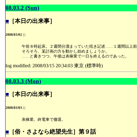
08.03.2 (Sun)
■
［本日の出来事］
2008/03/02
|
|
午前８時起床。２週間分溜まっていた呟き記述……１週間以上前
そろそろ、某計画の方を動かし始めましょうか。
……と書きつつ、午後は表稼業で一日を終えるのであった。
log modified: 2008/03/15 20:34:03 東京 (標準時)
08.03.3 (Mon)
■
［本日の出来事］
2008/03/03
|
|
表稼業。終電車で撤退。
■
［俗・さよなら絶望先生］第９話