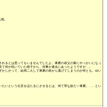
氏他。
されるとは思ってもいませんでしたよ。琢磨の叔父の家にやっかいになっ
見て何か呟いていた様子から、何事か過去にあったようですが…。
ずかしがって、結局二人して琢磨の前から逃げてしまうのが何とも。ゆい
。
いたいという伝言をほたるにさせるとは、何て罪な奴だ＞琢磨。……とい