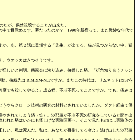
たのだが、偶然視聴することが出来た。
中で目覚めます。夢だったのか？ 1990年新宿って、また微妙な年代で
すか。あ、第２話に登場する「先生」が出てる。猫が見つからない中、猫
え、ウオッカはきつそうです。
が怪しいと判明。懇親会に潜り込み、接近した燐。「折角知り合うチャン
続先は RIMRIM-NEtですか。まだこの時代は、リムネットはISPを
何度でも殺してやるよ」成る程、不老不死ってことですか。でも、痛みは
どうやらクローン技術の研究の材料とされていましたか。ダクト経由で侵
増やされてしまう燐（笑）。沙耶羅が不老不死の研究をしていると聞き出
追われた燐はいかにも怪しげな実験区画へ。そこで見たものは…実験体の
正しい。私は死んだ。私は、あなたが目指してる者よ」逃げ出した沙耶羅