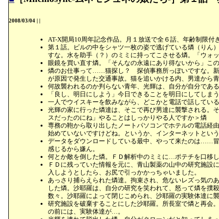
2008/03/04
|
|
AT-X開局10周年記念作品。月１放送で全６話、年齢制
第１話。ビルの中をシャツ一枚の姿で逃げている燐（りん）
すな。水を助手（？）のミミに持ってこさせる燐。「ウォ
眼鏡を買い直す燐。「そんなの永遠にあり得ないから」こ
燐のお仕事って……猫探し？ 探偵事務所っぽいですな。
が原因で発生した交通事故。猫を追いかける内、男達から
何故襲われるのか判らない青年、光輝は、自分が自分であ
「良し、明日にしよう」今日できることを明日にしてしま
一人でウイスキーを飲みながら、どこかと電話で話してい
光輝の家に行った燐達は、そこで再び男達に襲撃される。
スだったのにね」やることはしっかりやる人ですか＞燐
専務の鞄から取り出したノートパソコンでホテルの電話経由でネ
始めていないですけどね。というか、インターネットとい
データをダウンロードしている最中、やって来たのは……
感じるから嫌ん。
何とか敵を倒した燐。ＦＤ解析中のミミに…ポテチを口移
ＦＤに残っていた情報を元に、青山製薬の山中の研究施設
入しようとしたら、お尻で引っかかっちゃいました。
あっさり捕らえられた燐達。拘束され、危ないレズっ気の
した燐。沙耶羅は、自分の研究を笑われて、怒って燐を撲
数々。沙耶羅によって閉じこめられ、沙耶羅の実験体達に
研究施設を破棄することにした沙耶羅。所長室で燐と再会
の前には、実験体達が…。