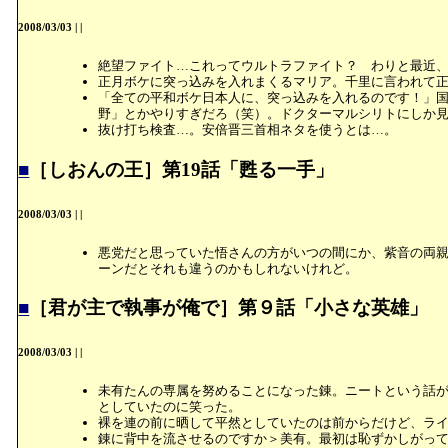
2008/03/03
|
|
絶望ファイト…これってウルトラファイト？ わりと最近
正月ボケに突っ込みを入れまくるマリア。千里に言われて
「全ての平和ボケ日本人に、突っ込みを入れるのです！」
野」とかやりすぎだろ（笑）。ドクターマルシリトにしか
抜け打ち検査…。安倍晋三首相ネタを使うとは…。
■
［しおんの王］第19話「甦る一手」
2008/03/03
|
|
悪党だと思っていた悟さんの方がいつの間にか、紫音の両
ーンだとそれも違うのかもしれないけれど。
■
［君が主で執事が俺で］第９話「小さな英雄」
2008/03/03
|
|
未有たんの専属を努めることになった錬。ニートという話
としていたのに笑った。
裸を連の前に晒して平然としていたのは前からだけど、ラ
錬に背中を流させるのですか＞美有。最初は恥ずかしがっ