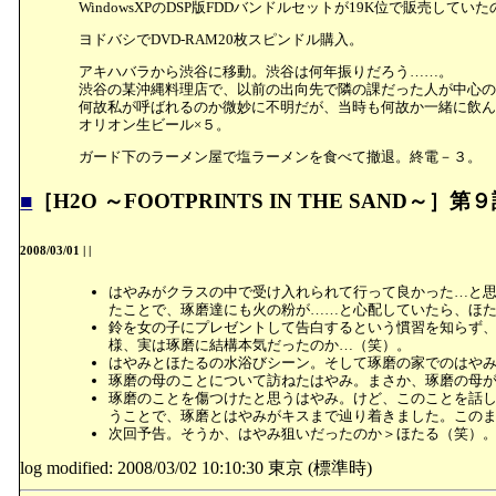
WindowsXPのDSP版FDDバンドルセットが19K位で販売して
ヨドバシでDVD-RAM20枚スピンドル購入。
アキハバラから渋谷に移動。渋谷は何年振りだろう……。
渋谷の某沖縄料理店で、以前の出向先で隣の課だった人が中心の飲み会
何故私が呼ばれるのか微妙に不明だが、当時も何故か一緒に飲ん
オリオン生ビール×５。
ガード下のラーメン屋で塩ラーメンを食べて撤退。終電－３。
■
［H2O ～FOOTPRINTS IN THE SAND～］
2008/03/01
|
|
はやみがクラスの中で受け入れられて行って良かった…と
たことで、琢磨達にも火の粉が……と心配していたら、ほ
鈴を女の子にプレゼントして告白するという慣習を知らず
様、実は琢磨に結構本気だったのか…（笑）。
はやみとほたるの水浴びシーン。そして琢磨の家でのはや
琢磨の母のことについて訪ねたはやみ。まさか、琢磨の母
琢磨のことを傷つけたと思うはやみ。けど、このことを話
うことで、琢磨とはやみがキスまで辿り着きました。この
次回予告。そうか、はやみ狙いだったのか＞ほたる（笑）
log modified: 2008/03/02 10:10:30 東京 (標準時)