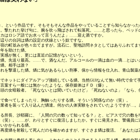
限付き、という作品です。そもそもそんな作品をやっていることすら知らなかっ
。撃たれた挙げ句に、腕を吹っ飛ばされて転落死。……と思ったら、ベッドの
ッカはロシア語でお水って言うんだよ」……迎え酒ですか。
の辺りの台詞は燐の設定の伏線という奴ですな。
新宿の町並みが色々出てますが。流石に、聖地訪問ネタとしてはありふれてま
青年を助けた燐。
る実感が無く、更には直近の記憶がないという。
う燐。先送り最高。……で、酒なんだ。アルコールの一滴は血の一滴…とはい
る燐。相手は誰？
それを撃退した燐。燐に気があるらしい刑事、保から情報を仕入れ、青山製薬
ットにダイアルアップ接続している燐。当然GUIなんて無い時代で全て手動。接
う言葉すら一般には無かったような。保存媒体はＦＤ（爆）。
冒頭の女暗殺者。「死なないとは聞いていたけど」「死ねないのよ」「なら、
しで食べてしまったり、胸触ったりする燐。そういう関係なのか（笑）。
に業者を装って入り込んだ燐達。何かの人体実験をされていたようですが…。
ある所長、沙耶羅に、「人間の穴の数って知ってる？」と、ピアスで穴の数を
殺（笑）。……が、わりとすぐに復活しましたか。すぐに発見され、警備員に
襲いかかられる燐。
。再度燐を射殺して死んだのを確かめますが、すぐさま燐は復活。「あなたは