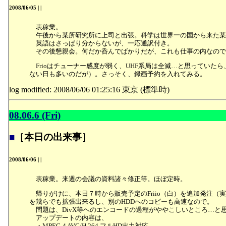
2008/06/05
|
|
表稼業。
午後から某所研究所に上司と出張。科学は世界一の国から来た某
英語はさっぱり分からないが、一応通訳付き。
その後懇親会。何だか呑んでばかりだが、これも仕事の内なので
Frioはチューナー感度が弱く、UHF系局は全滅…と思ってい
ない日も多いのだが）。さっそく、録画予約を入れてみる。
log modified: 2008/06/06 01:25:16 東京 (標準時)
08.06.6 (Fri)
■
［本日の出来事］
2008/06/06
|
|
表稼業。来週の会議の資料諸々修正等。ほぼ定時。
帰りがけに、本日７時から販売予定のFriio（白）を追加発注（実際
を幾らでも拡張出来るし、別のHDDへのコピーも高速なので。
問題は、DivX等へのエンコードの過程がややこしいところ…と
アップデートの内容は、
・MPEG-4 AVC/H.264 フルHD出力対応。