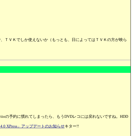
で、ＴＶＫでしか使えないか（もっとも、日によってはＴＶＫの方が映ら
riioの予約に慣れてしまったら、もうDVDレコには戻れないですね。HDD
4.0 XPress」アップデートのお知らせ
キター!!