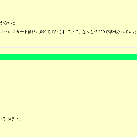
かないと。
クにスタート価格\1,000で出品されていて、なんと\7,250で落札されてい
ちているっぽい。