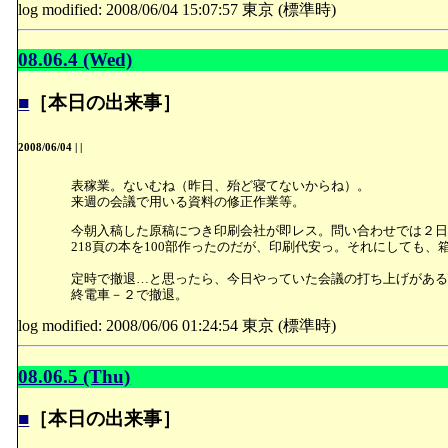
log modified: 2008/06/04 15:07:57 東京 (標準時)
08.06.4 (Wed)
■
［本日の出来事］
2008/06/04
|
|
表稼業。ないむね（昨日、殆ど寝てないからね）。
来週の会議で用いる資料の修正作業等。
今朝入稿した原稿につき印刷会社が即レス。問い合わせでは２日
218頁の本を100部作ったのだが、印刷代安っ。それにしても、
定時で撤退…と思ったら、今日やっていた会議の打ち上げがある
終電車－２で撤退。
log modified: 2008/06/06 01:24:54 東京 (標準時)
08.06.5 (Thu)
■
［本日の出来事］