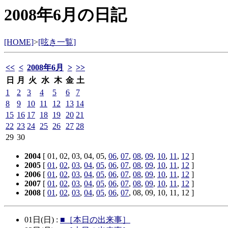
2008年6月の日記
[HOME]
>
[呟き一覧]
<<
<
2008年6月
>
>>
日
月
火
水
木
金
土
1
2
3
4
5
6
7
8
9
10
11
12
13
14
15
16
17
18
19
20
21
22
23
24
25
26
27
28
29
30
2004
[ 01, 02, 03, 04, 05,
06
,
07
,
08
,
09
,
10
,
11
,
12
]
2005
[
01
,
02
,
03
,
04
,
05
,
06
,
07
,
08
,
09
,
10
,
11
,
12
]
2006
[
01
,
02
,
03
,
04
,
05
,
06
,
07
,
08
,
09
,
10
,
11
,
12
]
2007
[
01
,
02
,
03
,
04
,
05
,
06
,
07
,
08
,
09
,
10
,
11
,
12
]
2008
[
01
,
02
,
03
,
04
,
05
,
06
,
07
, 08, 09, 10, 11, 12 ]
01日(日) :
■［本日の出来事］