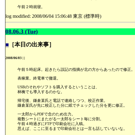
午前２時就寝。
log modified: 2008/06/04 15:06:48 東京 (標準時)
08.06.3 (Tue)
■
［本日の出来事］
2008/06/03
|
|
午前５時起床。起きたら誤記の指摘が北の方からあったので修正。
表稼業。終電車で撤退。
USBのそれやソフトを購入するということは、
林檎でも導入するのかな。
帰宅後、鎌倉某氏と電話で連絡しつつ、校正作業。
鎌倉某氏が先に校正した分に紙でチェックした分を更に修正。
一太郎からPDFで念のため出力。
複数シートにまたがる一太郎をシート毎に分割。
午前４時過ぎにFTPで印刷会社に入稿。
思えば、ここに至るまで印刷会社とは一言も話していないな。