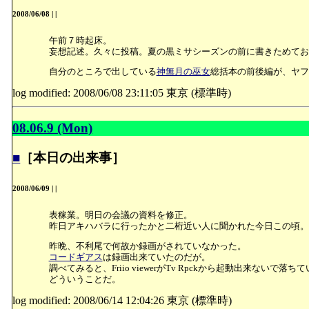
2008/06/08
|
|
午前７時起床。
妄想記述。久々に投稿。夏の黒ミサシーズンの前に書きためてお
自分のところで出している
神無月の巫女
総括本の前後編が、ヤフオ
log modified: 2008/06/08 23:11:05 東京 (標準時)
08.06.9 (Mon)
■
［本日の出来事］
2008/06/09
|
|
表稼業。明日の会議の資料を修正。
昨日アキハバラに行ったかと二桁近い人に聞かれた今日この頃。
昨晩、不利尾で何故か録画がされていなかった。
コードギアス
は録画出来ていたのだが。
調べてみると、Friio viewerがTv Rpckから起動出来ないで落
どういうことだ。
log modified: 2008/06/14 12:04:26 東京 (標準時)