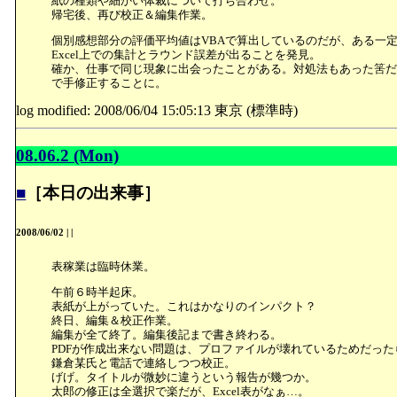
紙の種類や細かい体裁について打ち合わせ。
帰宅後、再び校正＆編集作業。
個別感想部分の評価平均値はVBAで算出しているのだが、ある一
Excel上での集計とラウンド誤差が出ることを発見。
確か、仕事で同じ現象に出会ったことがある。対処法もあった筈だ
で手修正することに。
log modified: 2008/06/04 15:05:13 東京 (標準時)
08.06.2 (Mon)
■
［本日の出来事］
2008/06/02
|
|
表稼業は臨時休業。
午前６時半起床。
表紙が上がっていた。これはかなりのインパクト？
終日、編集＆校正作業。
編集が全て終了。編集後記まで書き終わる。
PDFが作成出来ない問題は、プロファイルが壊れているためだった
鎌倉某氏と電話で連絡しつつ校正。
げげ。タイトルが微妙に違うという報告が幾つか。
太郎の修正は全選択で楽だが、Excel表がなぁ…。