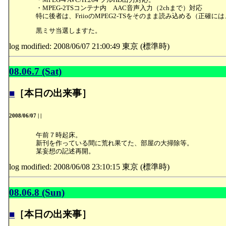
・MPEG-2TSコンテナ内 AAC音声入力（2chまで）対応
特に後者は、FriioのMPEG2-TSをそのまま読み込める（正確
黒ミサ当選しますた。
log modified: 2008/06/07 21:00:49 東京 (標準時)
08.06.7 (Sat)
■
［本日の出来事］
2008/06/07
|
|
午前７時起床。
新刊を作っている間に荒れ果てた、部屋の大掃除等。
某妄想の記述再開。
log modified: 2008/06/08 23:10:15 東京 (標準時)
08.06.8 (Sun)
■
［本日の出来事］