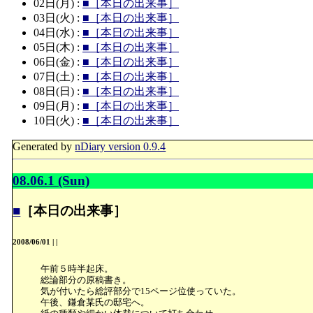
02日(月) :
■［本日の出来事］
03日(火) :
■［本日の出来事］
04日(水) :
■［本日の出来事］
05日(木) :
■［本日の出来事］
06日(金) :
■［本日の出来事］
07日(土) :
■［本日の出来事］
08日(日) :
■［本日の出来事］
09日(月) :
■［本日の出来事］
10日(火) :
■［本日の出来事］
Generated by
nDiary version 0.9.4
08.06.1 (Sun)
■
［本日の出来事］
2008/06/01
|
|
午前５時半起床。
総論部分の原稿書き。
気が付いたら総評部分で15ページ位使っていた。
午後、鎌倉某氏の邸宅へ。