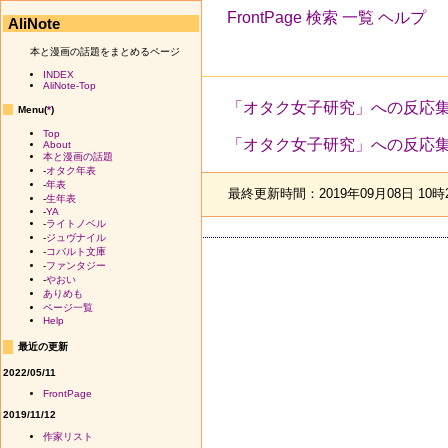
FrontPage
検索
一覧
ヘルプ
AliNote
本と漫画の話題をまとめるページ
INDEX
AliNote-Top
「オタク女子研究」への反応
Menu(
*
)
Top
「オタク女子研究」への反応
About
本と漫画の話題
-
オタク年表
-
年表
最終更新時間：2019年09月08日 10時
-
生年表
-
YA
-
ライトノベル
-
ジュヴナイル
-
コバルト文庫
-
ファンタジー
-
やおい
ありめも
ページ一覧
Help
最近の更新
2022/05/11
FrontPage
2019/11/12
作家リスト