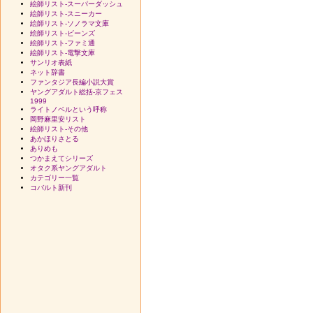
絵師リスト-スーパーダッシュ
絵師リスト-スニーカー
絵師リスト-ソノラマ文庫
絵師リスト-ビーンズ
絵師リスト-ファミ通
絵師リスト-電撃文庫
サンリオ表紙
ネット辞書
ファンタジア長編小説大賞
ヤングアダルト総括-京フェス
1999
ライトノベルという呼称
岡野麻里安リスト
絵師リスト-その他
あかほりさとる
ありめも
つかまえてシリーズ
オタク系ヤングアダルト
カテゴリー一覧
コバルト新刊