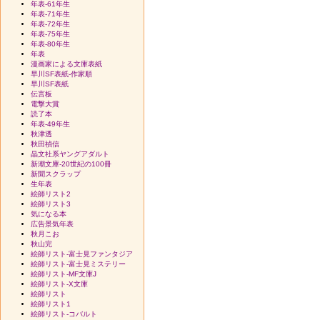
年表-61年生
年表-71年生
年表-72年生
年表-75年生
年表-80年生
年表
漫画家による文庫表紙
早川SF表紙-作家順
早川SF表紙
伝言板
電撃大賞
読了本
年表-49年生
秋津透
秋田禎信
晶文社系ヤングアダルト
新潮文庫-20世紀の100冊
新聞スクラップ
生年表
絵師リスト2
絵師リスト3
気になる本
広告景気年表
秋月こお
秋山完
絵師リスト-富士見ファンタジア
絵師リスト-富士見ミステリー
絵師リスト-MF文庫J
絵師リスト-X文庫
絵師リスト
絵師リスト1
絵師リスト-コバルト