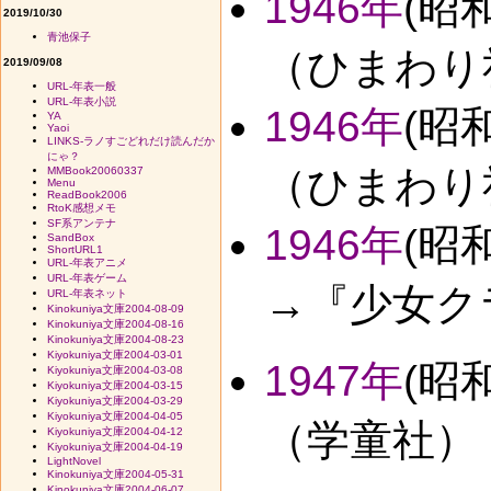
1946年
(昭
2019/10/30
青池保子
（ひまわり社
2019/09/08
URL-年表一般
URL-年表小説
1946年
(昭
YA
Yaoi
LINKS-ラノすごどれだけ読んだか
にゃ？
（ひまわり社
MMBook20060337
Menu
ReadBook2006
RtoK感想メモ
SF系アンテナ
1946年
(昭
SandBox
ShortURL1
URL-年表アニメ
URL-年表ゲーム
→『少女ク
URL-年表ネット
Kinokuniya文庫2004-08-09
Kinokuniya文庫2004-08-16
Kinokuniya文庫2004-08-23
Kiyokuniya文庫2004-03-01
1947年
(昭
Kiyokuniya文庫2004-03-08
Kiyokuniya文庫2004-03-15
Kiyokuniya文庫2004-03-29
Kiyokuniya文庫2004-04-05
（学童社） 
Kiyokuniya文庫2004-04-12
Kiyokuniya文庫2004-04-19
LightNovel
Kinokuniya文庫2004-05-31
Kinokuniya文庫2004-06-07