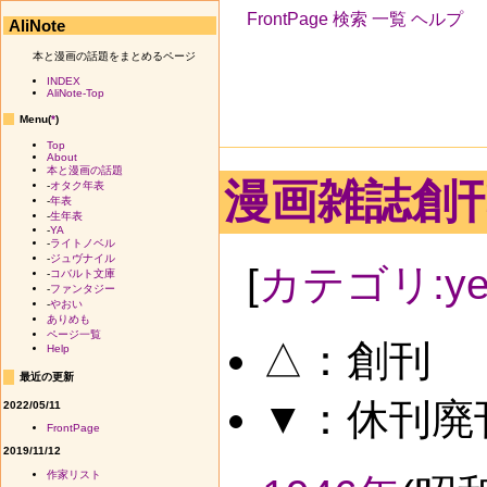
FrontPage
検索
一覧
ヘルプ
AliNote
本と漫画の話題をまとめるページ
INDEX
AliNote-Top
Menu(
*
)
Top
About
本と漫画の話題
漫画雑誌創
-
オタク年表
-
年表
-
生年表
-
YA
-
ライトノベル
-
ジュヴナイル
[
カテゴリ:ye
-
コバルト文庫
-
ファンタジー
-
やおい
ありめも
ページ一覧
△：創刊
Help
最近の更新
▼：休刊廃
2022/05/11
FrontPage
2019/11/12
作家リスト