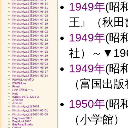
1949年
(昭
Kinokuniya文庫2004-06-14
Kinokuniya文庫2004-06-21
Kinokuniya文庫2004-06-28
Kinokuniya文庫2004-07-05
王』（秋田
Kinokuniya文庫2004-07-12
Kinokuniya文庫2004-07-19
Kinokuniya文庫2004-07-26
Kinokuniya文庫2004-08-02
1949年
(昭
Kinokuniya文庫2004-03-15
Kinokuniya文庫2004-03-22
Kinokuniya文庫2004-03-29
Kinokuniya文庫2004-04-05
社）～▼19
Kinokuniya文庫2004-04-12
Kinokuniya文庫2004-04-19
Kinokuniya文庫2004-04-26
Kinokuniya文庫2004-05-03
1949年
(昭
Kinokuniya文庫2004-05-10
Kinokuniya文庫2004-05-17
Kinokuniya文庫2004-05-24
（富国出版
FSWikiLiteの導入
FSWikiLite
Fujosi
Help-記述ルール
Help
ISBN4-7973-3338-3
1950年
(昭
Juvenile
Juvnail
Kinokuniya文庫2003
Kinokuniya文庫2004-03-01
Kinokuniya文庫2004-03-08
（小学館）
BuyComic2006
BuyMook2006
BuyReadBooks
Cobalt