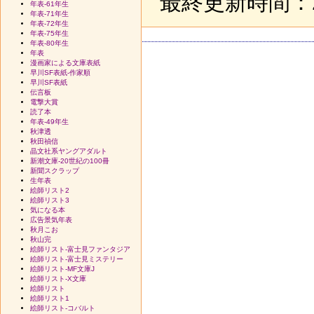
最終更新時間：20
年表-61年生
年表-71年生
年表-72年生
年表-75年生
年表-80年生
年表
漫画家による文庫表紙
早川SF表紙-作家順
早川SF表紙
伝言板
電撃大賞
読了本
年表-49年生
秋津透
秋田禎信
晶文社系ヤングアダルト
新潮文庫-20世紀の100冊
新聞スクラップ
生年表
絵師リスト2
絵師リスト3
気になる本
広告景気年表
秋月こお
秋山完
絵師リスト-富士見ファンタジア
絵師リスト-富士見ミステリー
絵師リスト-MF文庫J
絵師リスト-X文庫
絵師リスト
絵師リスト1
絵師リスト-コバルト