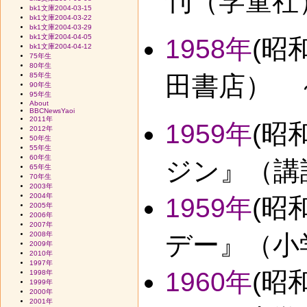
刊（学童社
bk1文庫2004-03-15
bk1文庫2004-03-22
bk1文庫2004-03-29
bk1文庫2004-04-05
1958年
(昭
bk1文庫2004-04-12
75年生
80年生
85年生
田書店） ～
90年生
95年生
About
BBCNewsYaoi
2011年
1959年
(昭
2012年
50年生
55年生
60年生
ジン』（講
65年生
70年生
2003年
2004年
1959年
(昭
2005年
2006年
2007年
2008年
デー』（小
2009年
2010年
1997年
1960年
(昭
1998年
1999年
2000年
2001年