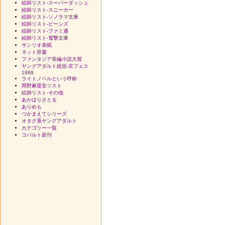
絵師リスト-スーパーダッシュ
絵師リスト-スニーカー
絵師リスト-ソノラマ文庫
絵師リスト-ビーンズ
絵師リスト-ファミ通
絵師リスト-電撃文庫
サンリオ表紙
ネット辞書
ファンタジア長編小説大賞
ヤングアダルト総括-京フェス
1999
ライトノベルという呼称
岡野麻里安リスト
絵師リスト-その他
あかほりさとる
ありめも
つかまえてシリーズ
オタク系ヤングアダルト
カテゴリー一覧
コバルト新刊