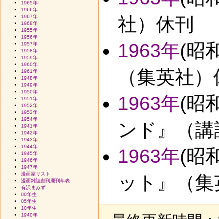
1965年
1966年
1967年
社）休刊
1968年
1955年
1956年
1963年
(昭
1957年
1958年
1959年
1960年
（集英社）
1961年
1948年
1949年
1950年
1963年
(昭
1951年
1952年
1953年
1954年
ンド』（講
1941年
1942年
1943年
1944年
1963年
(昭
1945年
1946年
1947年
漫画家リスト
ット』（集
漫画雑誌創刊廃刊年表
有沢まみず
00年生
05年生
10年生
1940年