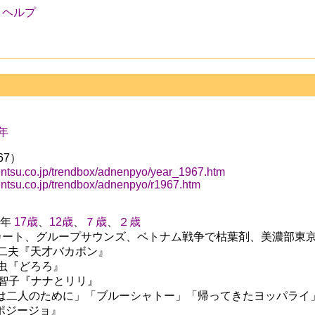
ヘルプ
8年
67）
entsu.co.jp/trendbox/adnenpyo/year_1967.htm
entsu.co.jp/trendbox/adnenpyo/r1967.htm
2年
17歳
、
12歳
、
７歳
、
２歳
y,ミニスカート、グループサウンズ、ベトナム戦争で枯葉剤、美濃部東
赤塚不二夫『天才バカボン』
手塚治虫『どろろ』
里中満智子『ナナとリリ』
J,「世界は二人のために」「ブルーシャトー」「帰ってきたヨッパライ
トッポジージョ』