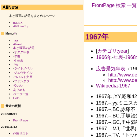
FrontPage
検索
一覧
AliNote
本と漫画の話題をまとめるページ
INDEX
AliNote-Top
Menu(
*
)
1967年
Top
About
本と漫画の話題
[
カテゴリ:year
]
-
オタク年表
1966年
-
年表
-
196
-
年表
-
生年表
-
YA
広告景気年表
（19
-
ライトノベル
-
ジュヴナイル
http://www.d
-
コバルト文庫
http://www.d
-
ファンタジー
Wikipedia-1967
-
やおい
ありめも
ページ一覧
1967年 ,YY,昭和4
Help
1967.--,y
最近の更新
1967.--,BC,
2022/05/11
1967.--,BC,
FrontPage
1967.--,GC,
2019/11/12
1967.--,M
作家リスト
1967.--,TV,『