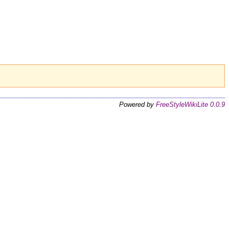
Powered by
FreeStyleWikiLite 0.0.9