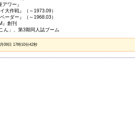
木馬座アワー』
スパイ大作戦』（～1973.09）
インベーダー』（～1968.03）
COM』創刊
,「ぐらこん」、第3期同人誌ブーム
09日 17時10分42秒