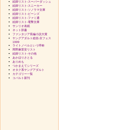
絵師リスト-スーパーダッシュ
絵師リスト-スニーカー
絵師リスト-ソノラマ文庫
絵師リスト-ビーンズ
絵師リスト-ファミ通
絵師リスト-電撃文庫
サンリオ表紙
ネット辞書
ファンタジア長編小説大賞
ヤングアダルト総括-京フェス
1999
ライトノベルという呼称
岡野麻里安リスト
絵師リスト-その他
あかほりさとる
ありめも
つかまえてシリーズ
オタク系ヤングアダルト
カテゴリー一覧
コバルト新刊