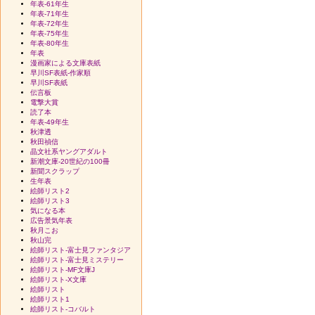
年表-61年生
年表-71年生
年表-72年生
年表-75年生
年表-80年生
年表
漫画家による文庫表紙
早川SF表紙-作家順
早川SF表紙
伝言板
電撃大賞
読了本
年表-49年生
秋津透
秋田禎信
晶文社系ヤングアダルト
新潮文庫-20世紀の100冊
新聞スクラップ
生年表
絵師リスト2
絵師リスト3
気になる本
広告景気年表
秋月こお
秋山完
絵師リスト-富士見ファンタジア
絵師リスト-富士見ミステリー
絵師リスト-MF文庫J
絵師リスト-X文庫
絵師リスト
絵師リスト1
絵師リスト-コバルト