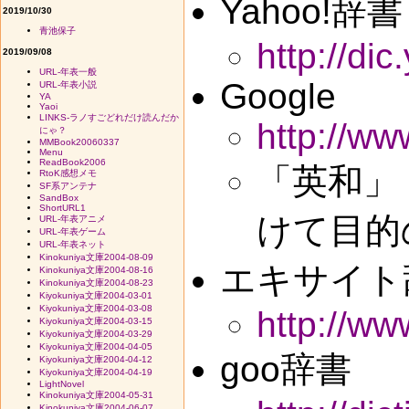
Yahoo!辞書
2019/10/30
青池保子
http://dic
2019/09/08
URL-年表一般
Google
URL-年表小説
YA
Yaoi
LINKS-ラノすごどれだけ読んだか
http://ww
にゃ？
MMBook20060337
Menu
ReadBook2006
「英和」
RtoK感想メモ
SF系アンテナ
SandBox
ShortURL1
けて目的
URL-年表アニメ
URL-年表ゲーム
URL-年表ネット
Kinokuniya文庫2004-08-09
エキサイト
Kinokuniya文庫2004-08-16
Kinokuniya文庫2004-08-23
Kiyokuniya文庫2004-03-01
Kiyokuniya文庫2004-03-08
http://www
Kiyokuniya文庫2004-03-15
Kiyokuniya文庫2004-03-29
Kiyokuniya文庫2004-04-05
goo辞書
Kiyokuniya文庫2004-04-12
Kiyokuniya文庫2004-04-19
LightNovel
Kinokuniya文庫2004-05-31
Kinokuniya文庫2004-06-07