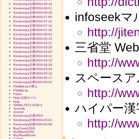
http://dic
Kinokuniya文庫2004-06-14
Kinokuniya文庫2004-06-21
infosee
Kinokuniya文庫2004-06-28
Kinokuniya文庫2004-07-05
Kinokuniya文庫2004-07-12
Kinokuniya文庫2004-07-19
http://jit
Kinokuniya文庫2004-07-26
Kinokuniya文庫2004-08-02
Kinokuniya文庫2004-03-15
三省堂 Web D
Kinokuniya文庫2004-03-22
Kinokuniya文庫2004-03-29
Kinokuniya文庫2004-04-05
Kinokuniya文庫2004-04-12
http://ww
Kinokuniya文庫2004-04-19
Kinokuniya文庫2004-04-26
Kinokuniya文庫2004-05-03
スペースア
Kinokuniya文庫2004-05-10
Kinokuniya文庫2004-05-17
Kinokuniya文庫2004-05-24
FSWikiLiteの導入
http://www
FSWikiLite
Fujosi
Help-記述ルール
Help
ハイパー漢
ISBN4-7973-3338-3
Juvenile
Juvnail
Kinokuniya文庫2003
http://www
Kinokuniya文庫2004-03-01
Kinokuniya文庫2004-03-08
BuyComic2006
BuyMook2006
BuyReadBooks
Cobalt