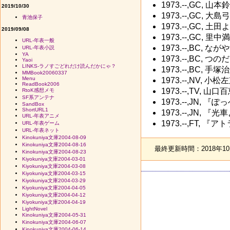
1973.--,GC,
2019/10/30
1973.--,GC,
青池保子
1973.--,GC,
2019/09/08
1973.--,GC,
URL-年表一般
1973.--,BC, 
URL-年表小説
YA
1973.--,BC,
Yaoi
LINKS-ラノすごどれだけ読んだかにゃ？
1973.--,BC,
MMBook20060337
Menu
1973.--,NV
ReadBook2006
1973.--,TV
RtoK感想メモ
SF系アンテナ
1973.--,JN,
SandBox
ShortURL1
1973.--,JN,
URL-年表アニメ
1973.--,FT,
URL-年表ゲーム
URL-年表ネット
Kinokuniya文庫2004-08-09
Kinokuniya文庫2004-08-16
最終更新時間：2018年10月
Kinokuniya文庫2004-08-23
Kiyokuniya文庫2004-03-01
Kiyokuniya文庫2004-03-08
Kiyokuniya文庫2004-03-15
Kiyokuniya文庫2004-03-29
Kiyokuniya文庫2004-04-05
Kiyokuniya文庫2004-04-12
Kiyokuniya文庫2004-04-19
LightNovel
Kinokuniya文庫2004-05-31
Kinokuniya文庫2004-06-07
Kinokuniya文庫2004-06-14