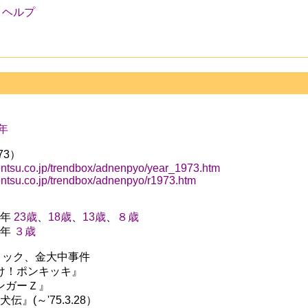
ヘルプ
4年
73）
entsu.co.jp/trendbox/adnenpyo/year_1973.htm
entsu.co.jp/trendbox/adnenpyo/r1973.htm
8年
23歳
、
18歳
、
13歳
、
８歳
8年
３歳
石油ショック、金大中事件
『ひらけ！ポンキッキ』
マジンガーＺ』
八犬伝』(～'75.3.28）