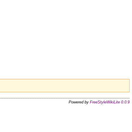
Powered by
FreeStyleWikiLite 0.0.9