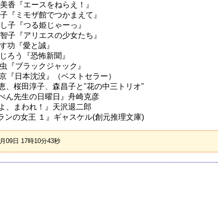
 山本鈴美香『エースをねらえ！』
 大島弓子『ミモザ館でつかまえて』
 土田よし子『つる姫じゃーっ』
 里中満智子『アリエスの少女たち』
ながやす功『愛と誠』
 つのだじろう『恐怖新聞』
 手塚治虫『ブラックジャック』
, 小松左京『日本沈没』（ベストセラー）
, 山口百恵、桜田淳子、森昌子と"花の中三トリオ"
 『ぽっぺん先生の日曜日』舟崎克彦
 『光車よ、まわれ！』天沢退二郎
 『アトランの女王 １』ギャスケル(創元推理文庫)
09日 17時10分43秒