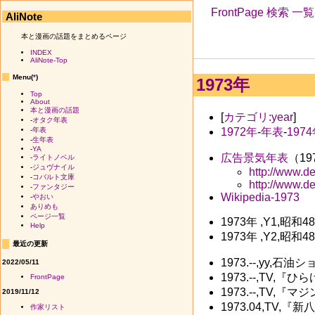
FrontPage
検索
一覧
AliNote
本と漫画の話題をまとめるページ
INDEX
AliNote-Top
Menu(
*
)
1973年
Top
About
本と漫画の話題
[
カテゴリ:year
]
-
オタク年表
1972年
-
年表
-
197
-
年表
-
生年表
-
YA
広告景気年表
（19
-
ライトノベル
-
ジュヴナイル
http://www.d
-
コバルト文庫
http://www.d
-
ファンタジー
Wikipedia-1973
-
やおい
ありめも
ページ一覧
1973年 ,Y1,昭和4
Help
1973年 ,Y2,昭和4
最近の更新
1973.--,yy,
2022/05/11
1973.--,TV,
FrontPage
1973.--,TV,『
2019/11/12
1973.04,TV,『新
作家リスト