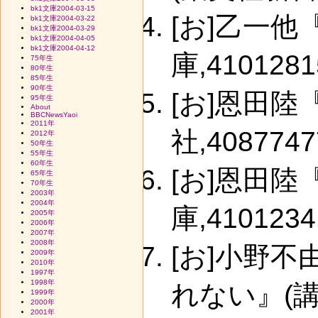
bk1文庫2004-03-15
[お]乙一
bk1文庫2004-03-22
bk1文庫2004-03-29
bk1文庫2004-04-05
bk1文庫2004-04-12
庫,4101281
75年生
80年生
85年生
90年生
[お]恩田陸
95年生
About
BBCNewsYaoi
2011年
社,4087747
2012年
50年生
55年生
60年生
[お]恩田
65年生
70年生
2003年
2004年
庫,4101234
2005年
2006年
2007年
2008年
[お]小野
2009年
2010年
1997年
1998年
れない』(講談
1999年
2000年
2001年