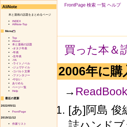
FrontPage
検索
一覧
ヘルプ
AliNote
本と漫画の話題をまとめるページ
INDEX
AliNote-Top
Menu(
*
)
Top
About
本と漫画の話題
買った本＆
-
オタク年表
-
年表
-
生年表
-
YA
-
ライトノベル
2006年に
-
ジュヴナイル
-
コバルト文庫
-
ファンタジー
-
やおい
ありめも
→
ReadBook
ページ一覧
Help
最近の更新
[あ]阿島
2022/05/11
FrontPage
2019/11/12
誌ハンドブ
作家リスト