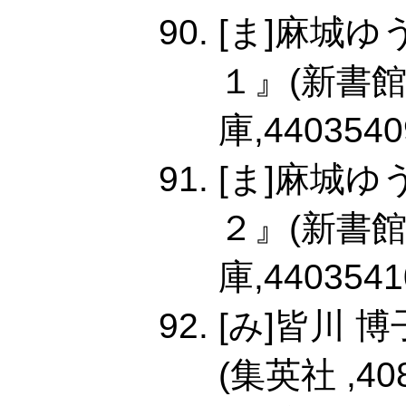
[ま]麻城
１』(新書
庫,4403540
[ま]麻城
２』(新書
庫,4403541
[み]皆川 
(集英社 ,408