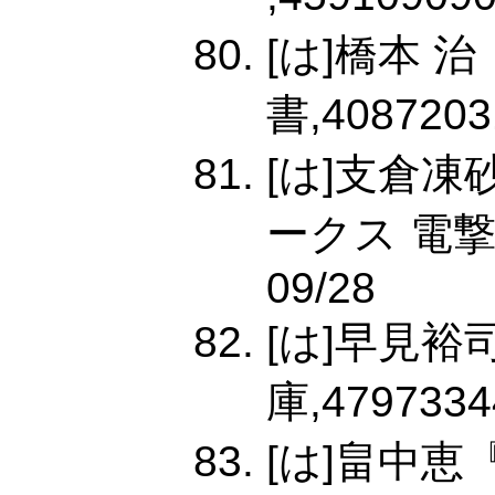
[は]橋本 
書,4087203
[は]支倉
ークス 電撃文庫
09/28
[は]早見裕
庫,4797334
[は]畠中恵