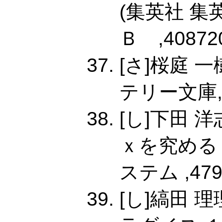
(集英社 
Ｂ ,408720
[さ]桜庭 一
テリー文庫,48
[し]下田 
ｘを究める
ステム ,4798
[し]縞田