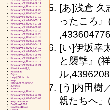
Kinokuniya文庫2004-06-14
[あ]浅倉
Kinokuniya文庫2004-06-21
Kinokuniya文庫2004-06-28
Kinokuniya文庫2004-07-05
Kinokuniya文庫2004-07-12
ったころ』
Kinokuniya文庫2004-07-19
Kinokuniya文庫2004-07-26
Kinokuniya文庫2004-08-02
,433604776
Kinokuniya文庫2004-03-15
Kinokuniya文庫2004-03-22
Kinokuniya文庫2004-03-29
Kinokuniya文庫2004-04-05
[い]伊坂
Kinokuniya文庫2004-04-12
Kinokuniya文庫2004-04-19
Kinokuniya文庫2004-04-26
Kinokuniya文庫2004-05-03
と襲撃』(
Kinokuniya文庫2004-05-10
Kinokuniya文庫2004-05-17
Kinokuniya文庫2004-05-24
FSWikiLiteの導入
ル,4396208
FSWikiLite
Fujosi
Help-記述ルール
Help
ISBN4-7973-3338-3
[う]内田
Juvenile
Juvnail
Kinokuniya文庫2003
Kinokuniya文庫2004-03-01
親たちへ』(新
Kinokuniya文庫2004-03-08
BuyComic2006
BuyMook2006
BuyReadBooks
Cobalt