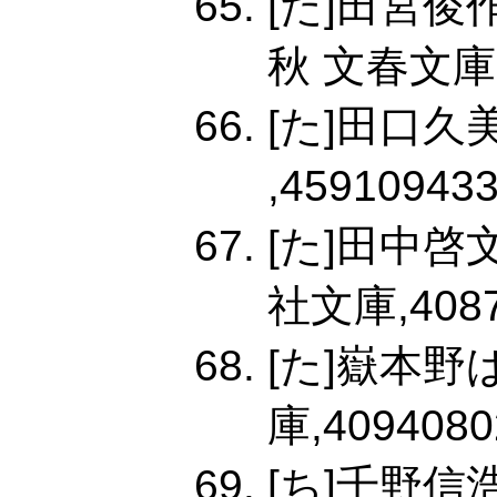
[た]田宮
秋 文春文庫,4
[た]田口
,459109433
[た]田中
社文庫,40874
[た]嶽本
庫,4094080
[ち]千野