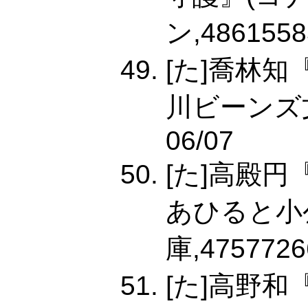
ン,4861558
[た]喬林
川ビーンズ文庫
06/07
[た]高殿
あひると小
庫,4757726
[た]高野和