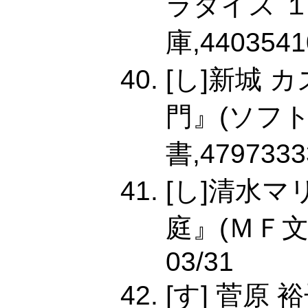
ラダイス 
庫,4403541
[し]新城
門』(ソフ
書,4797333
[し]清水
庭』(ＭＦ文庫Ｊ
03/31
[す] 菅原