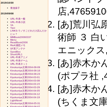
2019/10/30
店,4765910
青池保子
2019/09/08
URL-年表一般
[あ]荒川
URL-年表小説
YA
Yaoi
LINKS-ラノすごどれだけ読んだか
術師 ３ 
にゃ？
MMBook20060337
Menu
ReadBook2006
RtoK感想メモ
エニックス,47
SF系アンテナ
SandBox
ShortURL1
URL-年表アニメ
[あ]赤木
URL-年表ゲーム
URL-年表ネット
Kinokuniya文庫2004-08-09
Kinokuniya文庫2004-08-16
(ポプラ社 ,45
Kinokuniya文庫2004-08-23
Kiyokuniya文庫2004-03-01
Kiyokuniya文庫2004-03-08
Kiyokuniya文庫2004-03-15
[あ]赤木
Kiyokuniya文庫2004-03-29
Kiyokuniya文庫2004-04-05
Kiyokuniya文庫2004-04-12
Kiyokuniya文庫2004-04-19
(ちくま文庫,4
LightNovel
Kinokuniya文庫2004-05-31
Kinokuniya文庫2004-06-07