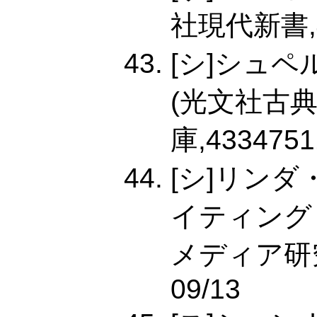
社現代新書,40
[シ]シュ
(光文社古
庫,4334751
[シ]リン
イティング
メディア研究所,
09/13