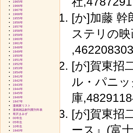
社,4787291
1965年
1966年
1967年
[か]加藤
1968年
1955年
1956年
1957年
ステリの映
1958年
1959年
1960年
1961年
,462208303
1948年
1949年
1950年
1951年
[が]賀東
1952年
1953年
1954年
1941年
ル・パニッ
1942年
1943年
1944年
1945年
庫,4829118
1946年
1947年
漫画家リスト
[が]賀東
漫画雑誌創刊廃刊年表
有沢まみず
00年生
05年生
ース』(富
10年生
1940年