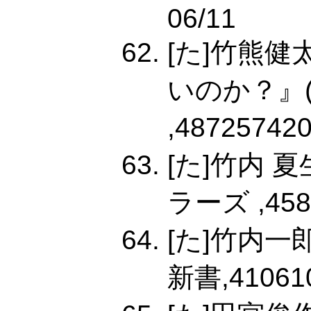
06/11
[た]竹熊
いのか？』
,487257420
[た]竹内 
ラーズ ,4584
[た]竹内
新書,410610