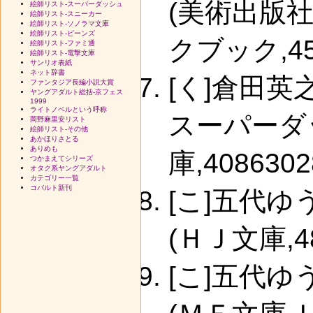
(美術出版
絵師リスト-スーパーダッシュ
絵師リスト-スニーカー
絵師リスト-ソノラマ文庫
絵師リスト-ビーンズ
クブック,4568
絵師リスト-ファミ通
絵師リスト-電撃文庫
サンリオ表紙
ネット辞書
[く]倉田英
ファンタジア長編小説大賞
ヤングアダルト総括-京フェス
1999
ライトノベルという呼称
スーパーダ
岡野麻里安リスト
絵師リスト-その他
あかほりさとる
ありめも
庫,4086302
つかまえてシリーズ
オタク系ヤングアダルト
カテゴリー一覧
コバルト新刊
[こ]五代
(ＨＪ文庫,48
[こ]五代