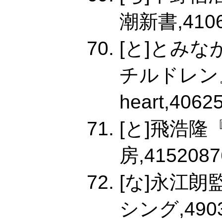
潮新書,41061
[と]とみな
チルドレン』
heart,4062
[と]飛浩
房,4152087
[な]永江
シング,49032