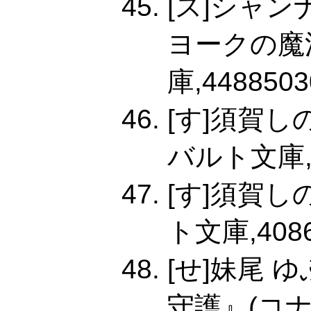
[ス]シャ
ヨークの魔
庫,4488503
[す]須賀し
バルト文庫,40
[す]須賀
ト文庫,4086
[せ]妹尾 
守護』(コ