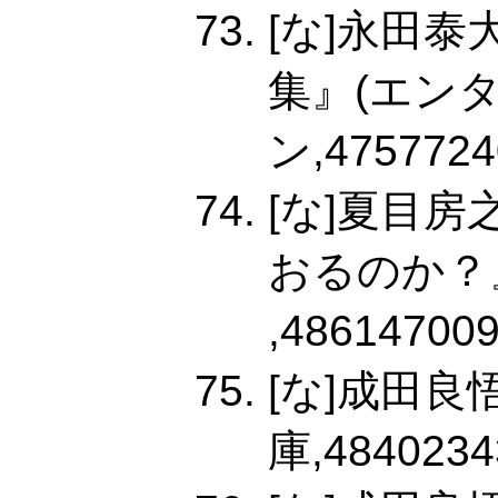
[な]永田
集』(エン
ン,4757724
[な]夏目
おるのか？
,486147009
[な]成田良
庫,4840234