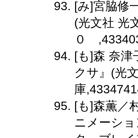
[み]宮脇
(光文社 光
０ ,433403
[も]森 
クサ』(光
庫,4334741
[も]森薫
ニメーショ