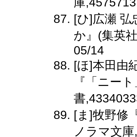
庫,4575713
[ひ]広瀬
か』(集英社新書
05/14
[ほ]本田由
『「ニート
書,4334033
[ま]牧野
ノラマ文庫,42