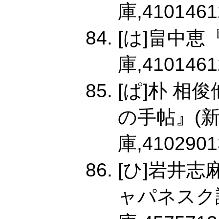
庫,4101461
[は]畠中恵
庫,4101461
[ぱ]朴 相
の手帖』(
庫,4102901
[ひ]岩井
ャパネスク