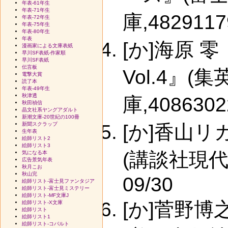
年表-61年生
年表-71年生
庫,4829117
年表-72年生
年表-75年生
年表-80年生
年表
[か]海原
漫画家による文庫表紙
早川SF表紙-作家順
早川SF表紙
伝言板
Vol.4』
電撃大賞
読了本
年表-49年生
秋津透
庫,4086302
秋田禎信
晶文社系ヤングアダルト
新潮文庫-20世紀の100冊
新聞スクラップ
[か]香山
生年表
絵師リスト2
絵師リスト3
(講談社現代新書
気になる本
広告景気年表
秋月こお
秋山完
09/30
絵師リスト-富士見ファンタジア
絵師リスト-富士見ミステリー
絵師リスト-MF文庫J
[か]菅野
絵師リスト-X文庫
絵師リスト
絵師リスト1
絵師リスト-コバルト