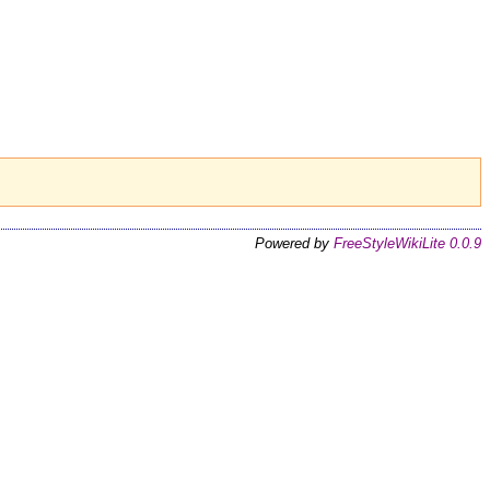
Powered by
FreeStyleWikiLite 0.0.9