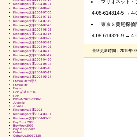
「マリオネット・
Kinokuniya文庫2004-06-21
Kinokuniya文庫2004-06-28
4-08-614814-5 → 
Kinokuniya文庫2004-07-05
Kinokuniya文庫2004-07-12
Kinokuniya文庫2004-07-19
「東京Ｓ黄尾探偵
Kinokuniya文庫2004-07-26
Kinokuniya文庫2004-08-02
Kinokuniya文庫2004-03-15
4-08-614826-9 → 
Kinokuniya文庫2004-03-22
Kinokuniya文庫2004-03-29
Kinokuniya文庫2004-04-05
最終更新時間：2019年09月
Kinokuniya文庫2004-04-12
Kinokuniya文庫2004-04-19
Kinokuniya文庫2004-04-26
Kinokuniya文庫2004-05-03
Kinokuniya文庫2004-05-10
Kinokuniya文庫2004-05-17
Kinokuniya文庫2004-05-24
FSWikiLiteの導入
FSWikiLite
Fujosi
Help-記述ルール
Help
ISBN4-7973-3338-3
Juvenile
Juvnail
Kinokuniya文庫2003
Kinokuniya文庫2004-03-01
Kinokuniya文庫2004-03-08
BuyComic2006
BuyMook2006
BuyReadBooks
Cobalt
CobaltUp20060328