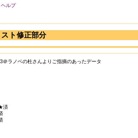
ヘルプ
リスト修正部分
Matsu23＠ラノベの杜さんよりご指摘のあったデータ
★済
済
済