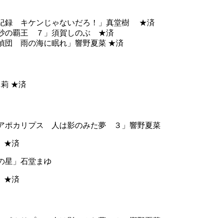
紀録 キケンじゃないだろ！」真堂樹 ★済
砂の覇王 ７」須賀しのぶ ★済
偵団 雨の海に眠れ」響野夏菜 ★済
莉 ★済
アポカリプス 人は影のみた夢 ３」響野夏菜
03 ★済
の星」石堂まゆ
12 ★済