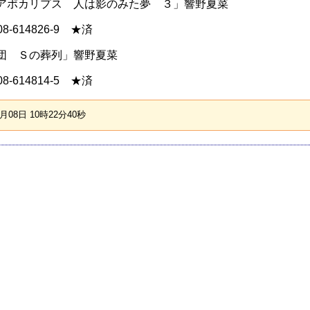
アポカリプス 人は影のみた夢 ３」響野夏菜
4-08-614826-9 ★済
団 Ｓの葬列」響野夏菜
4-08-614814-5 ★済
08日 10時22分40秒