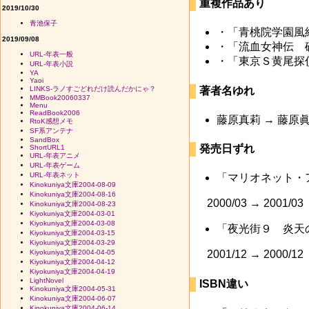
重複作品あり
2019/10/30
青池保子
・「青桃院学園風
2019/09/08
・「流血女神伝 
URL-年表一般
・「東京Ｓ黄尾探
URL-年表小説
YA
Yaoi
著者名ゆれ
LINKS-ラノすごどれだけ読んだかにゃ？
MMBook20060337
Menu
ReadBook2006
藤原真莉 → 藤原眞
RtoK感想メモ
SF系アンテナ
SandBox
発売日ずれ
ShortURL1
URL-年表アニメ
URL-年表ゲーム
URL-年表ネット
「マリオネット・
Kinokuniya文庫2004-08-09
Kinokuniya文庫2004-08-16
2000/03 → 2001/
Kinokuniya文庫2004-08-23
Kiyokuniya文庫2004-03-01
Kiyokuniya文庫2004-03-08
「夜光街９ 炎天
Kiyokuniya文庫2004-03-15
Kiyokuniya文庫2004-03-29
Kiyokuniya文庫2004-04-05
2001/12 → 2000/
Kiyokuniya文庫2004-04-12
Kiyokuniya文庫2004-04-19
LightNovel
ISBN違い
Kinokuniya文庫2004-05-31
Kinokuniya文庫2004-06-07
Kinokuniya文庫2004-06-14