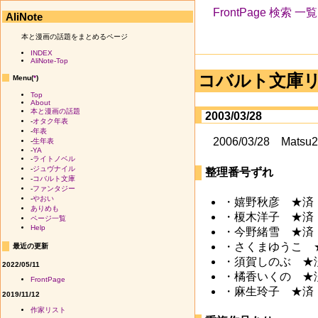
FrontPage
検索
一覧
AliNote
本と漫画の話題をまとめるページ
INDEX
AliNote-Top
コバルト文庫
Menu(
*
)
Top
About
本と漫画の話題
2003/03/28
-
オタク年表
-
年表
2006/03/28 
-
生年表
-
YA
-
ライトノベル
-
ジュヴナイル
整理番号ずれ
-
コバルト文庫
-
ファンタジー
-
やおい
・嬉野秋彦 ★済
ありめも
・榎木洋子 ★済
ページ一覧
Help
・今野緒雪 ★済
・さくまゆうこ 
最近の更新
・須賀しのぶ ★
2022/05/11
・橘香いくの ★
FrontPage
・麻生玲子 ★済
2019/11/12
作家リスト