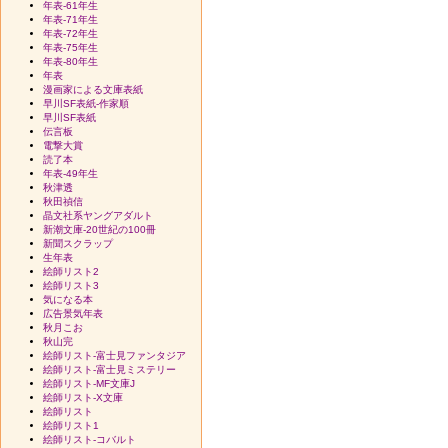
年表-61年生
年表-71年生
年表-72年生
年表-75年生
年表-80年生
年表
漫画家による文庫表紙
早川SF表紙-作家順
早川SF表紙
伝言板
電撃大賞
読了本
年表-49年生
秋津透
秋田禎信
晶文社系ヤングアダルト
新潮文庫-20世紀の100冊
新聞スクラップ
生年表
絵師リスト2
絵師リスト3
気になる本
広告景気年表
秋月こお
秋山完
絵師リスト-富士見ファンタジア
絵師リスト-富士見ミステリー
絵師リスト-MF文庫J
絵師リスト-X文庫
絵師リスト
絵師リスト1
絵師リスト-コバルト