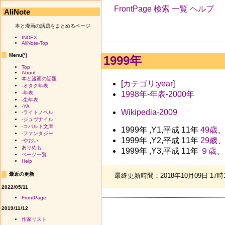
FrontPage
検索
一覧
ヘルプ
AliNote
本と漫画の話題をまとめるページ
INDEX
AliNote-Top
Menu(
*
)
1999年
Top
About
本と漫画の話題
[
カテゴリ:year
]
-
オタク年表
1998年
-
年表
-
2000年
-
年表
-
生年表
-
YA
Wikipedia-2009
-
ライトノベル
-
ジュヴナイル
-
コバルト文庫
1999年 ,Y1,平成 11年
49歳
-
ファンタジー
1999年 ,Y2,平成 11年
29歳
-
やおい
ありめも
1999年 ,Y3,平成 11年
９歳
、
ページ一覧
Help
最近の更新
最終更新時間：2018年10月09日 17時
2022/05/11
FrontPage
2019/11/12
作家リスト