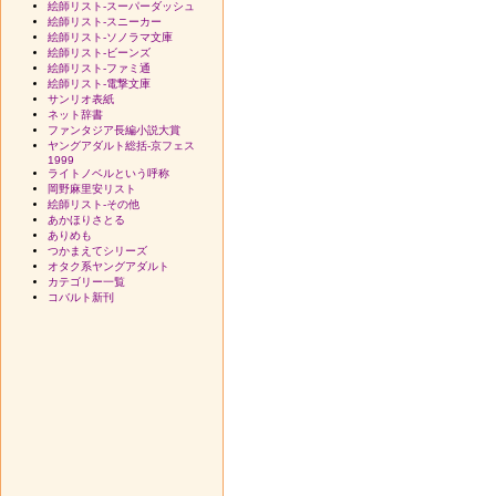
絵師リスト-スーパーダッシュ
絵師リスト-スニーカー
絵師リスト-ソノラマ文庫
絵師リスト-ビーンズ
絵師リスト-ファミ通
絵師リスト-電撃文庫
サンリオ表紙
ネット辞書
ファンタジア長編小説大賞
ヤングアダルト総括-京フェス
1999
ライトノベルという呼称
岡野麻里安リスト
絵師リスト-その他
あかほりさとる
ありめも
つかまえてシリーズ
オタク系ヤングアダルト
カテゴリー一覧
コバルト新刊