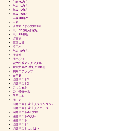
年表-61年生
年表-71年生
年表-72年生
年表-75年生
年表-80年生
年表
漫画家による文庫表紙
早川SF表紙-作家順
早川SF表紙
伝言板
電撃大賞
読了本
年表-49年生
秋津透
秋田禎信
晶文社系ヤングアダルト
新潮文庫-20世紀の100冊
新聞スクラップ
生年表
絵師リスト2
絵師リスト3
気になる本
広告景気年表
秋月こお
秋山完
絵師リスト-富士見ファンタジア
絵師リスト-富士見ミステリー
絵師リスト-MF文庫J
絵師リスト-X文庫
絵師リスト
絵師リスト1
絵師リスト-コバルト