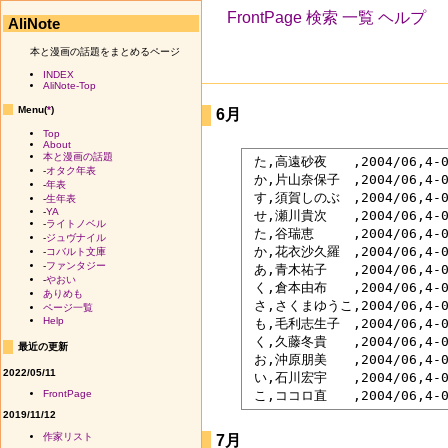
FrontPage
検索
一覧
ヘルプ
AliNote
本と漫画の話題をまとめるページ
INDEX
AliNote-Top
Menu(
*
)
6月
Top
About
本と漫画の話題
 た,高遠砂夜　　,2004/06,4
-
オタク年表
 か,片山奈保子　,2004/06,4
-
年表
 す,須賀しのぶ　,2004/06,4
-
生年表
-
YA
 せ,瀬川貴次　　,2004/06,4-
-
ライトノベル
 た,谷瑞恵　　　,2004/06,4
-
ジュヴナイル
 か,花衣沙久羅　,2004/06,4
-
コバルト文庫
-
ファンタジー
 あ,青木祐子　　,2004/06,4
-
やおい
 く,倉本由布　　,2004/06,4-0
ありめも
 さ,さくまゆうこ,2004/06,4
ページ一覧
Help
 も,毛利志生子　,2004/06,4-0
 く,久藤冬貴　　,2004/06,4-
最近の更新
 お,沖原朋美　　,2004/06,4-
2022/05/11
 い,石川宏宇　　,2004/06,4
FrontPage
2019/11/12
作家リスト
7月