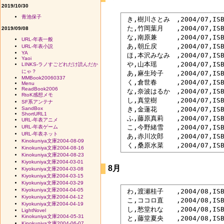
2019/10/30
青池保子
 き,樹川さとみ　,2004/07,I
 た,竹岡葉月　　,2004/07,I
2019/09/08
 な,南原兼　　　,2004/07,IS
URL-年表一般
 あ,朝丘戻　　　,2004/07,ISB
URL-年表小説
YA
 ほ,本沢みなみ　,2004/07,IS
Yaoi
 や,山本瑶　　　,2004/07,IS
LINKS-ラノすごどれだけ読んだか
にゃ？
 あ,麻生玲子　　,2004/07,IS
MMBook20060337
 く,倉世春　　　,2004/07,I
Menu
ReadBook2006
 な,奈波はるか　,2004/07,I
RtoK感想メモ
 し,真堂樹　　　,2004/07,I
SF系アンテナ
SandBox
 き,金蓮花　　　,2004/07,ISB
ShortURL1
 ふ,藤原真莉　　,2004/07,ISB
URL-年表アニメ
 こ,今野緒雪　　,2004/07,I
URL-年表ゲーム
URL-年表ネット
 あ,赤川次郎　　,2004/07,IS
Kinokuniya文庫2004-08-09
Kinokuniya文庫2004-08-16
Kinokuniya文庫2004-08-23
Kiyokuniya文庫2004-03-01
8月
Kiyokuniya文庫2004-03-08
Kiyokuniya文庫2004-03-15
Kiyokuniya文庫2004-03-29
Kiyokuniya文庫2004-04-05
 わ,渡瀬桂子　　,2004/08,IS
Kiyokuniya文庫2004-04-12
 こ,ココロ直　　,2004/08,I
Kiyokuniya文庫2004-04-19
 し,愁堂れな　　,2004/08,I
LightNovel
Kinokuniya文庫2004-05-31
 と,藤堂夏央　　,2004/08,IS
Kinokuniya文庫2004-06-07