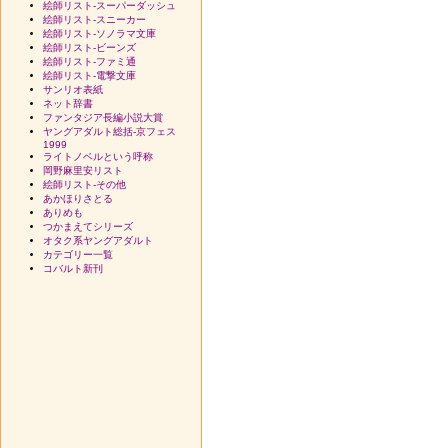
絵師リスト-スーパーダッシュ
絵師リスト-スニーカー
絵師リスト-ソノラマ文庫
絵師リスト-ビーンズ
絵師リスト-ファミ通
絵師リスト-電撃文庫
サンリオ表紙
ネット辞書
ファンタジア長編小説大賞
ヤングアダルト総括-京フェス
1999
ライトノベルという呼称
岡野麻里安リスト
絵師リスト-その他
あかほりさとる
ありめも
つかまえてシリーズ
オタク系ヤングアダルト
カテゴリー一覧
コバルト新刊