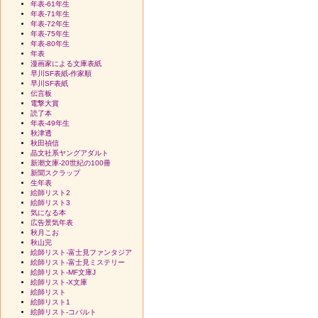
年表-61年生
年表-71年生
年表-72年生
年表-75年生
年表-80年生
年表
漫画家による文庫表紙
早川SF表紙-作家順
早川SF表紙
伝言板
電撃大賞
読了本
年表-49年生
秋津透
秋田禎信
晶文社系ヤングアダルト
新潮文庫-20世紀の100冊
新聞スクラップ
生年表
絵師リスト2
絵師リスト3
気になる本
広告景気年表
秋月こお
秋山完
絵師リスト-富士見ファンタジア
絵師リスト-富士見ミステリー
絵師リスト-MF文庫J
絵師リスト-X文庫
絵師リスト
絵師リスト1
絵師リスト-コバルト