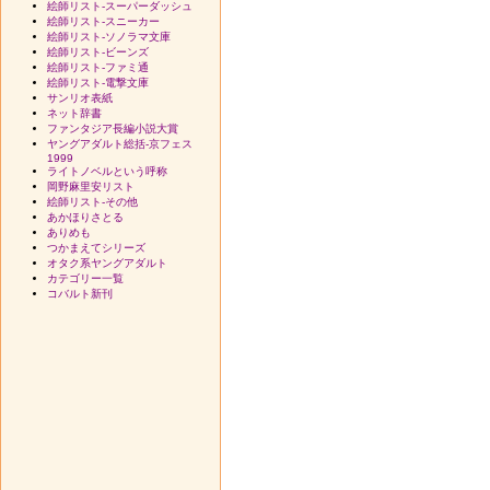
絵師リスト-スーパーダッシュ
絵師リスト-スニーカー
絵師リスト-ソノラマ文庫
絵師リスト-ビーンズ
絵師リスト-ファミ通
絵師リスト-電撃文庫
サンリオ表紙
ネット辞書
ファンタジア長編小説大賞
ヤングアダルト総括-京フェス
1999
ライトノベルという呼称
岡野麻里安リスト
絵師リスト-その他
あかほりさとる
ありめも
つかまえてシリーズ
オタク系ヤングアダルト
カテゴリー一覧
コバルト新刊