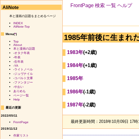
FrontPage
検索
一覧
ヘルプ
AliNote
本と漫画の話題をまとめるページ
INDEX
AliNote-Top
Menu(
*
)
1985年前後に生まれ
Top
About
本と漫画の話題
1983年
(+2歳)
-
オタク年表
-
年表
-
生年表
1984年
(+1歳)
-
YA
-
ライトノベル
-
ジュヴナイル
1985年
-
コバルト文庫
-
ファンタジー
-
やおい
1986年
(-1歳)
ありめも
ページ一覧
Help
1987年
(-2歳)
最近の更新
2022/05/11
最終更新時間：2018年10月09日 17時
FrontPage
2019/11/12
作家リスト