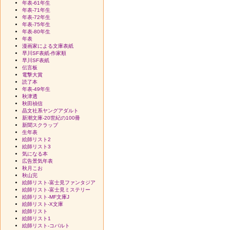
年表-61年生
年表-71年生
年表-72年生
年表-75年生
年表-80年生
年表
漫画家による文庫表紙
早川SF表紙-作家順
早川SF表紙
伝言板
電撃大賞
読了本
年表-49年生
秋津透
秋田禎信
晶文社系ヤングアダルト
新潮文庫-20世紀の100冊
新聞スクラップ
生年表
絵師リスト2
絵師リスト3
気になる本
広告景気年表
秋月こお
秋山完
絵師リスト-富士見ファンタジア
絵師リスト-富士見ミステリー
絵師リスト-MF文庫J
絵師リスト-X文庫
絵師リスト
絵師リスト1
絵師リスト-コバルト