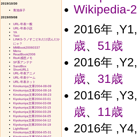
2019/10/30
Wikipedia-
青池保子
2019/09/08
URL-年表一般
2016年 ,Y
URL-年表小説
YA
Yaoi
LINKS-ラノすごどれだけ読んだか
歳
、
51歳
にゃ？
MMBook20060337
Menu
ReadBook2006
2016年 ,Y
RtoK感想メモ
SF系アンテナ
SandBox
ShortURL1
URL-年表アニメ
歳
、
31歳
URL-年表ゲーム
URL-年表ネット
Kinokuniya文庫2004-08-09
Kinokuniya文庫2004-08-16
2016年 ,Y
Kinokuniya文庫2004-08-23
Kiyokuniya文庫2004-03-01
Kiyokuniya文庫2004-03-08
歳
、
11歳
Kiyokuniya文庫2004-03-15
Kiyokuniya文庫2004-03-29
Kiyokuniya文庫2004-04-05
Kiyokuniya文庫2004-04-12
2016年 ,Y
Kiyokuniya文庫2004-04-19
LightNovel
Kinokuniya文庫2004-05-31
Kinokuniya文庫2004-06-07