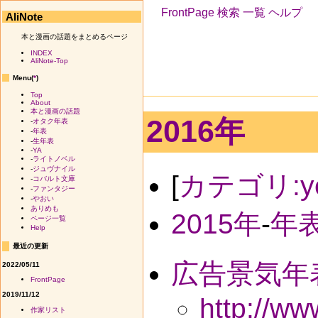
FrontPage
検索
一覧
ヘルプ
AliNote
本と漫画の話題をまとめるページ
INDEX
AliNote-Top
Menu(
*
)
Top
About
本と漫画の話題
2016年
-
オタク年表
-
年表
-
生年表
-
YA
-
ライトノベル
-
ジュヴナイル
[
カテゴリ:ye
-
コバルト文庫
-
ファンタジー
-
やおい
ありめも
2015年
-
年
ページ一覧
Help
最近の更新
広告景気年
2022/05/11
FrontPage
2019/11/12
http://w
作家リスト