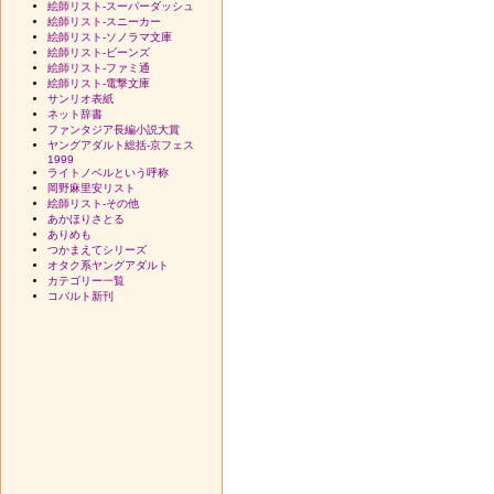
絵師リスト-スーパーダッシュ
絵師リスト-スニーカー
絵師リスト-ソノラマ文庫
絵師リスト-ビーンズ
絵師リスト-ファミ通
絵師リスト-電撃文庫
サンリオ表紙
ネット辞書
ファンタジア長編小説大賞
ヤングアダルト総括-京フェス
1999
ライトノベルという呼称
岡野麻里安リスト
絵師リスト-その他
あかほりさとる
ありめも
つかまえてシリーズ
オタク系ヤングアダルト
カテゴリー一覧
コバルト新刊