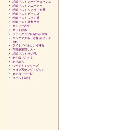
絵師リスト-スーパーダッシュ
絵師リスト-スニーカー
絵師リスト-ソノラマ文庫
絵師リスト-ビーンズ
絵師リスト-ファミ通
絵師リスト-電撃文庫
サンリオ表紙
ネット辞書
ファンタジア長編小説大賞
ヤングアダルト総括-京フェス
1999
ライトノベルという呼称
岡野麻里安リスト
絵師リスト-その他
あかほりさとる
ありめも
つかまえてシリーズ
オタク系ヤングアダルト
カテゴリー一覧
コバルト新刊