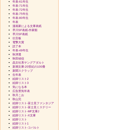
年表-61年生
年表-71年生
年表-72年生
年表-75年生
年表-80年生
年表
漫画家による文庫表紙
早川SF表紙-作家順
早川SF表紙
伝言板
電撃大賞
読了本
年表-49年生
秋津透
秋田禎信
晶文社系ヤングアダルト
新潮文庫-20世紀の100冊
新聞スクラップ
生年表
絵師リスト2
絵師リスト3
気になる本
広告景気年表
秋月こお
秋山完
絵師リスト-富士見ファンタジア
絵師リスト-富士見ミステリー
絵師リスト-MF文庫J
絵師リスト-X文庫
絵師リスト
絵師リスト1
絵師リスト-コバルト