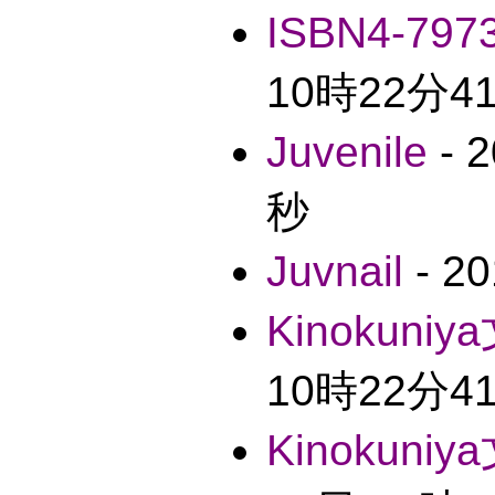
ISBN4-7973
10時22分4
Juvenile
- 
秒
Juvnail
- 2
Kinokuniy
10時22分4
Kinokuniy