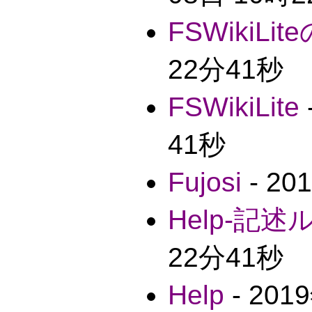
FSWikiLi
22分41秒
FSWikiLite
41秒
Fujosi
- 2
Help-記述
22分41秒
Help
- 20