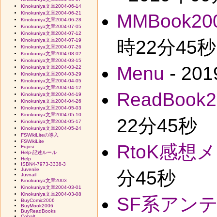
Kinokuniya文庫2004-06-14
Kinokuniya文庫2004-06-21
MMBook20
Kinokuniya文庫2004-06-28
Kinokuniya文庫2004-07-05
Kinokuniya文庫2004-07-12
時22分45秒
Kinokuniya文庫2004-07-19
Kinokuniya文庫2004-07-26
Kinokuniya文庫2004-08-02
Kinokuniya文庫2004-03-15
Menu
- 20
Kinokuniya文庫2004-03-22
Kinokuniya文庫2004-03-29
Kinokuniya文庫2004-04-05
Kinokuniya文庫2004-04-12
ReadBook2
Kinokuniya文庫2004-04-19
Kinokuniya文庫2004-04-26
Kinokuniya文庫2004-05-03
Kinokuniya文庫2004-05-10
22分45秒
Kinokuniya文庫2004-05-17
Kinokuniya文庫2004-05-24
FSWikiLiteの導入
FSWikiLite
RtoK感想
Fujosi
Help-記述ルール
Help
ISBN4-7973-3338-3
Juvenile
分45秒
Juvnail
Kinokuniya文庫2003
Kinokuniya文庫2004-03-01
Kinokuniya文庫2004-03-08
SF系アン
BuyComic2006
BuyMook2006
BuyReadBooks
Cobalt