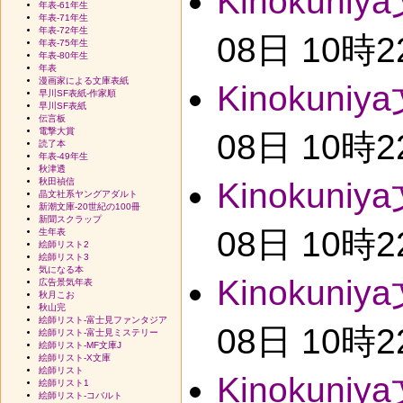
Kinokuniy
年表-61年生
年表-71年生
年表-72年生
08日 10時
年表-75年生
年表-80年生
年表
漫画家による文庫表紙
Kinokuniy
早川SF表紙-作家順
早川SF表紙
伝言板
電撃大賞
08日 10時
読了本
年表-49年生
秋津透
秋田禎信
Kinokuniy
晶文社系ヤングアダルト
新潮文庫-20世紀の100冊
新聞スクラップ
08日 10時
生年表
絵師リスト2
絵師リスト3
気になる本
Kinokuniy
広告景気年表
秋月こお
秋山完
絵師リスト-富士見ファンタジア
08日 10時
絵師リスト-富士見ミステリー
絵師リスト-MF文庫J
絵師リスト-X文庫
絵師リスト
Kinokuniy
絵師リスト1
絵師リスト-コバルト