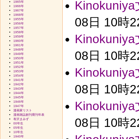
Kinokuniy
1965年
1966年
1967年
1968年
08日 10時
1955年
1956年
1957年
1958年
Kinokuniy
1959年
1960年
1961年
1948年
08日 10時
1949年
1950年
1951年
1952年
Kinokuniy
1953年
1954年
1941年
1942年
08日 10時
1943年
1944年
1945年
Kinokuniy
1946年
1947年
漫画家リスト
漫画雑誌創刊廃刊年表
08日 10時
有沢まみず
00年生
05年生
10年生
1940年