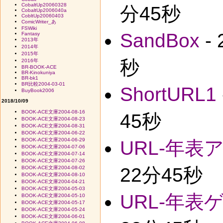
CobaltUp20060328
分45秒
CobaltUp2006040a
CobltUp20060403
ComicWriter_あ
FSWiki
SandBox
-
Fantasy
2013年
2014年
2015年
秒
2016年
BR-BOOK-ACE
BR-Kinokuniya
BR-bk1
BR比較2004-03-01
ShortURL1
BuyBook2006
2018/10/09
BOOK-ACE文庫2004-08-16
45秒
BOOK-ACE文庫2004-08-23
BOOK-ACE文庫2004-08-31
BOOK-ACE文庫2004-06-22
BOOK-ACE文庫2004-06-29
URL-年表
BOOK-ACE文庫2004-07-06
BOOK-ACE文庫2004-07-14
BOOK-ACE文庫2004-07-26
22分45秒
BOOK-ACE文庫2004-08-02
BOOK-ACE文庫2004-08-10
BOOK-ACE文庫2004-04-21
BOOK-ACE文庫2004-05-03
URL-年表
BOOK-ACE文庫2004-05-10
BOOK-ACE文庫2004-05-17
BOOK-ACE文庫2004-05-24
BOOK-ACE文庫2004-06-01