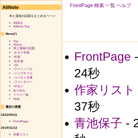
FrontPage
検索
一覧
ヘルプ
AliNote
本と漫画の話題をまとめるページ
INDEX
AliNote-Top
Menu(
*
)
Top
About
本と漫画の話題
FrontPage
-
オタク年表
-
年表
-
生年表
-
YA
24秒
-
ライトノベル
-
ジュヴナイル
-
コバルト文庫
-
ファンタジー
作家リスト
-
やおい
ありめも
ページ一覧
Help
37秒
最近の更新
2022/05/11
青池保子
- 
FrontPage
2019/11/12
作家リスト