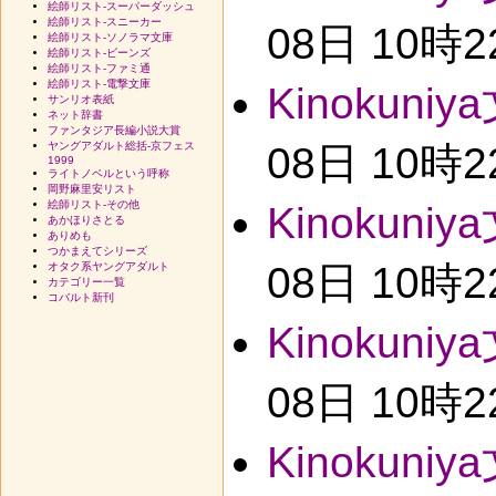
絵師リスト-スーパーダッシュ
絵師リスト-スニーカー
08日 10時
絵師リスト-ソノラマ文庫
絵師リスト-ビーンズ
絵師リスト-ファミ通
絵師リスト-電撃文庫
Kinokuniy
サンリオ表紙
ネット辞書
ファンタジア長編小説大賞
ヤングアダルト総括-京フェス
08日 10時
1999
ライトノベルという呼称
岡野麻里安リスト
絵師リスト-その他
Kinokuniy
あかほりさとる
ありめも
つかまえてシリーズ
08日 10時
オタク系ヤングアダルト
カテゴリー一覧
コバルト新刊
Kinokuniy
08日 10時
Kinokuniy