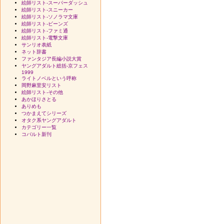
絵師リスト-スーパーダッシュ
絵師リスト-スニーカー
絵師リスト-ソノラマ文庫
絵師リスト-ビーンズ
絵師リスト-ファミ通
絵師リスト-電撃文庫
サンリオ表紙
ネット辞書
ファンタジア長編小説大賞
ヤングアダルト総括-京フェス
1999
ライトノベルという呼称
岡野麻里安リスト
絵師リスト-その他
あかほりさとる
ありめも
つかまえてシリーズ
オタク系ヤングアダルト
カテゴリー一覧
コバルト新刊