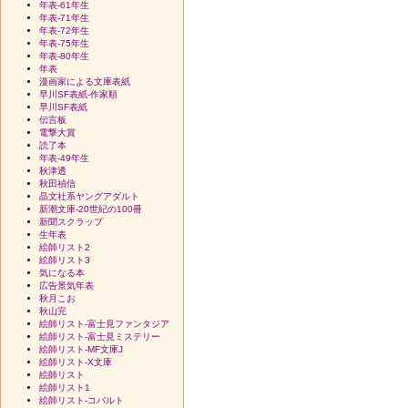
年表-61年生
年表-71年生
年表-72年生
年表-75年生
年表-80年生
年表
漫画家による文庫表紙
早川SF表紙-作家順
早川SF表紙
伝言板
電撃大賞
読了本
年表-49年生
秋津透
秋田禎信
晶文社系ヤングアダルト
新潮文庫-20世紀の100冊
新聞スクラップ
生年表
絵師リスト2
絵師リスト3
気になる本
広告景気年表
秋月こお
秋山完
絵師リスト-富士見ファンタジア
絵師リスト-富士見ミステリー
絵師リスト-MF文庫J
絵師リスト-X文庫
絵師リスト
絵師リスト1
絵師リスト-コバルト