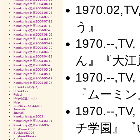
Kinokuniya文庫2004-06-14
1970.0
Kinokuniya文庫2004-06-21
Kinokuniya文庫2004-06-28
Kinokuniya文庫2004-07-05
Kinokuniya文庫2004-07-12
う』
Kinokuniya文庫2004-07-19
Kinokuniya文庫2004-07-26
Kinokuniya文庫2004-08-02
1970.--
Kinokuniya文庫2004-03-15
Kinokuniya文庫2004-03-22
Kinokuniya文庫2004-03-29
Kinokuniya文庫2004-04-05
ん』『大江
Kinokuniya文庫2004-04-12
Kinokuniya文庫2004-04-19
Kinokuniya文庫2004-04-26
Kinokuniya文庫2004-05-03
1970.--
Kinokuniya文庫2004-05-10
Kinokuniya文庫2004-05-17
Kinokuniya文庫2004-05-24
FSWikiLiteの導入
『ムーミン
FSWikiLite
Fujosi
Help-記述ルール
Help
ISBN4-7973-3338-3
1970.--
Juvenile
Juvnail
Kinokuniya文庫2003
Kinokuniya文庫2004-03-01
チ学園』『
Kinokuniya文庫2004-03-08
BuyComic2006
BuyMook2006
BuyReadBooks
Cobalt