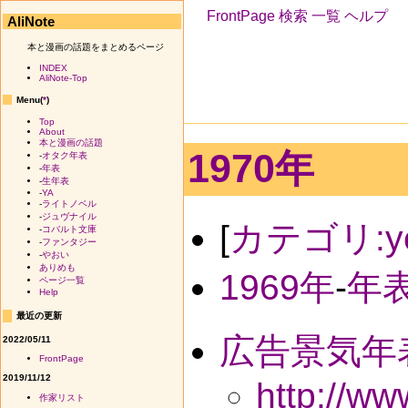
FrontPage
検索
一覧
ヘルプ
AliNote
本と漫画の話題をまとめるページ
INDEX
AliNote-Top
Menu(
*
)
Top
About
本と漫画の話題
1970年
-
オタク年表
-
年表
-
生年表
-
YA
-
ライトノベル
-
ジュヴナイル
[
カテゴリ:ye
-
コバルト文庫
-
ファンタジー
-
やおい
ありめも
1969年
-
年
ページ一覧
Help
最近の更新
広告景気年
2022/05/11
FrontPage
2019/11/12
http://w
作家リスト