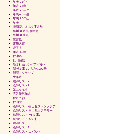
年表-61年生
年表-71年生
年表-72年生
年表-75年生
年表-80年生
年表
漫画家による文庫表紙
早川SF表紙-作家順
早川SF表紙
伝言板
電撃大賞
読了本
年表-49年生
秋津透
秋田禎信
晶文社系ヤングアダルト
新潮文庫-20世紀の100冊
新聞スクラップ
生年表
絵師リスト2
絵師リスト3
気になる本
広告景気年表
秋月こお
秋山完
絵師リスト-富士見ファンタジア
絵師リスト-富士見ミステリー
絵師リスト-MF文庫J
絵師リスト-X文庫
絵師リスト
絵師リスト1
絵師リスト-コバルト