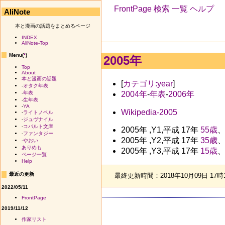
FrontPage
検索
一覧
ヘルプ
AliNote
本と漫画の話題をまとめるページ
INDEX
AliNote-Top
Menu(
*
)
2005年
Top
About
本と漫画の話題
[
カテゴリ:year
]
-
オタク年表
2004年
-
年表
-
2006年
-
年表
-
生年表
-
YA
Wikipedia-2005
-
ライトノベル
-
ジュヴナイル
-
コバルト文庫
2005年 ,Y1,平成 17年
55歳
-
ファンタジー
2005年 ,Y2,平成 17年
35歳
-
やおい
ありめも
2005年 ,Y3,平成 17年
15歳
ページ一覧
Help
最近の更新
最終更新時間：2018年10月09日 17時
2022/05/11
FrontPage
2019/11/12
作家リスト