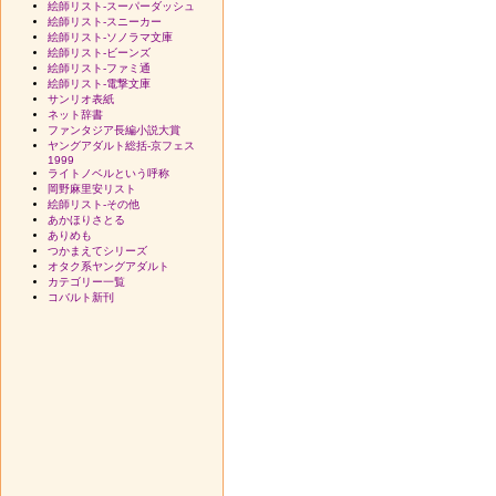
絵師リスト-スーパーダッシュ
絵師リスト-スニーカー
絵師リスト-ソノラマ文庫
絵師リスト-ビーンズ
絵師リスト-ファミ通
絵師リスト-電撃文庫
サンリオ表紙
ネット辞書
ファンタジア長編小説大賞
ヤングアダルト総括-京フェス
1999
ライトノベルという呼称
岡野麻里安リスト
絵師リスト-その他
あかほりさとる
ありめも
つかまえてシリーズ
オタク系ヤングアダルト
カテゴリー一覧
コバルト新刊