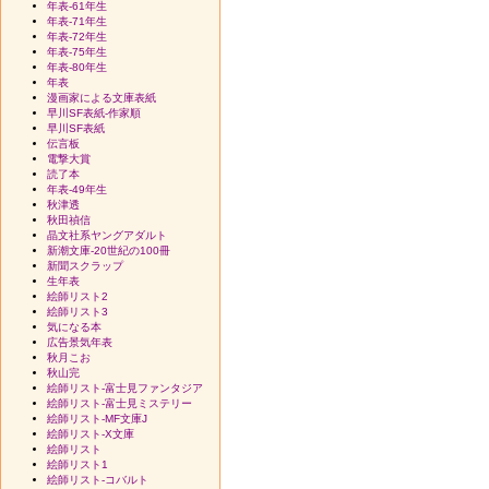
年表-61年生
年表-71年生
年表-72年生
年表-75年生
年表-80年生
年表
漫画家による文庫表紙
早川SF表紙-作家順
早川SF表紙
伝言板
電撃大賞
読了本
年表-49年生
秋津透
秋田禎信
晶文社系ヤングアダルト
新潮文庫-20世紀の100冊
新聞スクラップ
生年表
絵師リスト2
絵師リスト3
気になる本
広告景気年表
秋月こお
秋山完
絵師リスト-富士見ファンタジア
絵師リスト-富士見ミステリー
絵師リスト-MF文庫J
絵師リスト-X文庫
絵師リスト
絵師リスト1
絵師リスト-コバルト