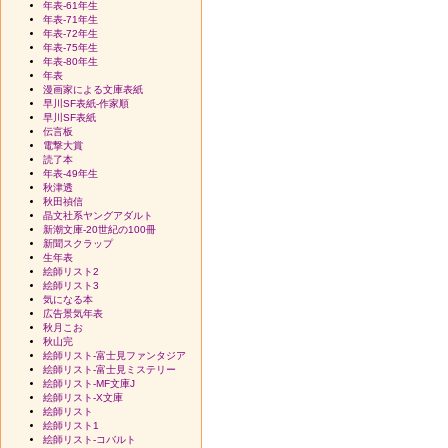
年表-61年生
年表-71年生
年表-72年生
年表-75年生
年表-80年生
年表
漫画家による文庫表紙
早川SF表紙-作家順
早川SF表紙
伝言板
電撃大賞
読了本
年表-49年生
秋津透
秋田禎信
晶文社系ヤングアダルト
新潮文庫-20世紀の100冊
新聞スクラップ
生年表
絵師リスト2
絵師リスト3
気になる本
広告景気年表
秋月こお
秋山完
絵師リスト-富士見ファンタジア
絵師リスト-富士見ミステリー
絵師リスト-MF文庫J
絵師リスト-X文庫
絵師リスト
絵師リスト1
絵師リスト-コバルト