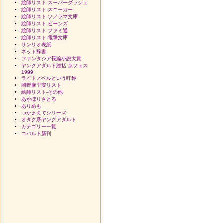
絵師リスト-スーパーダッシュ
絵師リスト-スニーカー
絵師リスト-ソノラマ文庫
絵師リスト-ビーンズ
絵師リスト-ファミ通
絵師リスト-電撃文庫
サンリオ表紙
ネット辞書
ファンタジア長編小説大賞
ヤングアダルト総括-京フェス
1999
ライトノベルという呼称
岡野麻里安リスト
絵師リスト-その他
あかほりさとる
ありめも
つかまえてシリーズ
オタク系ヤングアダルト
カテゴリー一覧
コバルト新刊