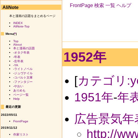
FrontPage
検索
一覧
ヘルプ
AliNote
本と漫画の話題をまとめるページ
INDEX
AliNote-Top
Menu(
*
)
Top
About
本と漫画の話題
1952年
-
オタク年表
-
年表
-
生年表
-
YA
-
ライトノベル
-
ジュヴナイル
[
カテゴリ:ye
-
コバルト文庫
-
ファンタジー
-
やおい
ありめも
1951年
-
年
ページ一覧
Help
最近の更新
広告景気年
2022/05/11
FrontPage
2019/11/12
http://w
作家リスト