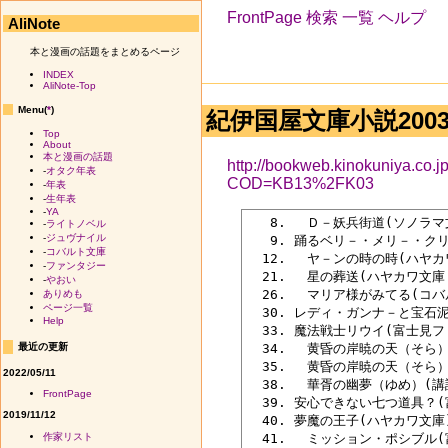
FrontPage
検索
一覧
ヘルプ
AliNote
本と漫画の話題をまとめるページ
INDEX
AliNote-Top
Menu(
*
)
紀伊国屋文庫小説2003 
Top
About
本と漫画の話題
http://bookweb.kinokuniya.c
-
オタク年表
COD=KB13%2FK03
-
年表
-
生年表
-
YA
   8. 　Ｄ－妖兵街道(ソノラマ
-
ライトノベル
-
ジュヴナイル
   9. 踊るベリ－・メリ－・ク
-
コバルト文庫
  12. 　ヤ－ンの時の時(ハヤカ
-
ファンタジー
  21. 　星の葬送(ハヤカワ文庫 
-
やおい
  26. 　マリア様がみてる(コバ
ありめも
ページ一覧
  30. レディ・ガンナ－と宝石泥
Help
  33. 魔法戦士リウイ(富士見フ
最近の更新
  34. 　黄昏の岸暁の天（そら）
  35. 　黄昏の岸暁の天（そら）
2022/05/11
  38. 　華胥の幽夢（ゆめ）(講
FrontPage
  39. 安心できない七つ道具？(
2019/11/12
  40. 夢魔の王子(ハヤカワ文庫)
作家リスト
  41. 　ミッション・ポシブル(