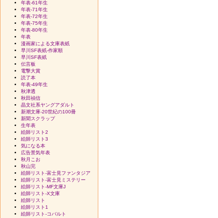
年表-61年生
年表-71年生
年表-72年生
年表-75年生
年表-80年生
年表
漫画家による文庫表紙
早川SF表紙-作家順
早川SF表紙
伝言板
電撃大賞
読了本
年表-49年生
秋津透
秋田禎信
晶文社系ヤングアダルト
新潮文庫-20世紀の100冊
新聞スクラップ
生年表
絵師リスト2
絵師リスト3
気になる本
広告景気年表
秋月こお
秋山完
絵師リスト-富士見ファンタジア
絵師リスト-富士見ミステリー
絵師リスト-MF文庫J
絵師リスト-X文庫
絵師リスト
絵師リスト1
絵師リスト-コバルト