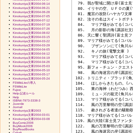
  79. 我が聖域に開け扉(富士見
Kinokuniya文庫2004-06-14
Kinokuniya文庫2004-06-21
  80. イリヤの空、ＵＦＯの夏(
Kinokuniya文庫2004-06-28
  81. 魔宮の攻防(ハヤカワ文庫 
Kinokuniya文庫2004-07-05
  82. 汝その名はスイ－トポテ
Kinokuniya文庫2004-07-12
  84. 　マリア様がみてる(コバ
Kinokuniya文庫2004-07-19
Kinokuniya文庫2004-07-26
  85. 　月の影影の海(講談社文庫
Kinokuniya文庫2004-08-02
  86. 天に響く聖譚詩(富士見フ
Kinokuniya文庫2004-03-15
  89. マリア様がみてる(コバル
Kinokuniya文庫2004-03-22
Kinokuniya文庫2004-03-29
  90. 　ブザンソンにて(角川ル
Kinokuniya文庫2004-04-05
  92. 　キノの旅(電撃文庫 ) 
Kinokuniya文庫2004-04-12
  93. 　マリア様がみてる(コ
Kinokuniya文庫2004-04-19
  94. 　マリア様がみてる(コ
Kinokuniya文庫2004-04-26
Kinokuniya文庫2004-05-03
  95. 新フォ－チュン・クエスト
Kinokuniya文庫2004-05-10
  98. 　風の海迷宮の岸(講談社
Kinokuniya文庫2004-05-17
 102. トリニティ・ブラッド(角川文庫
Kinokuniya文庫2004-05-24
FSWikiLiteの導入
 104. 　ほしからきたもの。(ハ
FSWikiLite
 105. 　東の海神（わだつみ）
Fujosi
Help-記述ルール
 109. 　ミュ－ズの寵児(角川ル
Help
 113. 　マリア様がみてる(コ
ISBN4-7973-3338-3
Juvenile
 114. 　風の万里黎明の空(講談
Juvnail
 115. 　赦されざる者達の騒動
Kinokuniya文庫2003
Kinokuniya文庫2004-03-01
 118. マリア様がみてる(コバル
Kinokuniya文庫2004-03-08
 119. 風の大陸(富士見ファンタ
BuyComic2006
 122. 　風の万里黎明の空(講談
BuyMook2006
BuyReadBooks
 123. 　風の海迷宮の岸(講談社
Cobalt