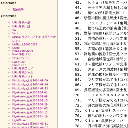
  42. 　Ｋｌａｎ(集英社ス－パ
2019/10/30
  44. 　三千世界の鴉を殺し(新
青池保子
  45. 　魔性の子(新潮文庫 ) 

2019/09/08
  46. 砂塵の国の魔法戦士(富士
URL-年表一般
  47. 　フェアリ－テイル(角川
URL-年表小説
  48. 　捨て猫王女の前奏曲(富
YA
  49. 野望円舞曲(徳間デュアル
Yaoi
LINKS-ラノすごどれだけ読んだか
  51. 　恐怖の霧(ハヤカワ文庫 
にゃ？
  52. 我が聖域に開け扉(富士見
MMBook20060337
Menu
  55. 　図南の翼(講談社Ｘ文庫 
ReadBook2006
  57. 路地裏の挽歌(富士見ファ
RtoK感想メモ
SF系アンテナ
  60. 　自転地球儀世界(徳間デ
SandBox
  61. Ｄ－魔戦抄(ソノラマ文庫 
ShortURL1
URL-年表アニメ
  62. 　さみしさの周波数(角川文
URL-年表ゲーム
  63. 　純血の檻(角川ルビ－文
URL-年表ネット
  64. 　マリア様がみてる(コバ
Kinokuniya文庫2004-08-09
  66. 　マリア様がみてる(コバ
Kinokuniya文庫2004-08-16
Kinokuniya文庫2004-08-23
  69. 反逆者達の多重奏(富士見
Kiyokuniya文庫2004-03-01
  70. 　Ｆｌｅｓｈ＆ｂｌｏｏｄ
Kiyokuniya文庫2004-03-08
  71. 　マリア様がみてる(コバ
Kiyokuniya文庫2004-03-15
Kiyokuniya文庫2004-03-29
  72. 　月の影影の海(講談社Ｘ文
Kiyokuniya文庫2004-04-05
  75. Ｋｌａｎ(集英社ス－パ－
Kiyokuniya文庫2004-04-12
  76. 　復活の朝(ハヤカワ文庫 
Kiyokuniya文庫2004-04-19
LightNovel
  77. Ｋｌａｎ(集英社ス－パ－
Kinokuniya文庫2004-05-31
  78. 　月の影影の海(講談社文庫
Kinokuniya文庫2004-06-07