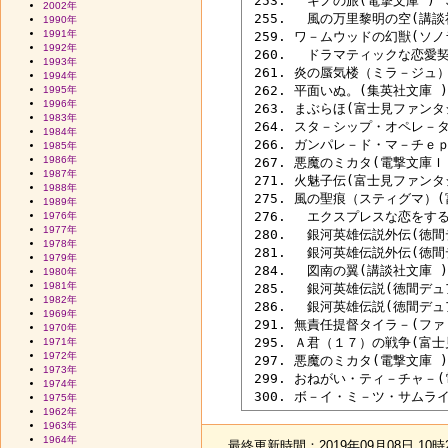
 253. 　キノの旅(電撃文庫 ) ３
2002年
 255. 　風の万里黎明の空(講談社
1990年
1991年
 259. ワ－ムウッドの幻獣(ソノ
1992年
 260. 　ドラマティックな恋愛契
1993年
 261. 炎の蜃気楼（ミラ－ジュ
1994年
 262. 平面いぬ。(集英社文庫 )
1995年
1996年
 263. まぶらほ(富士見ファン
1983年
 264. スタ－シップ・オペレ－タ
1984年
 266. ガンパレ－ド・マ－チｅ
1985年
1986年
 267. 悪魔のミカタ(電撃文庫
1987年
 271. 火魅子伝(富士見ファンタ
1988年
 275. 風の聖痕（スティグマ）
1989年
 276. 　エクスプレスな恋をする
1976年
1977年
 280. 　銀河英雄伝説外伝(徳
1978年
 281. 　銀河英雄伝説外伝(徳
1979年
 284. 　図南の翼(講談社文庫 )
1980年
1981年
 285. 　銀河英雄伝説(徳間デ
1982年
 286. 　銀河英雄伝説(徳間デ
1969年
 291. 無責任提督タイラ－(ファ
1970年
 295. Ａ君（１７）の戦争(富士
1971年
1972年
 297. 悪魔のミカタ(電撃文庫 )
1973年
 299. おねがい・ティ－チャ－(電
1974年
1975年
1962年
1963年
1964年
最終更新時間：2019年09月08日 10時