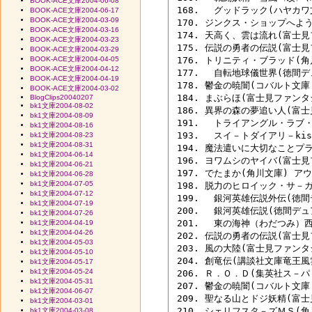
BOOK-ACE文庫2004-06-08
 168. 　グッドラック(ハヤカワ
BOOK-ACE文庫2004-06-17
BOOK-ACE文庫2004-03-09
 170. ジンクス・ショップへよ
BOOK-ACE文庫2004-03-16
 174. 天高く、雲は流れ(富士見
BOOK-ACE文庫2004-03-23
 175. 伝説の勇者の伝説(富士
BOOK-ACE文庫2004-03-29
BOOK-ACE文庫2004-04-05
 176. トリニティ・ブラッド(角
BOOK-ACE文庫2004-04-12
 177. 　自転地球儀世界(徳間デ
BOOK-ACE文庫2004-04-19
 178. 鬱金の暁闇(コバルト文庫 
BOOK-ACE文庫2004-03-02
 184. まぶらほ(富士見ファンタ
BlogClips20040207
bk1文庫2004-08-02
 186. 異界の森の夢追い人(富士
bk1文庫2004-08-09
 191. 　トライアングル・ラブ
bk1文庫2004-08-16
 193. 　スイ－トダイアリ－kis
bk1文庫2004-08-23
bk1文庫2004-08-31
 194. 魔法遣いに大切なことプラ
bk1文庫2004-06-14
 196. ヨワムシのヤイバ(富士見
bk1文庫2004-06-21
 197. でたまか(角川文庫) ア
bk1文庫2004-06-28
bk1文庫2004-07-05
 198. 脱力のヒロイック・サ－ガ
bk1文庫2004-07-12
 199. 　銀河英雄伝説外伝(徳間
bk1文庫2004-07-19
 200. 　銀河英雄伝説(徳間デ
bk1文庫2004-07-26
 201.　 東の海神（わだつみ）西
bk1文庫2004-04-19
bk1文庫2004-04-26
 202. 伝説の勇者の伝説(富士見
bk1文庫2004-05-03
 203. 風の大陸(富士見ファンタ
bk1文庫2004-05-10
 204. 創竜伝(講談社文庫竜王風雲
bk1文庫2004-05-17
bk1文庫2004-05-24
 206. Ｒ．Ｏ．Ｄ(集英社ス－パ
bk1文庫2004-05-31
 207. 鬱金の暁闇(コバルト文庫 
bk1文庫2004-06-07
 209. 聖なる山とドジ妖精(富士
bk1文庫2004-03-01
 210. シェリフスタ－ズＭＳ(角
bk1文庫2004-03-08