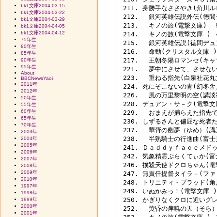
bk1文庫2004-03-15
 211. 身勝手なささやき(角川ル
bk1文庫2004-03-22
 212. 　銀河英雄伝説外伝(徳間
bk1文庫2004-03-29
 213. 　キノの旅(電撃文庫)  ５
bk1文庫2004-04-05
bk1文庫2004-04-12
 214. 　キノの旅(電撃文庫 ) ４
75年生
 215. 　銀河英雄伝説(徳間デ
80年生
 216. 　命動(クリスタル文庫 )
85年生
 217. 　王朝冬陽ロマンセ(キャ
90年生
95年生
 221. 　夢中にさせて、させない
About
 223. 　重ねる指先(白泉社花丸
BBCNewsYaoi
2011年
 224. 死にぞこないの青(幻冬舎文
2012年
 226. 　風の万里黎明の空(講談社
50年生
 228. デュアン・サ－ク(電撃文
55年生
60年生
 229. 　おまえが捕らえた指先
65年生
 230. しずるさんと偏屈な死者
70年生
 237. 　華胥の幽夢（ゆめ）(講
2003年
 238. 　半熟騎士の行進曲(富士
2004年
2005年
 241. Ｄａｄｄｙｆａｃｅメドゥ
2006年
 242. 気象精霊ぷらくてぃか(富
2007年
 246. 撲殺天使ドクロちゃん(電
2008年
2009年
 247. 無責任提督タイラ－(ファ
2010年
 248. トリニティ・ブラッド(角川文
1997年
 249. いぬかみっ！(電撃文庫 )
1998年
 250. かぎりなくクロに近いグ
1999年
2000年
 252. 　黄昏の岸暁の天（そら）
2001年