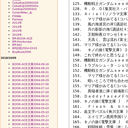
CobaltUp20060328
 125. 機動戦士ガンダムｓｅｅｄ
CobaltUp2006040a
 128. Ｒ．Ｏ．Ｄ(集英社ス－パ
CobltUp20060403
ComicWriter_あ
 133. Ａｒｉｅｌ(ソノラマ文庫
FSWiki
 135. 　マリア様がみてる(コ
Fantasy
2013年
 139. 　風の海迷宮の岸(講談社
2014年
 140. 　月の影影の海(講談社Ｘ
2015年
 142. 　王朝秋夜ロマンセ(キャ
2016年
BR-BOOK-ACE
 143. 　天高く、雲は流れ(富
BR-Kinokuniya
 145. マリア様がみてる(コバ
BR-bk1
BR比較2004-03-01
 146. 　キノの旅(電撃文庫) ２
BuyBook2006
 149. これで終わりと思うなよ
2018/10/09
 150. 機動戦士ガンダムｓｅｅ
BOOK-ACE文庫2004-08-16
 151. トラブルシュ－タ－シェ
BOOK-ACE文庫2004-08-23
 152. 機動戦士ガンダムｓｅｅｄ
BOOK-ACE文庫2004-08-31
 153. 　マリア様がみてる(コ
BOOK-ACE文庫2004-06-22
BOOK-ACE文庫2004-06-29
 154. 　暗いところで待ち合わせ
BOOK-ACE文庫2004-07-06
 155. マリア様がみてる(コバル
BOOK-ACE文庫2004-07-14
 156. 　異端者達に捧ぐ鎮魂歌(
BOOK-ACE文庫2004-07-26
 158. Ｄａｄｄｙｆａｃｅメドゥ
BOOK-ACE文庫2004-08-02
BOOK-ACE文庫2004-08-10
 160. キノの旅(電撃文庫 )  
BOOK-ACE文庫2004-04-21
 161. 　Ｆｌｅｓｈ　＆　ｂｌｏ
BOOK-ACE文庫2004-05-03
 162. 血文字パズル(角川文庫 
BOOK-ACE文庫2004-05-10
BOOK-ACE文庫2004-05-17
 164. 　エイリアン黒死帝国(ソ
BOOK-ACE文庫2004-05-24
 165. キノの旅(電撃文庫 )  
BOOK-ACE文庫2004-06-01
 166. 　戦闘妖精・雪風〈改〉(