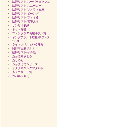
絵師リスト-スーパーダッシュ
絵師リスト-スニーカー
絵師リスト-ソノラマ文庫
絵師リスト-ビーンズ
絵師リスト-ファミ通
絵師リスト-電撃文庫
サンリオ表紙
ネット辞書
ファンタジア長編小説大賞
ヤングアダルト総括-京フェス
1999
ライトノベルという呼称
岡野麻里安リスト
絵師リスト-その他
あかほりさとる
ありめも
つかまえてシリーズ
オタク系ヤングアダルト
カテゴリー一覧
コバルト新刊