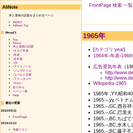
FrontPage
検索
一覧
AliNote
本と漫画の話題をまとめるページ
INDEX
AliNote-Top
Menu(
*
)
1965年
Top
About
本と漫画の話題
[
カテゴリ:year
]
-
オタク年表
1964年
-
年表
-
196
-
年表
-
生年表
-
YA
広告景気年表
（19
-
ライトノベル
-
ジュヴナイル
http://www.d
-
コバルト文庫
http://www.d
-
ファンタジー
Wikipedia-1965
-
やおい
ありめも
ページ一覧
1965年 ,YY,昭和4
Help
1965.--,yy,
最近の更新
1965.--,GC,
2022/05/11
1965.--,GC,
FrontPage
1965.--,BC,
2019/11/12
1965.--,BC,
作家リスト
1965.--,BC,