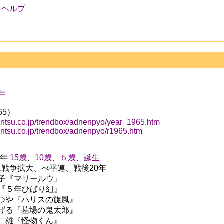
ヘルプ
6年
65）
entsu.co.jp/trendbox/adnenpyo/year_1965.htm
entsu.co.jp/trendbox/adnenpyo/r1965.htm
0年
15歳
、
10歳
、
５歳
、
誕生
ベトナム戦争拡大、べ平連、戦後20年
西谷祥子『マリールウ』
巴里夫『５年ひばり組』
ちばてつや『ハリスの旋風』
水木しげる『墓場の鬼太郎』
藤子不二雄『怪物くん』