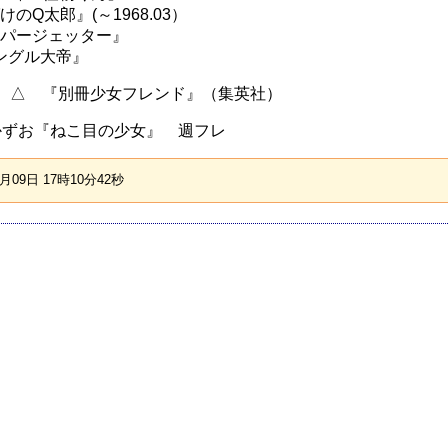
おばけのQ太郎』(～1968.03）
『スーパージェッター』
ジャングル大帝』
年) △ 『別冊少女フレンド』（集英社）
図かずお『ねこ目の少女』 週フレ
09日 17時10分42秒