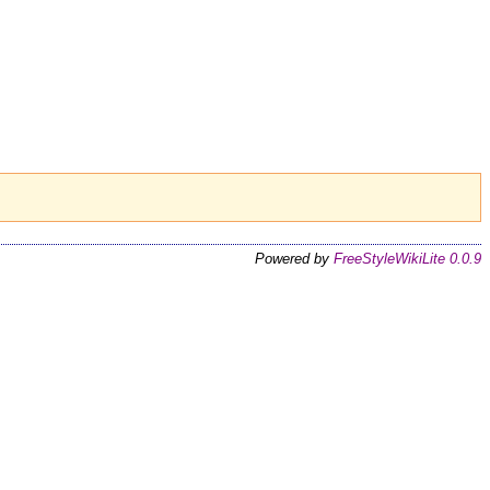
Powered by
FreeStyleWikiLite 0.0.9