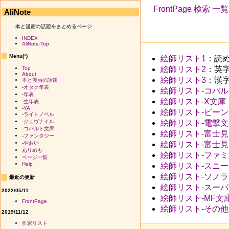
FrontPage
検索
一覧
AliNote
本と漫画の話題をまとめるページ
INDEX
AliNote-Top
Menu(
*
)
絵師リスト1
：読
絵師リスト2
：英
Top
About
絵師リスト3
：漢
本と漫画の話題
-
オタク年表
絵師リスト-コバル
-
年表
絵師リスト-X文庫
-
生年表
-
YA
絵師リスト-ビーン
-
ライトノベル
絵師リスト-電撃文
-
ジュヴナイル
-
コバルト文庫
絵師リスト-富士
-
ファンタジー
絵師リスト-富士
-
やおい
ありめも
絵師リスト-ファミ
ページ一覧
Help
絵師リスト-スニ
絵師リスト-ソノ
最近の更新
絵師リスト-スー
2022/05/11
絵師リスト-MF文
FrontPage
絵師リスト-その他
2019/11/12
作家リスト