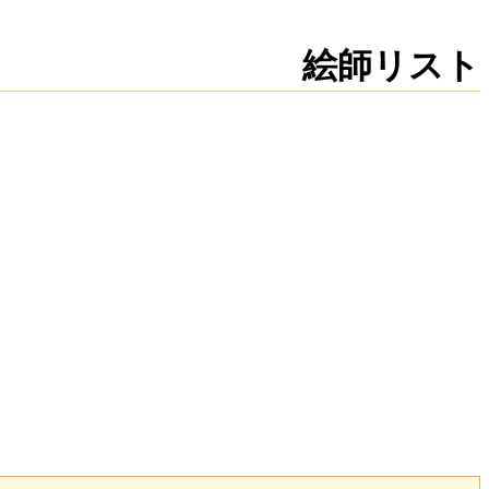
新規
編集
絵師リスト