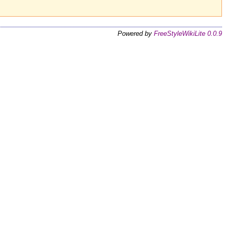
Powered by
FreeStyleWikiLite 0.0.9