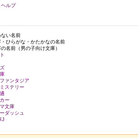
ヘルプ
めない名前
字・ひらがな・かたかなの名前
字の名前（男の子向け文庫）
ト
ズ
庫
見ファンタジア
見ミステリー
通
ーカー
ラマ文庫
パーダッシュ
庫J