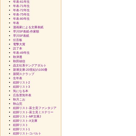
年表-61年生
年表-71年生
年表-72年生
年表-75年生
年表-80年生
年表
漫画家による文庫表紙
早川SF表紙-作家順
早川SF表紙
伝言板
電撃大賞
読了本
年表-49年生
秋津透
秋田禎信
晶文社系ヤングアダルト
新潮文庫-20世紀の100冊
新聞スクラップ
生年表
絵師リスト2
絵師リスト3
気になる本
広告景気年表
秋月こお
秋山完
絵師リスト-富士見ファンタジア
絵師リスト-富士見ミステリー
絵師リスト-MF文庫J
絵師リスト-X文庫
絵師リスト
絵師リスト1
絵師リスト-コバルト