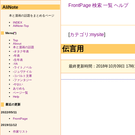
FrontPage
検索
一覧
ヘルプ
AliNote
本と漫画の話題をまとめるページ
INDEX
AliNote-Top
Menu(
*
)
[
カテゴリ:mysite
]
Top
About
伝言用
本と漫画の話題
-
オタク年表
-
年表
-
生年表
-
YA
最終更新時間：2018年10月09日 17時
-
ライトノベル
-
ジュヴナイル
-
コバルト文庫
-
ファンタジー
-
やおい
ありめも
ページ一覧
Help
最近の更新
2022/05/11
FrontPage
2019/11/12
作家リスト