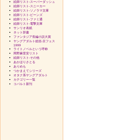
絵師リスト-スーパーダッシュ
絵師リスト-スニーカー
絵師リスト-ソノラマ文庫
絵師リスト-ビーンズ
絵師リスト-ファミ通
絵師リスト-電撃文庫
サンリオ表紙
ネット辞書
ファンタジア長編小説大賞
ヤングアダルト総括-京フェス
1999
ライトノベルという呼称
岡野麻里安リスト
絵師リスト-その他
あかほりさとる
ありめも
つかまえてシリーズ
オタク系ヤングアダルト
カテゴリー一覧
コバルト新刊