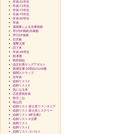
年表-61年生
年表-71年生
年表-72年生
年表-75年生
年表-80年生
年表
漫画家による文庫表紙
早川SF表紙-作家順
早川SF表紙
伝言板
電撃大賞
読了本
年表-49年生
秋津透
秋田禎信
晶文社系ヤングアダルト
新潮文庫-20世紀の100冊
新聞スクラップ
生年表
絵師リスト2
絵師リスト3
気になる本
広告景気年表
秋月こお
秋山完
絵師リスト-富士見ファンタジア
絵師リスト-富士見ミステリー
絵師リスト-MF文庫J
絵師リスト-X文庫
絵師リスト
絵師リスト1
絵師リスト-コバルト