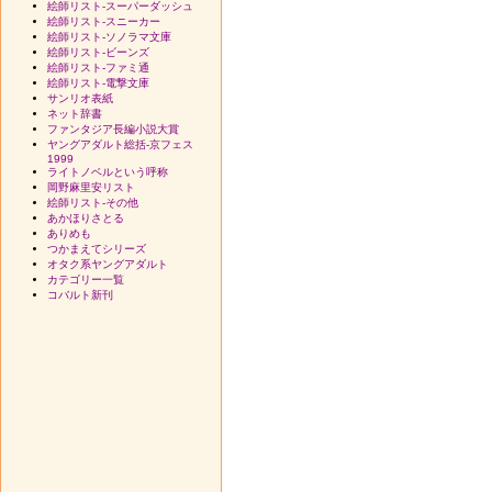
絵師リスト-スーパーダッシュ
絵師リスト-スニーカー
絵師リスト-ソノラマ文庫
絵師リスト-ビーンズ
絵師リスト-ファミ通
絵師リスト-電撃文庫
サンリオ表紙
ネット辞書
ファンタジア長編小説大賞
ヤングアダルト総括-京フェス
1999
ライトノベルという呼称
岡野麻里安リスト
絵師リスト-その他
あかほりさとる
ありめも
つかまえてシリーズ
オタク系ヤングアダルト
カテゴリー一覧
コバルト新刊