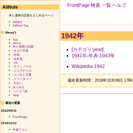
FrontPage
検索
一覧
ヘルプ
AliNote
本と漫画の話題をまとめるページ
INDEX
AliNote-Top
Menu(
*
)
1942年
Top
About
本と漫画の話題
[
カテゴリ:year
]
-
オタク年表
1941年
-
年表
-
1943年
-
年表
-
生年表
-
YA
Wikipedia-1942
-
ライトノベル
-
ジュヴナイル
-
コバルト文庫
-
ファンタジー
最終更新時間：2018年10月09日 17時
-
やおい
ありめも
ページ一覧
Help
最近の更新
2022/05/11
FrontPage
2019/11/12
作家リスト