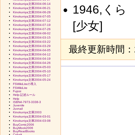
Kinokuniya文庫2004-06-14
1946,
Kinokuniya文庫2004-06-21
Kinokuniya文庫2004-06-28
Kinokuniya文庫2004-07-05
Kinokuniya文庫2004-07-12
[少女]
Kinokuniya文庫2004-07-19
Kinokuniya文庫2004-07-26
Kinokuniya文庫2004-08-02
Kinokuniya文庫2004-03-15
Kinokuniya文庫2004-03-22
最終更新時間：20
Kinokuniya文庫2004-03-29
Kinokuniya文庫2004-04-05
Kinokuniya文庫2004-04-12
Kinokuniya文庫2004-04-19
Kinokuniya文庫2004-04-26
Kinokuniya文庫2004-05-03
Kinokuniya文庫2004-05-10
Kinokuniya文庫2004-05-17
Kinokuniya文庫2004-05-24
FSWikiLiteの導入
FSWikiLite
Fujosi
Help-記述ルール
Help
ISBN4-7973-3338-3
Juvenile
Juvnail
Kinokuniya文庫2003
Kinokuniya文庫2004-03-01
Kinokuniya文庫2004-03-08
BuyComic2006
BuyMook2006
BuyReadBooks
Cobalt