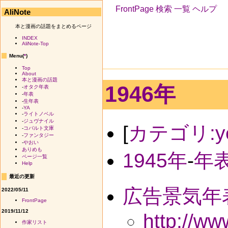
FrontPage
検索
一覧
ヘルプ
AliNote
本と漫画の話題をまとめるページ
INDEX
AliNote-Top
Menu(
*
)
Top
About
本と漫画の話題
1946年
-
オタク年表
-
年表
-
生年表
-
YA
-
ライトノベル
-
ジュヴナイル
[
カテゴリ:ye
-
コバルト文庫
-
ファンタジー
-
やおい
ありめも
1945年
-
年
ページ一覧
Help
最近の更新
広告景気年
2022/05/11
FrontPage
2019/11/12
http://w
作家リスト