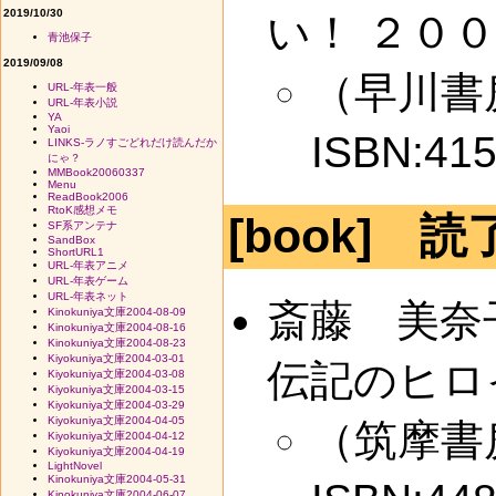
2019/10/30
い！ ２０
青池保子
2019/09/08
（早川書房 ,
URL-年表一般
URL-年表小説
YA
Yaoi
ISBN:41
LINKS-ラノすごどれだけ読んだか
にゃ？
MMBook20060337
Menu
ReadBook2006
RtoK感想メモ
[book] 読
SF系アンテナ
SandBox
ShortURL1
URL-年表アニメ
URL-年表ゲーム
URL-年表ネット
斎藤 美奈
Kinokuniya文庫2004-08-09
Kinokuniya文庫2004-08-16
Kinokuniya文庫2004-08-23
Kiyokuniya文庫2004-03-01
伝記のヒロ
Kiyokuniya文庫2004-03-08
Kiyokuniya文庫2004-03-15
Kiyokuniya文庫2004-03-29
Kiyokuniya文庫2004-04-05
（筑摩書房 ,
Kiyokuniya文庫2004-04-12
Kiyokuniya文庫2004-04-19
LightNovel
Kinokuniya文庫2004-05-31
Kinokuniya文庫2004-06-07