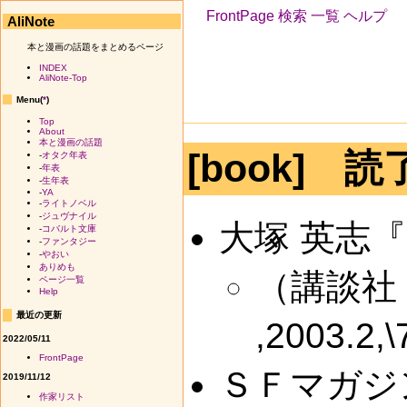
FrontPage
検索
一覧
ヘルプ
AliNote
本と漫画の話題をまとめるページ
INDEX
AliNote-Top
Menu(
*
)
Top
About
本と漫画の話題
[book] 読
-
オタク年表
-
年表
-
生年表
-
YA
-
ライトノベル
-
ジュヴナイル
大塚 英志
-
コバルト文庫
-
ファンタジー
-
やおい
ありめも
（講談社
ページ一覧
Help
最近の更新
,2003.2,
2022/05/11
FrontPage
ＳＦマガジ
2019/11/12
作家リスト