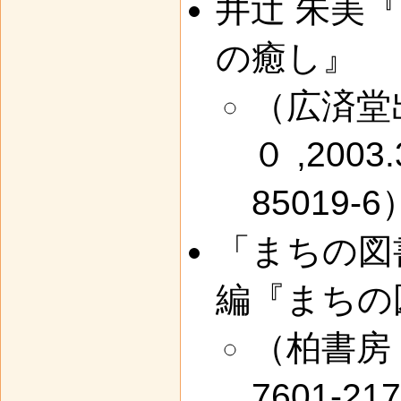
井辻 朱美
の癒し』
（広済堂
０ ,2003.
85019-6
「まちの図
編『まちの
（柏書房 ,2
7601-21