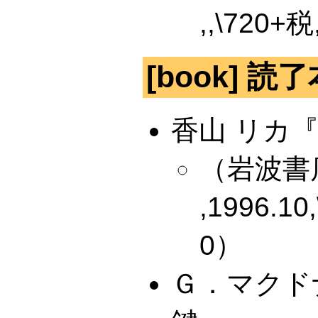
,,\720+税
[book] 読了
香山 リカ
（岩波書
,1996.10
0）
Ｇ．マクド