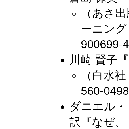
（あさ出
ーニング ,1
900699-
川崎 賢子
（白水社 ,2
560-049
ダニエル・
訳『なぜ、