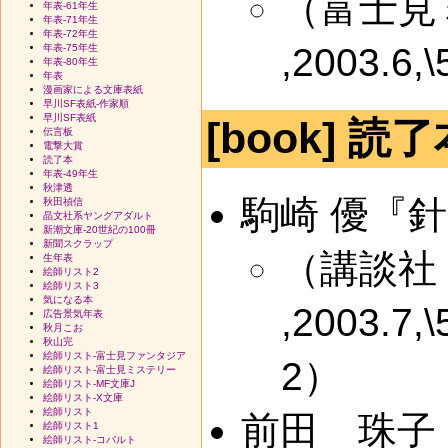
（富士見
年表-61年生
年表-71年生
年表-72年生
,2003.6,
年表-75年生
年表-80年生
年表
漫画家による文庫表紙
早川SF表紙-作家順
早川SF表紙
[book] 読了
伝言板
電撃大賞
読了本
年表-49年生
秋津透
駒崎 優『
秋田禎信
晶文社系ヤングアダルト
新潮文庫-20世紀の100冊
新聞スクラップ
（講談社
生年表
絵師リスト2
絵師リスト3
気になる本
,2003.7,
広告景気年表
秋月こお
秋山完
絵師リスト-富士見ファンタジア
2）
絵師リスト-富士見ミステリー
絵師リスト-MF文庫J
絵師リスト-X文庫
絵師リスト
前田 珠子
絵師リスト1
絵師リスト-コバルト