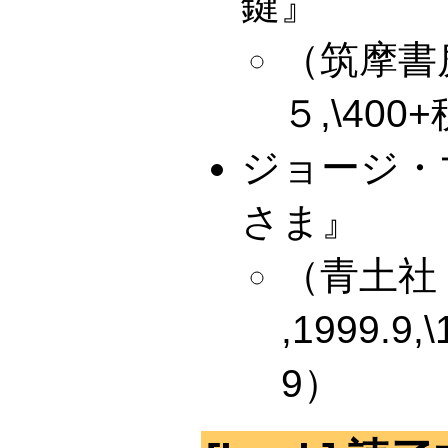
鍵』
（筑摩書
５,\400+
ジョージ・
さま』
（青土社
,1999.9,
9）