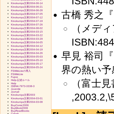
ISBN:44
Kinokuniya文庫2004-06-14
Kinokuniya文庫2004-06-21
Kinokuniya文庫2004-06-28
古橋 秀之
Kinokuniya文庫2004-07-05
Kinokuniya文庫2004-07-12
Kinokuniya文庫2004-07-19
（メディアワ
Kinokuniya文庫2004-07-26
Kinokuniya文庫2004-08-02
Kinokuniya文庫2004-03-15
Kinokuniya文庫2004-03-22
ISBN:48
Kinokuniya文庫2004-03-29
Kinokuniya文庫2004-04-05
Kinokuniya文庫2004-04-12
Kinokuniya文庫2004-04-19
早見 裕司
Kinokuniya文庫2004-04-26
Kinokuniya文庫2004-05-03
Kinokuniya文庫2004-05-10
Kinokuniya文庫2004-05-17
界の熱い予
Kinokuniya文庫2004-05-24
FSWikiLiteの導入
FSWikiLite
Fujosi
（富士見
Help-記述ルール
Help
ISBN4-7973-3338-3
Juvenile
Juvnail
,2003.2,
Kinokuniya文庫2003
Kinokuniya文庫2004-03-01
Kinokuniya文庫2004-03-08
BuyComic2006
BuyMook2006
BuyReadBooks
Cobalt