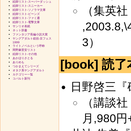
絵師リスト-スーパーダッシュ
絵師リスト-スニーカー
（集英社
絵師リスト-ソノラマ文庫
絵師リスト-ビーンズ
絵師リスト-ファミ通
,2003.8,
絵師リスト-電撃文庫
サンリオ表紙
ネット辞書
ファンタジア長編小説大賞
3）
ヤングアダルト総括-京フェス
1999
ライトノベルという呼称
岡野麻里安リスト
絵師リスト-その他
あかほりさとる
[book] 読了
ありめも
つかまえてシリーズ
オタク系ヤングアダルト
カテゴリー一覧
コバルト新刊
日野啓三『
（講談社 
月,980円+