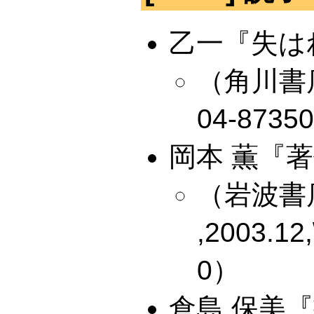
乙一『失は
（角川書店 ,
04-8735
岡本 薫『
（岩波書
,2003.12
0）
倉島 保美