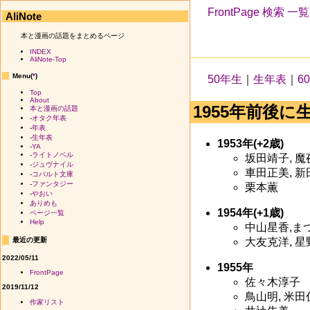
FrontPage
検索
一覧
AliNote
本と漫画の話題をまとめるページ
INDEX
AliNote-Top
Menu(
*
)
50年生
｜
生年表
｜
6
Top
About
1955年前後に
本と漫画の話題
-
オタク年表
-
年表
-
生年表
1953年(+2歳)
-
YA
-
ライトノベル
坂田靖子, 魔
-
ジュヴナイル
車田正美, 新
-
コバルト文庫
-
ファンタジー
栗本薫
-
やおい
ありめも
1954年(+1歳)
ページ一覧
Help
中山星香,まつ
最近の更新
大友克洋, 
2022/05/11
1955年
FrontPage
佐々木淳子
2019/11/12
鳥山明, 米田
作家リスト