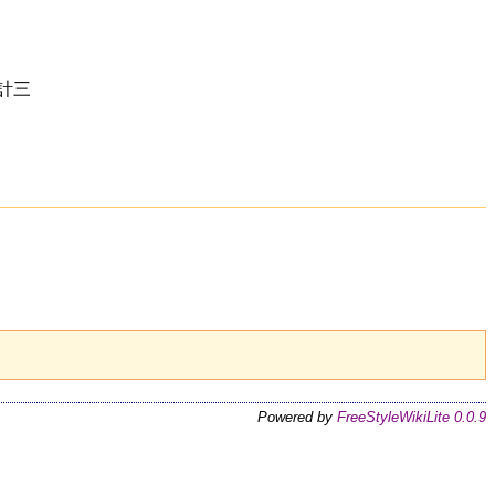
西計三
Powered by
FreeStyleWikiLite 0.0.9