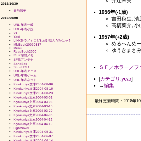
井辻朱美
2019/10/30
青池保子
1956年(-1歳)
2019/09/08
吉田秋生, 清
高橋葉介, 小
URL-年表一般
URL-年表小説
YA
1957年(+2歳)
Yaoi
LINKS-ラノすごどれだけ読んだかにゃ？
めるへんめーか
MMBook20060337
Menu
ゆうきまさみ,
ReadBook2006
RtoK感想メモ
SF系アンテナ
SandBox
ＳＦ／ホラー／フ
ShortURL1
URL-年表アニメ
URL-年表ゲーム
[
カテゴリ:year
]
URL-年表ネット
Kinokuniya文庫2004-08-09
→
編集
Kinokuniya文庫2004-08-16
Kinokuniya文庫2004-08-23
Kiyokuniya文庫2004-03-01
最終更新時間：2018年10月
Kiyokuniya文庫2004-03-08
Kiyokuniya文庫2004-03-15
Kiyokuniya文庫2004-03-29
Kiyokuniya文庫2004-04-05
Kiyokuniya文庫2004-04-12
Kiyokuniya文庫2004-04-19
LightNovel
Kinokuniya文庫2004-05-31
Kinokuniya文庫2004-06-07
Kinokuniya文庫2004-06-14