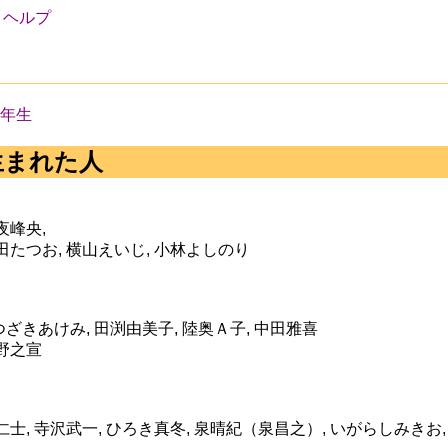
ヘルプ
0年生
生まれた人
夜峰央,
田たつお, 横山えいじ, 小林よしのり
ざきあけみ, 田渕由美子, 陸奥Ａ子, 中田雅喜
星野之宣
仁士, 寺沢武一, ひろき真冬, 泉晴紀（泉昌之）, いがらしみきお