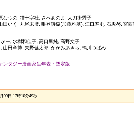
原なつの, 猫十字社, さべあのま, 太刀掛秀子
山田いく, 丸尾末廣, 唯登詩樹(加藤雅基), 江口寿史, 石坂啓, 宮
ー, 水樹和佳子, 高口里純, 高野文子
 山田章博, 矢野健太郎, かがみあきら, 鴨川つばめ
ァンタジー漫画家生年表・暫定版
09日 17時10分49秒