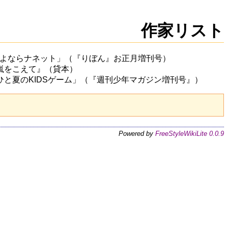
新規
編集
作家リスト
よならナネット」（『りぼん』お正月増刊号）
嵐をこえて』（貸本）
のKIDSゲーム」（『週刊少年マガジン増刊号』）
Powered by
FreeStyleWikiLite 0.0.9