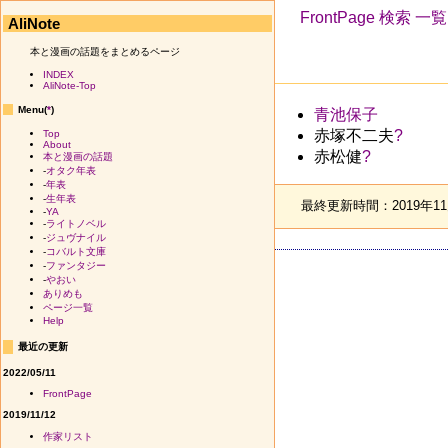
FrontPage
検索
一覧
AliNote
本と漫画の話題をまとめるページ
INDEX
AliNote-Top
Menu(
*
)
青池保子
（あお
赤塚不二夫
?
（あ
Top
About
赤松健
?
（あかま
本と漫画の話題
-
オタク年表
-
年表
-
生年表
最終更新時間：2019年11月
-
YA
-
ライトノベル
-
ジュヴナイル
-
コバルト文庫
-
ファンタジー
-
やおい
ありめも
ページ一覧
Help
最近の更新
2022/05/11
FrontPage
2019/11/12
作家リスト