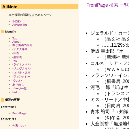
FrontPage
検索
一覧
AliNote
本と漫画の話題をまとめるページ
INDEX
AliNote-Top
Menu(
*
)
ジェラルド・カー
（晶文社 晶文社ミ
Top
About
……11/29
本と漫画の話題
-
オタク年表
伊坂 幸太郎『オ
-
年表
（新潮社 新潮文庫
-
生年表
-
YA
コルネーリア・フ
-
ライトノベル
（ＷＡＶＥ出版 ,
-
ジュヴナイル
-
コバルト文庫
フランソワ・イシ
-
ファンタジー
（原書房 ,2003
-
やおい
ありめも
河毛 二郎『紙は
ページ一覧
Help
（トランスアート 
ミス・リード／中
最近の更新
（日向房 ,2003
2022/05/11
青木 裕司『（知
FrontPage
（幻冬舎 ,2003
2019/11/12
大倉崇裕『無法地帯
作家リスト