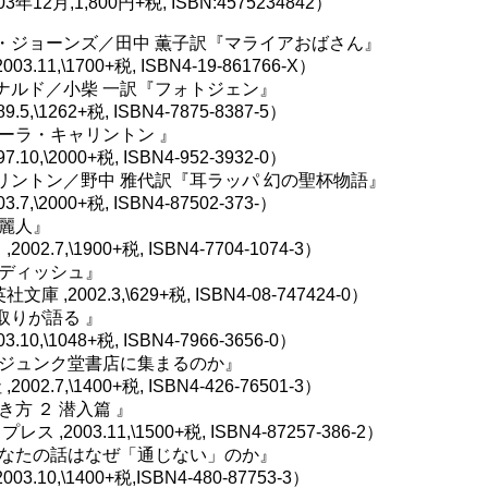
3年12月,1,800円+税, ISBN:4575234842）
・ジョーンズ／田中 薫子訳『マライアおばさん』
3.11,\1700+税, ISBN4-19-861766-X）
ナルド／小柴 一訳『フォトジェン』
.5,\1262+税, ISBN4-7875-8387-5）
ーラ・キャリントン 』
.10,\2000+税, ISBN4-952-3932-0）
リントン／野中 雅代訳『耳ラッパ 幻の聖杯物語』
.7,\2000+税, ISBN4-87502-373-）
の麗人』
02.7,\1900+税, ISBN4-7704-1074-3）
・ディッシュ』
庫 ,2002.3,\629+税, ISBN4-08-747424-0）
取りが語る 』
.10,\1048+税, ISBN4-7966-3656-0）
はジュンク堂書店に集まるのか』
02.7,\1400+税, ISBN4-426-76501-3）
き方 ２ 潜入篇 』
 ,2003.11,\1500+税, ISBN4-87257-386-2）
あなたの話はなぜ「通じない」のか』
3.10,\1400+税,ISBN4-480-87753-3）