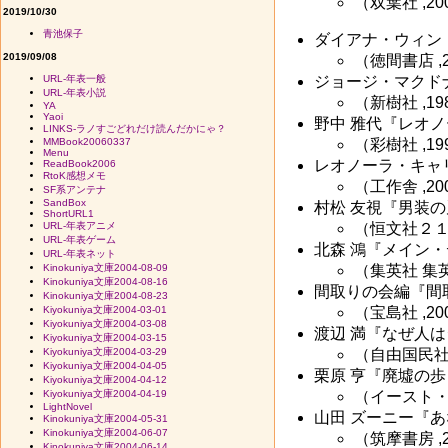
（双葉社 ,200
2019/10/30
青池保子
ダイアナ・ウィン
2019/09/08
（徳間書店 ,200
URL-年表一般
ジョージ・マクド
URL-年表小説
（新樹社 ,1989
YA
Yaoi
野中 雅代『レオノ
LINKS-ラノすごどれだけ読んだかにゃ？
MMBook20060337
（彩樹社 ,1997
Menu
レオノーラ・キャ
ReadBook2006
RtoK感想メモ
（工作舎 ,2003
SF系アンテナ
SandBox
村松 友視『男装
ShortURL1
URL-年表アニメ
（恒文社２１ ,20
URL-年表ゲーム
北森 鴻『メイン
URL-年表ネット
Kinokuniya文庫2004-08-09
（集英社 集英社文
Kinokuniya文庫2004-08-16
間取りの会編『間
Kinokuniya文庫2004-08-23
Kiyokuniya文庫2004-03-01
（宝島社 ,2003
Kiyokuniya文庫2004-03-08
渡辺 満『なぜ人
Kiyokuniya文庫2004-03-15
Kiyokuniya文庫2004-03-29
（自由国民社 ,20
Kiyokuniya文庫2004-04-05
栗原 亨『廃墟の歩
Kiyokuniya文庫2004-04-12
Kiyokuniya文庫2004-04-19
（イースト・プレス
LightNovel
山田 ズーニー『
Kinokuniya文庫2004-05-31
Kinokuniya文庫2004-06-07
（筑摩書房 ,200
Kinokuniya文庫2004-06-14