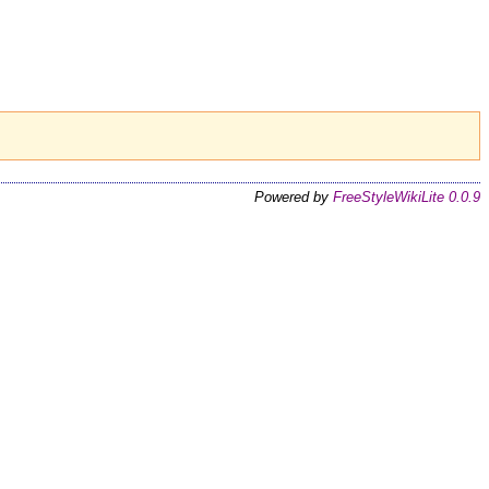
Powered by
FreeStyleWikiLite 0.0.9