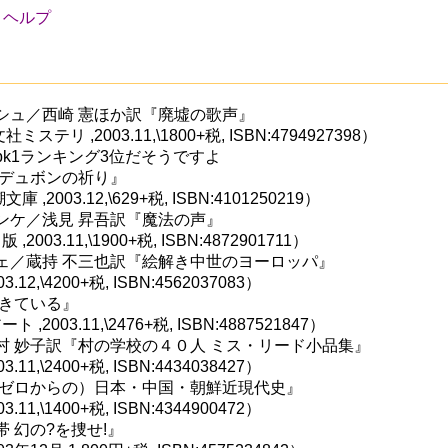
ヘルプ
シュ／西崎 憲ほか訳『廃墟の歌声』
ステリ ,2003.11,\1800+税, ISBN:4794927398）
のbk1ランキング3位だそうですよ
ーデュボンの祈り』
 ,2003.12,\629+税, ISBN:4101250219）
ンケ／浅見 昇吾訳『魔法の声』
2003.11,\1900+税, ISBN:4872901711）
ェ／蔵持 不三也訳『絵解き中世のヨーロッパ』
.12,\4200+税, ISBN:4562037083）
生きている』
,2003.11,\2476+税, ISBN:4887521847）
村 妙子訳『村の学校の４０人 ミス・リード小品集』
.11,\2400+税, ISBN:4434038427）
識ゼロからの）日本・中国・朝鮮近現代史』
.11,\1400+税, ISBN:4344900472）
 幻の?を捜せ!』