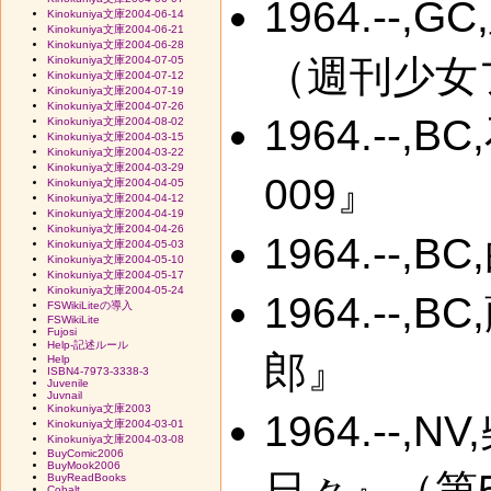
1964.--
Kinokuniya文庫2004-06-14
Kinokuniya文庫2004-06-21
Kinokuniya文庫2004-06-28
（週刊少女
Kinokuniya文庫2004-07-05
Kinokuniya文庫2004-07-12
Kinokuniya文庫2004-07-19
Kinokuniya文庫2004-07-26
1964.--
Kinokuniya文庫2004-08-02
Kinokuniya文庫2004-03-15
Kinokuniya文庫2004-03-22
Kinokuniya文庫2004-03-29
009』
Kinokuniya文庫2004-04-05
Kinokuniya文庫2004-04-12
Kinokuniya文庫2004-04-19
Kinokuniya文庫2004-04-26
1964.--
Kinokuniya文庫2004-05-03
Kinokuniya文庫2004-05-10
Kinokuniya文庫2004-05-17
Kinokuniya文庫2004-05-24
1964.--
FSWikiLiteの導入
FSWikiLite
Fujosi
Help-記述ルール
郎』
Help
ISBN4-7973-3338-3
Juvenile
Juvnail
Kinokuniya文庫2003
1964.--
Kinokuniya文庫2004-03-01
Kinokuniya文庫2004-03-08
BuyComic2006
BuyMook2006
日々』（第
BuyReadBooks
Cobalt