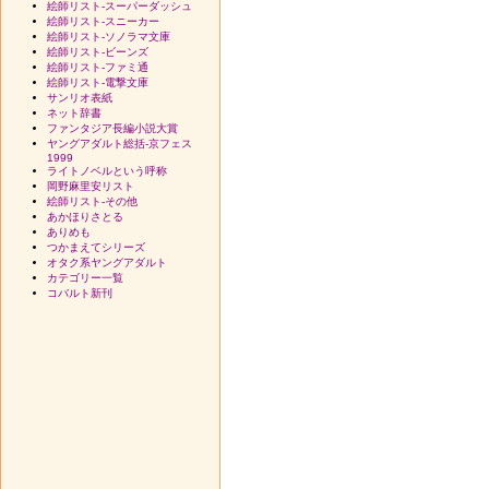
絵師リスト-スーパーダッシュ
絵師リスト-スニーカー
絵師リスト-ソノラマ文庫
絵師リスト-ビーンズ
絵師リスト-ファミ通
絵師リスト-電撃文庫
サンリオ表紙
ネット辞書
ファンタジア長編小説大賞
ヤングアダルト総括-京フェス
1999
ライトノベルという呼称
岡野麻里安リスト
絵師リスト-その他
あかほりさとる
ありめも
つかまえてシリーズ
オタク系ヤングアダルト
カテゴリー一覧
コバルト新刊