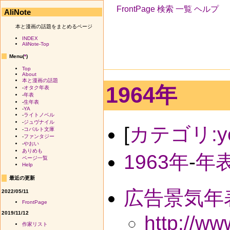
FrontPage
検索
一覧
ヘルプ
AliNote
本と漫画の話題をまとめるページ
INDEX
AliNote-Top
Menu(
*
)
Top
About
本と漫画の話題
1964年
-
オタク年表
-
年表
-
生年表
-
YA
-
ライトノベル
-
ジュヴナイル
[
カテゴリ:ye
-
コバルト文庫
-
ファンタジー
-
やおい
ありめも
1963年
-
年
ページ一覧
Help
最近の更新
広告景気年
2022/05/11
FrontPage
2019/11/12
http://w
作家リスト