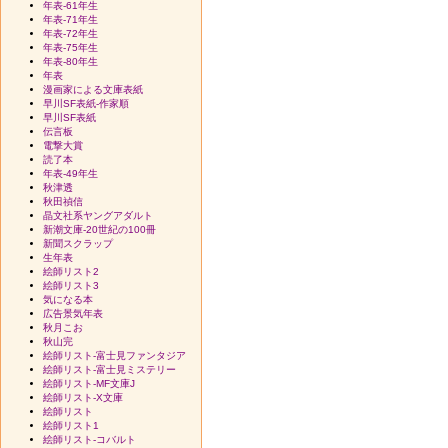
年表-61年生
年表-71年生
年表-72年生
年表-75年生
年表-80年生
年表
漫画家による文庫表紙
早川SF表紙-作家順
早川SF表紙
伝言板
電撃大賞
読了本
年表-49年生
秋津透
秋田禎信
晶文社系ヤングアダルト
新潮文庫-20世紀の100冊
新聞スクラップ
生年表
絵師リスト2
絵師リスト3
気になる本
広告景気年表
秋月こお
秋山完
絵師リスト-富士見ファンタジア
絵師リスト-富士見ミステリー
絵師リスト-MF文庫J
絵師リスト-X文庫
絵師リスト
絵師リスト1
絵師リスト-コバルト