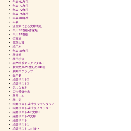
年表-61年生
年表-71年生
年表-72年生
年表-75年生
年表-80年生
年表
漫画家による文庫表紙
早川SF表紙-作家順
早川SF表紙
伝言板
電撃大賞
読了本
年表-49年生
秋津透
秋田禎信
晶文社系ヤングアダルト
新潮文庫-20世紀の100冊
新聞スクラップ
生年表
絵師リスト2
絵師リスト3
気になる本
広告景気年表
秋月こお
秋山完
絵師リスト-富士見ファンタジア
絵師リスト-富士見ミステリー
絵師リスト-MF文庫J
絵師リスト-X文庫
絵師リスト
絵師リスト1
絵師リスト-コバルト