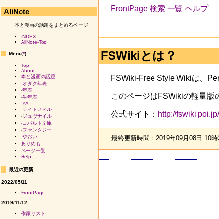
FrontPage
検索
一覧
ヘルプ
AliNote
本と漫画の話題をまとめるページ
INDEX
AliNote-Top
FSWikiとは？
Menu(
*
)
Top
About
FSWiki-Free Style Wiki
本と漫画の話題
-
オタク年表
-
年表
このページはFSWikiの軽量版
-
生年表
-
YA
-
ライトノベル
公式サイト：
http://fswiki.poi.jp
-
ジュヴナイル
-
コバルト文庫
-
ファンタジー
-
やおい
最終更新時間：2019年09月08日 10時
ありめも
ページ一覧
Help
最近の更新
2022/05/11
FrontPage
2019/11/12
作家リスト