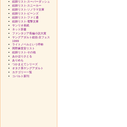
絵師リスト-スーパーダッシュ
絵師リスト-スニーカー
絵師リスト-ソノラマ文庫
絵師リスト-ビーンズ
絵師リスト-ファミ通
絵師リスト-電撃文庫
サンリオ表紙
ネット辞書
ファンタジア長編小説大賞
ヤングアダルト総括-京フェス
1999
ライトノベルという呼称
岡野麻里安リスト
絵師リスト-その他
あかほりさとる
ありめも
つかまえてシリーズ
オタク系ヤングアダルト
カテゴリー一覧
コバルト新刊