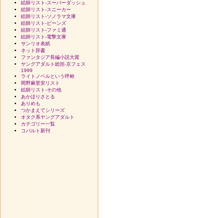
絵師リスト-スーパーダッシュ
絵師リスト-スニーカー
絵師リスト-ソノラマ文庫
絵師リスト-ビーンズ
絵師リスト-ファミ通
絵師リスト-電撃文庫
サンリオ表紙
ネット辞書
ファンタジア長編小説大賞
ヤングアダルト総括-京フェス
1999
ライトノベルという呼称
岡野麻里安リスト
絵師リスト-その他
あかほりさとる
ありめも
つかまえてシリーズ
オタク系ヤングアダルト
カテゴリー一覧
コバルト新刊