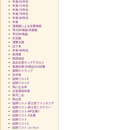
年表-61年生
年表-71年生
年表-72年生
年表-75年生
年表-80年生
年表
漫画家による文庫表紙
早川SF表紙-作家順
早川SF表紙
伝言板
電撃大賞
読了本
年表-49年生
秋津透
秋田禎信
晶文社系ヤングアダルト
新潮文庫-20世紀の100冊
新聞スクラップ
生年表
絵師リスト2
絵師リスト3
気になる本
広告景気年表
秋月こお
秋山完
絵師リスト-富士見ファンタジア
絵師リスト-富士見ミステリー
絵師リスト-MF文庫J
絵師リスト-X文庫
絵師リスト
絵師リスト1
絵師リスト-コバルト