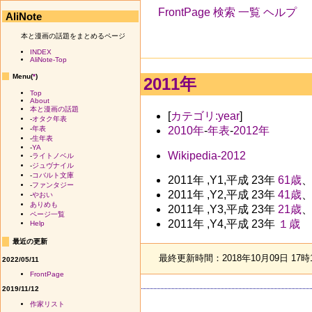
FrontPage
検索
一覧
ヘルプ
AliNote
本と漫画の話題をまとめるページ
INDEX
AliNote-Top
Menu(
*
)
2011年
Top
About
本と漫画の話題
[
カテゴリ:year
]
-
オタク年表
2010年
-
年表
-
2012年
-
年表
-
生年表
-
YA
Wikipedia-2012
-
ライトノベル
-
ジュヴナイル
-
コバルト文庫
2011年 ,Y1,平成 23年
61歳
-
ファンタジー
2011年 ,Y2,平成 23年
41歳
-
やおい
ありめも
2011年 ,Y3,平成 23年
21歳
ページ一覧
2011年 ,Y4,平成 23年
１歳
Help
最近の更新
最終更新時間：2018年10月09日 17時
2022/05/11
FrontPage
2019/11/12
作家リスト