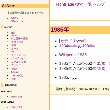
FrontPage
検索
一覧
ヘルプ
AliNote
本と漫画の話題をまとめるページ
INDEX
AliNote-Top
Menu(
*
)
1985年
Top
About
本と漫画の話題
[
カテゴリ:year
]
-
オタク年表
1984年
-
年表
-
1986年
-
年表
-
生年表
-
YA
Wikipedia-1985
-
ライトノベル
-
ジュヴナイル
-
コバルト文庫
1985年 ,Y1,昭和60年
35歳
、
-
ファンタジー
1985年 ,Y2,昭和60年
15歳
、
-
やおい
ありめも
ページ一覧
1985.--,yy,
Help
最近の更新
最終更新時間：2018年10月09日 17時
2022/05/11
FrontPage
2019/11/12
作家リスト