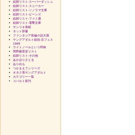
絵師リスト-スーパーダッシュ
絵師リスト-スニーカー
絵師リスト-ソノラマ文庫
絵師リスト-ビーンズ
絵師リスト-ファミ通
絵師リスト-電撃文庫
サンリオ表紙
ネット辞書
ファンタジア長編小説大賞
ヤングアダルト総括-京フェス
1999
ライトノベルという呼称
岡野麻里安リスト
絵師リスト-その他
あかほりさとる
ありめも
つかまえてシリーズ
オタク系ヤングアダルト
カテゴリー一覧
コバルト新刊