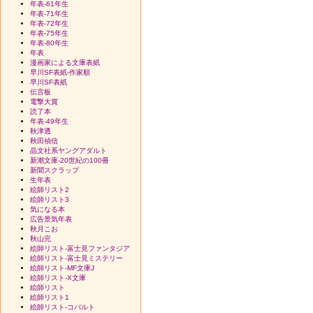
年表-61年生
年表-71年生
年表-72年生
年表-75年生
年表-80年生
年表
漫画家による文庫表紙
早川SF表紙-作家順
早川SF表紙
伝言板
電撃大賞
読了本
年表-49年生
秋津透
秋田禎信
晶文社系ヤングアダルト
新潮文庫-20世紀の100冊
新聞スクラップ
生年表
絵師リスト2
絵師リスト3
気になる本
広告景気年表
秋月こお
秋山完
絵師リスト-富士見ファンタジア
絵師リスト-富士見ミステリー
絵師リスト-MF文庫J
絵師リスト-X文庫
絵師リスト
絵師リスト1
絵師リスト-コバルト