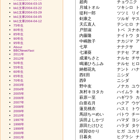
 超肉　　　	チョウニク

bk1文庫2004-03-15
 月城トオル	ツキシロ トオル

bk1文庫2004-03-22
bk1文庫2004-03-29
 堤利一郎　	ツツミ リイチロウ

bk1文庫2004-04-05
 剣康之　　	ツルギ ヤスユキ

bk1文庫2004-04-12
 天広直人　	テンヒロ ナオト　2/7　修正 

75年生
 戸部淑　　	トベ スナホ

80年生
85年生
 内藤隆　　	ナイトウ タカシ

90年生
 中嶋敦子　	ナカジマ アツコ

95年生
 七草　　　	ナナクサ

About
BBCNewsYaoi
 七瀬葵　　	ナナセ アオイ

2011年
 成瀬ちさと	ナルセ チサト

2012年
50年生
 鳴瀬ひろふみ	ナルセ ヒロフミ

55年生
 納都花丸　	ナント ハナマル

60年生
 西E田　　	ニシダ

65年生
 西θ　　　	ニシダ

70年生
2003年
 野中友　　	ノナカ ユウ

2004年
 灰村キヨタカ	ハイムラ キヨタカ

2005年
 萩原一至　	ハギワラ カズシ

2006年
2007年
 白亜右月　	ハクア ウゲツ

2008年
 蓮見桃衣　	ハスミ トウイ

2009年
 馬頭ちーめい	バトウ チーメイ

2010年
 浜田よしかづ	ハマダ ヨシカヅ

1997年
1998年
 原田たけひと	ハラダ タケヒト

1999年
 緋賀ゆかり	ヒガ ユカリ

2000年
 日暮央　　	ヒグラシ ナカバ

2001年