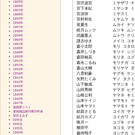
1965年
 宮沢波宏　	ミヤザワ ナミヒロ

1966年
 宮下未紀　	ミヤシタ ミキ

1967年
 宮須弥　　	ミヤスミ

1968年
1955年
 宮村和生　	ミヤムラ カズオ

1956年
 迎夏生　　	ムカイ ナツミ

1957年
 睦月ムンク	ムツキ ムンク

1958年
 武藤栗人　	ムトウ クリヒト

1959年
1960年
 謎古ゆき　	メイコ ユキ

1961年
 森小太郎　	モリ コタロウ

1948年
 森井しづき	モリイ シヅキ

1949年
1950年
 森田柚花　	モリタ ユズカ

1951年
 森永こるね	モリナガ コルネ

1952年
 森山大輔　	モリヤマ ダイスケ

1953年
 八雲剣豪　	ヤグモ ケンゴウ

1954年
1941年
 矢野たくみ	ヤノ タクミ

1942年
 山下敏成　	ヤマシタ トシナリ

1943年
 山田秀樹　	ヤマダ ヒデキ

1944年
1945年
 山根公利　	ヤマネ キミトシ

1946年
 山本ケイジ	ヤマモト ケイジト

1947年
 山本ヤマト	ヤマモト ヤマト

漫画家リスト
 結賀さとる	ユイガ サトル

漫画雑誌創刊廃刊年表
有沢まみず
 結川カズノ	ユイカワ カズノ

00年生
 唯月一　　	ユヅキ イチ

05年生
 横田守　　	ヨコタ マモル

10年生
1940年
 義仲翔子　	ヨシナカ ショウコ
