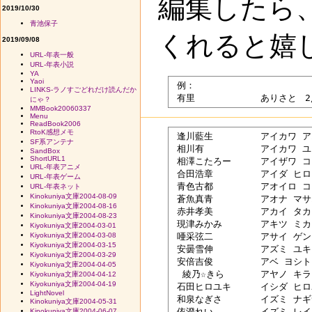
編集したら
2019/10/30
青池保子
くれると嬉
2019/09/08
URL-年表一般
URL-年表小説
YA
Yaoi
 例：

LINKS-ラノすごどれだけ読んだか
にゃ？
MMBook20060337
Menu
ReadBook2006
RtoK感想メモ
 逢川藍生　	アイカワ アオイ 2/14

SF系アンテナ
 相川有　　	アイカワ ユウ

SandBox
ShortURL1
 相澤こたろー	アイザワ コタロー

URL-年表アニメ
 合田浩章　	アイダ ヒロアキ

URL-年表ゲーム
 青色古都　	アオイロ コト

URL-年表ネット
Kinokuniya文庫2004-08-09
 蒼魚真青　	アオナ マサオ

Kinokuniya文庫2004-08-16
 赤井孝美　	アカイ タカミ

Kinokuniya文庫2004-08-23
 現津みかみ	アキツ ミカミ

Kiyokuniya文庫2004-03-01
Kiyokuniya文庫2004-03-08
 唖采弦二　	アサイ ゲンジ

Kiyokuniya文庫2004-03-15
 安曇雪伸　	アズミ ユキノブ

Kiyokuniya文庫2004-03-29
 安倍吉俊　	アベ ヨシトシ

Kiyokuniya文庫2004-04-05
  綾乃☆きら	アヤノ キラ

Kiyokuniya文庫2004-04-12
Kiyokuniya文庫2004-04-19
 石田ヒロユキ	イシダ ヒロユキ

LightNovel
 和泉なぎさ	イズミ ナギサ

Kinokuniya文庫2004-05-31
 依澄れい　	イズミ レイ

Kinokuniya文庫2004-06-07