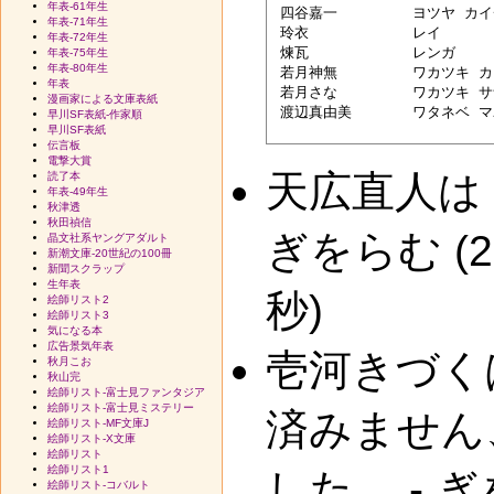
年表-61年生
 四谷嘉一　	ヨツヤ カイチ

年表-71年生
 玲衣　　　	レイ

年表-72年生
 煉瓦　　　	レンガ

年表-75年生
年表-80年生
 若月神無　	ワカツキ カンナ

年表
 若月さな　	ワカツキ サナ

漫画家による文庫表紙
 渡辺真由美	ワタネベ マユミ

早川SF表紙-作家順
早川SF表紙
伝言板
電撃大賞
天広直人は
読了本
年表-49年生
秋津透
秋田禎信
ぎをらむ (2
晶文社系ヤングアダルト
新潮文庫-20世紀の100冊
新聞スクラップ
生年表
秒)
絵師リスト2
絵師リスト3
気になる本
広告景気年表
壱河きづく
秋月こお
秋山完
絵師リスト-富士見ファンタジア
絵師リスト-富士見ミステリー
済みません
絵師リスト-MF文庫J
絵師リスト-X文庫
絵師リスト
絵師リスト1
した。 - ぎ
絵師リスト-コバルト