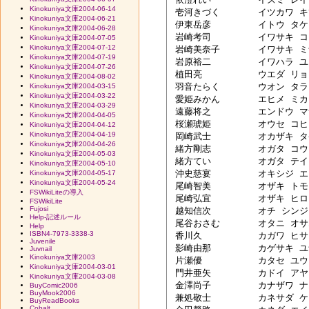
Kinokuniya文庫2004-06-14
 壱河きづく	イツカワ キヅク　2/7　修正

Kinokuniya文庫2004-06-21
 伊東岳彦　	イトウ タケヒコ

Kinokuniya文庫2004-06-28
 岩崎考司　	イワサキ コウジ

Kinokuniya文庫2004-07-05
Kinokuniya文庫2004-07-12
 岩崎美奈子	イワサキ ミナコ

Kinokuniya文庫2004-07-19
 岩原裕二　	イワハラ ユウジ

Kinokuniya文庫2004-07-26
 植田亮　　	ウエダ リョウ

Kinokuniya文庫2004-08-02
 羽音たらく	ウオン タラク

Kinokuniya文庫2004-03-15
Kinokuniya文庫2004-03-22
 愛姫みかん	エヒメ ミカン

Kinokuniya文庫2004-03-29
 遠藤将之　	エンドウ マサユキ

Kinokuniya文庫2004-04-05
 桜瀬琥姫　	オウセ コヒメ

Kinokuniya文庫2004-04-12
Kinokuniya文庫2004-04-19
 岡崎武士　	オカザキ タケシ

Kinokuniya文庫2004-04-26
 緒方剛志　	オガタ コウジ

Kinokuniya文庫2004-05-03
 緒方てい　	オガタ テイ

Kinokuniya文庫2004-05-10
 沖史慈宴　	オキシジ エン

Kinokuniya文庫2004-05-17
Kinokuniya文庫2004-05-24
 尾崎智美　	オザキ トモミ

FSWikiLiteの導入
 尾崎弘宜　	オザキ ヒロキ

FSWikiLite
Fujosi
 越知信次　	オチ シンジ

Help-記述ルール
 尾谷おさむ	オタニ オサム　2/10　修正

Help
ISBN4-7973-3338-3
 香川久　　	カガワ ヒサシ

Juvenile
 影崎由那　	カゲサキ ユナ

Juvnail
Kinokuniya文庫2003
 片瀬優　　	カタセ ユウ

Kinokuniya文庫2004-03-01
 門井亜矢　	カドイ アヤ

Kinokuniya文庫2004-03-08
 金澤尚子　	カナザワ ナオコ

BuyComic2006
BuyMook2006
 兼処敬士　	カネサダ ケイシ

BuyReadBooks
Cobalt