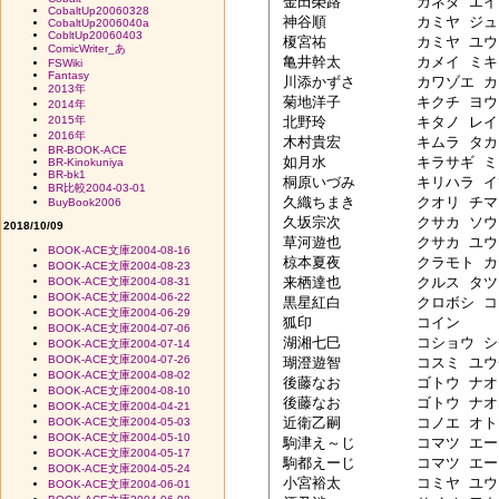
 金田榮路　	カネダ エイジ

CobaltUp20060328
 神谷順　　	カミヤ ジュン

CobaltUp2006040a
CobltUp20060403
 榎宮祐　　	カミヤ ユウ

ComicWriter_あ
 亀井幹太　	カメイ ミキタ

FSWiki
Fantasy
 川添かずさ	カワゾエ カズサ

2013年
 菊地洋子　	キクチ ヨウコ

2014年
2015年
 北野玲　　	キタノ レイ

2016年
 木村貴宏　	キムラ タカヒロ

BR-BOOK-ACE
 如月水　　	キラサギ ミズ

BR-Kinokuniya
BR-bk1
 桐原いづみ	キリハラ イヅミ

BR比較2004-03-01
 久織ちまき	クオリ チマキ

BuyBook2006
 久坂宗次　	クサカ ソウジ

2018/10/09
 草河遊也　	クサカ ユウヤ

BOOK-ACE文庫2004-08-16
 椋本夏夜　	クラモト カヤ

BOOK-ACE文庫2004-08-23
 来栖達也　	クルス タツヤ

BOOK-ACE文庫2004-08-31
BOOK-ACE文庫2004-06-22
 黒星紅白　	クロボシ コウハク

BOOK-ACE文庫2004-06-29
 狐印　　　	コイン

BOOK-ACE文庫2004-07-06
 湖湘七巳　	コショウ シチミ

BOOK-ACE文庫2004-07-14
BOOK-ACE文庫2004-07-26
 瑚澄遊智　	コスミ ユウチ

BOOK-ACE文庫2004-08-02
 後藤なお　	ゴトウ ナオ

BOOK-ACE文庫2004-08-10
 後藤なお　	ゴトウ ナオ

BOOK-ACE文庫2004-04-21
 近衛乙嗣　	コノエ オトツグ

BOOK-ACE文庫2004-05-03
BOOK-ACE文庫2004-05-10
 駒津え～じ	コマツ エージ

BOOK-ACE文庫2004-05-17
 駒都えーじ	コマツ エージ

BOOK-ACE文庫2004-05-24
 小宮裕太　	コミヤ ユウタ

BOOK-ACE文庫2004-06-01