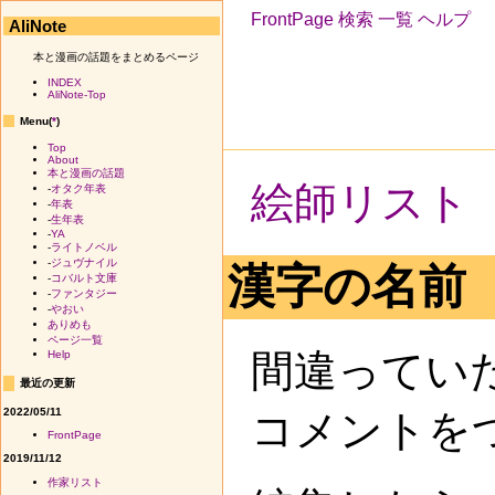
FrontPage
検索
一覧
ヘルプ
AliNote
本と漫画の話題をまとめるページ
INDEX
AliNote-Top
Menu(
*
)
Top
About
本と漫画の話題
絵師リスト
-
オタク年表
-
年表
-
生年表
-
YA
-
ライトノベル
-
ジュヴナイル
漢字の名前
-
コバルト文庫
-
ファンタジー
-
やおい
ありめも
ページ一覧
間違ってい
Help
最近の更新
2022/05/11
コメントを
FrontPage
2019/11/12
作家リスト