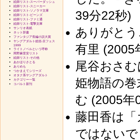
絵師リスト-スーパーダッシュ
絵師リスト-スニーカー
絵師リスト-ソノラマ文庫
39分22秒)
絵師リスト-ビーンズ
絵師リスト-ファミ通
絵師リスト-電撃文庫
ありがとう
サンリオ表紙
ネット辞書
ファンタジア長編小説大賞
ヤングアダルト総括-京フェス
有里 (2005
1999
ライトノベルという呼称
岡野麻里安リスト
絵師リスト-その他
尾谷おさむ
あかほりさとる
ありめも
つかまえてシリーズ
オタク系ヤングアダルト
姫物語の巻
カテゴリー一覧
コバルト新刊
む (2005年
藤田香は「
ではないで