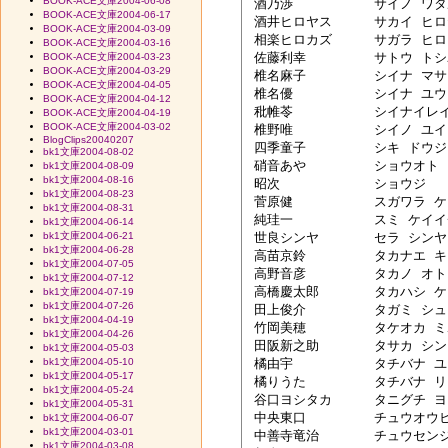
BOOK-ACE文庫2004-06-08
 酒乃渉　　	サイノ ワタル

BOOK-ACE文庫2004-06-17
 酒井ヒロヤス	サカイ ヒロヤス

BOOK-ACE文庫2004-03-09
 相楽ヒロカズ	サガラ ヒロカズ

BOOK-ACE文庫2004-03-16
 佐藤利幸　	サトウ トシユキ？

BOOK-ACE文庫2004-03-23
BOOK-ACE文庫2004-03-29
 椎名麻子　	シイナ マサコ

BOOK-ACE文庫2004-04-05
 椎名優　　	シイナ ユウ

BOOK-ACE文庫2004-04-12
 秕帷苓　　	シイナイレイ

BOOK-ACE文庫2004-04-19
BOOK-ACE文庫2004-03-02
 椎野唯　　	シイノ ユイ

BlogClips20040207
 四季童子　	シキ ドウジ

bk1文庫2004-08-02
 硝音あや　	ショウオト アヤ

bk1文庫2004-08-09
bk1文庫2004-08-16
 昭次　　　	ショウジ

bk1文庫2004-08-23
 菅原健　　	スガワラ ケン

bk1文庫2004-08-31
 純珪一　　	スミ ケイイチ

bk1文庫2004-06-14
bk1文庫2004-06-21
 世良シンヤ 	セラ シンヤ

bk1文庫2004-06-28
 高苗京鈴　	タカナエ キョウリン

bk1文庫2004-07-05
 高野音彦　	タカノ オトヒコ

bk1文庫2004-07-12
 高橋慶太郎	タカハシ ケイタロウ

bk1文庫2004-07-19
bk1文庫2004-07-26
 田上俊介　	タガミ シュンスケ？

bk1文庫2004-04-19
 竹岡美穂　	タケオカ ミホ

bk1文庫2004-04-26
 田阪新之助	タサカ シンノスケ？

bk1文庫2004-05-03
bk1文庫2004-05-10
 橘由宇　　	タチバナ ユウ

bk1文庫2004-05-17
 橘りうた　	タチバナ リウタ

bk1文庫2004-05-24
 谷口ヨシタカ	タニグチ ヨシタカ

bk1文庫2004-05-31
 中央東口　	チュウオウヒガシグチ？

bk1文庫2004-06-07
bk1文庫2004-03-01
 中善寺竜治	チュウセンジ リュウジ

bk1文庫2004-03-08