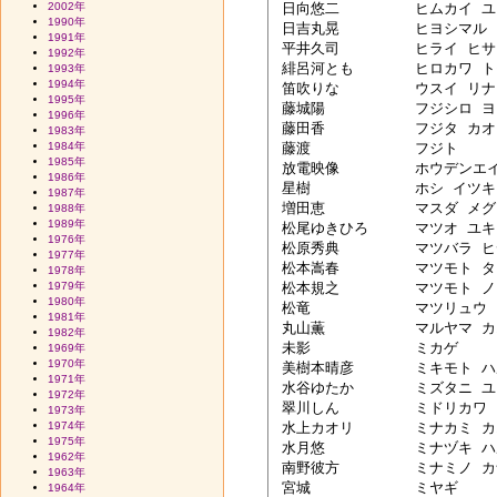
2002年
 日向悠二　	ヒムカイ ユウジ

1990年
 日吉丸晃　	ヒヨシマル アキラ

1991年
 平井久司　	ヒライ ヒサシ

1992年
 緋呂河とも	ヒロカワ トモ

1993年
1994年
 笛吹りな　	ウスイ リナ 2/7 修正

1995年
 藤城陽　　	フジシロ ヨウ

1996年
 藤田香　　	フジタ カオリ　2/10　修正

1983年
1984年
 藤渡　　　	フジト

1985年
 放電映像　	ホウデンエイゾウ

1986年
 星樹　　　	ホシ イツキ

1987年
 増田恵　　	マスダ メグミ

1988年
1989年
 松尾ゆきひろ	マツオ ユキヒロ

1976年
 松原秀典　	マツバラ ヒデノリ

1977年
 松本嵩春　	マツモト タカハル

1978年
1979年
 松本規之　	マツモト ノリユキ

1980年
 松竜　　　	マツリュウ

1981年
 丸山薫　　	マルヤマ カオル

1982年
 未影　　　	ミカゲ

1969年
1970年
 美樹本晴彦	ミキモト ハルヒコ

1971年
 水谷ゆたか	ミズタニ ユタカ

1972年
 翠川しん　	ミドリカワ シン

1973年
1974年
 水上カオリ	ミナカミ カオリ

1975年
 水月悠　　	ミナヅキ ハルカ

1962年
 南野彼方　	ミナミノ カナタ

1963年
 宮城　　　	ミヤギ

1964年