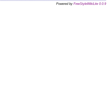
Powered by
FreeStyleWikiLite 0.0.9