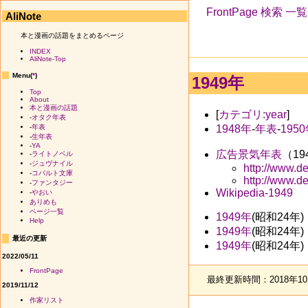
FrontPage
検索
一覧
AliNote
本と漫画の話題をまとめるページ
INDEX
AliNote-Top
Menu(
*
)
1949年
Top
About
本と漫画の話題
[
カテゴリ:year
]
-
オタク年表
1948年
-
年表
-
195
-
年表
-
生年表
-
YA
広告景気年表
（194
-
ライトノベル
-
ジュヴナイル
http://www.d
-
コバルト文庫
http://www.d
-
ファンタジー
Wikipedia-1949
-
やおい
ありめも
ページ一覧
1949年
(昭和24
Help
1949年
(昭和24
最近の更新
1949年
(昭和24
2022/05/11
FrontPage
最終更新時間：2018年10月
2019/11/12
作家リスト