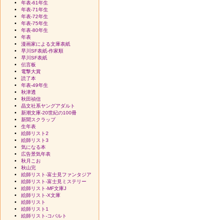
年表-61年生
年表-71年生
年表-72年生
年表-75年生
年表-80年生
年表
漫画家による文庫表紙
早川SF表紙-作家順
早川SF表紙
伝言板
電撃大賞
読了本
年表-49年生
秋津透
秋田禎信
晶文社系ヤングアダルト
新潮文庫-20世紀の100冊
新聞スクラップ
生年表
絵師リスト2
絵師リスト3
気になる本
広告景気年表
秋月こお
秋山完
絵師リスト-富士見ファンタジア
絵師リスト-富士見ミステリー
絵師リスト-MF文庫J
絵師リスト-X文庫
絵師リスト
絵師リスト1
絵師リスト-コバルト