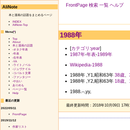
FrontPage
検索
一覧
ヘルプ
AliNote
本と漫画の話題をまとめるページ
INDEX
AliNote-Top
Menu(
*
)
1988年
Top
About
本と漫画の話題
[
カテゴリ:year
]
-
オタク年表
1987年
-
年表
-
1989年
-
年表
-
生年表
-
YA
Wikipedia-1988
-
ライトノベル
-
ジュヴナイル
-
コバルト文庫
1988年 ,Y1,昭和63年
38歳
、
-
ファンタジー
1988年 ,Y2,昭和63年
18歳
、
-
やおい
ありめも
ページ一覧
1988.--,yy,
Help
最近の更新
最終更新時間：2018年10月09日 17時
2022/05/11
FrontPage
2019/11/12
作家リスト