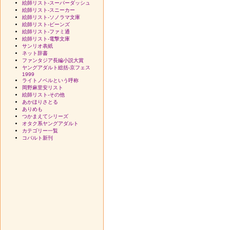
絵師リスト-スーパーダッシュ
絵師リスト-スニーカー
絵師リスト-ソノラマ文庫
絵師リスト-ビーンズ
絵師リスト-ファミ通
絵師リスト-電撃文庫
サンリオ表紙
ネット辞書
ファンタジア長編小説大賞
ヤングアダルト総括-京フェス
1999
ライトノベルという呼称
岡野麻里安リスト
絵師リスト-その他
あかほりさとる
ありめも
つかまえてシリーズ
オタク系ヤングアダルト
カテゴリー一覧
コバルト新刊