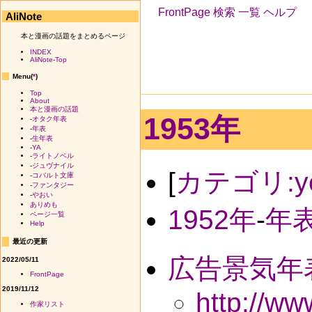
FrontPage
検索
一覧
ヘルプ
AliNote
本と漫画の話題をまとめるページ
INDEX
AliNote-Top
Menu(
*
)
Top
About
本と漫画の話題
1953年
-
オタク年表
-
年表
-
生年表
-
YA
-
ライトノベル
-
ジュヴナイル
[
カテゴリ:ye
-
コバルト文庫
-
ファンタジー
-
やおい
ありめも
1952年
-
年
ページ一覧
Help
最近の更新
広告景気年
2022/05/11
FrontPage
2019/11/12
http://w
作家リスト