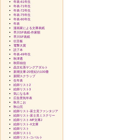
年表-61年生
年表-71年生
年表-72年生
年表-75年生
年表-80年生
年表
漫画家による文庫表紙
早川SF表紙-作家順
早川SF表紙
伝言板
電撃大賞
読了本
年表-49年生
秋津透
秋田禎信
晶文社系ヤングアダルト
新潮文庫-20世紀の100冊
新聞スクラップ
生年表
絵師リスト2
絵師リスト3
気になる本
広告景気年表
秋月こお
秋山完
絵師リスト-富士見ファンタジア
絵師リスト-富士見ミステリー
絵師リスト-MF文庫J
絵師リスト-X文庫
絵師リスト
絵師リスト1
絵師リスト-コバルト