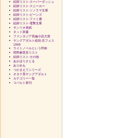
絵師リスト-スーパーダッシュ
絵師リスト-スニーカー
絵師リスト-ソノラマ文庫
絵師リスト-ビーンズ
絵師リスト-ファミ通
絵師リスト-電撃文庫
サンリオ表紙
ネット辞書
ファンタジア長編小説大賞
ヤングアダルト総括-京フェス
1999
ライトノベルという呼称
岡野麻里安リスト
絵師リスト-その他
あかほりさとる
ありめも
つかまえてシリーズ
オタク系ヤングアダルト
カテゴリー一覧
コバルト新刊