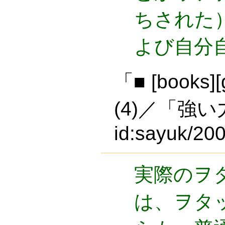
ちされた
よび自分
「■ [books
(4)／「強
id:sayuk/20
実際のヲ
は、ヲタ