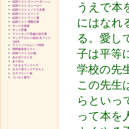
絵師リスト-スーパーダッシュ
うえで本
絵師リスト-スニーカー
絵師リスト-ソノラマ文庫
絵師リスト-ビーンズ
絵師リスト-ファミ通
にはなれ
絵師リスト-電撃文庫
サンリオ表紙
ネット辞書
る。愛し
ファンタジア長編小説大賞
ヤングアダルト総括-京フェス
1999
ライトノベルという呼称
岡野麻里安リスト
子は平等
絵師リスト-その他
あかほりさとる
ありめも
学校の先
つかまえてシリーズ
オタク系ヤングアダルト
カテゴリー一覧
コバルト新刊
この先生
らといっ
って本を