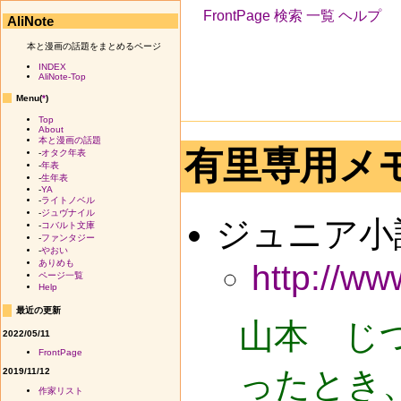
FrontPage
検索
一覧
ヘルプ
AliNote
本と漫画の話題をまとめるページ
INDEX
AliNote-Top
Menu(
*
)
Top
About
本と漫画の話題
有里専用メ
-
オタク年表
-
年表
-
生年表
-
YA
-
ライトノベル
-
ジュヴナイル
ジュニア小
-
コバルト文庫
-
ファンタジー
-
やおい
ありめも
http://ww
ページ一覧
Help
最近の更新
山本 じ
2022/05/11
FrontPage
ったとき
2019/11/12
作家リスト