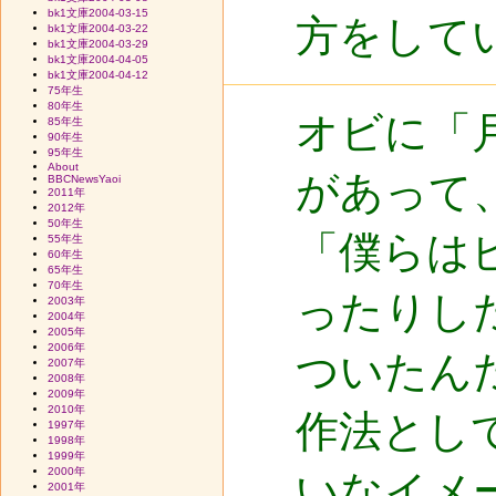
bk1文庫2004-03-15
方をして
bk1文庫2004-03-22
bk1文庫2004-03-29
bk1文庫2004-04-05
bk1文庫2004-04-12
75年生
80年生
オビに「
85年生
90年生
95年生
About
があって
BBCNewsYaoi
2011年
2012年
50年生
「僕らは
55年生
60年生
65年生
70年生
ったりし
2003年
2004年
2005年
2006年
ついたん
2007年
2008年
2009年
2010年
作法とし
1997年
1998年
1999年
2000年
いなイメ
2001年