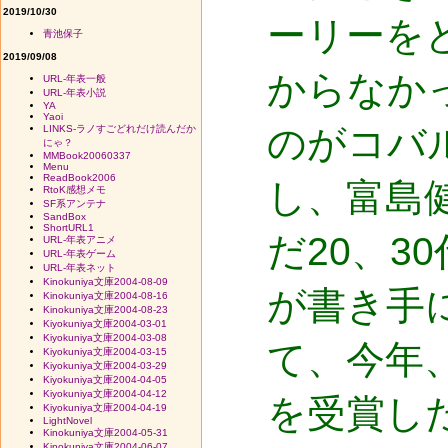
2019/10/30
ーリーを
青池保子
2019/09/08
からなか
URL-年表一般
URL-年表小説
YA
Yaoi
のがコバ
LINKS-ラノすごどれだけ読んだか
にゃ？
MMBook20060337
Menu
ReadBook2006
し、富島
RtoK感想メモ
SF系アンテナ
SandBox
ShortURL1
だ20、3
URL-年表アニメ
URL-年表ゲーム
URL-年表ネット
Kinokuniya文庫2004-08-09
が書き手
Kinokuniya文庫2004-08-16
Kinokuniya文庫2004-08-23
Kiyokuniya文庫2004-03-01
Kiyokuniya文庫2004-03-08
て、今年
Kiyokuniya文庫2004-03-15
Kiyokuniya文庫2004-03-29
Kiyokuniya文庫2004-04-05
Kiyokuniya文庫2004-04-12
を受賞し
Kiyokuniya文庫2004-04-19
LightNovel
Kinokuniya文庫2004-05-31
Kinokuniya文庫2004-06-07