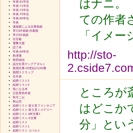
はナニ。
年表-61年生
年表-71年生
年表-72年生
年表-75年生
ての作者
年表-80年生
年表
漫画家による文庫表紙
早川SF表紙-作家順
「イメー
早川SF表紙
伝言板
電撃大賞
読了本
http://sto-
年表-49年生
秋津透
秋田禎信
2.cside7.co
晶文社系ヤングアダルト
新潮文庫-20世紀の100冊
新聞スクラップ
生年表
絵師リスト2
絵師リスト3
ところが
気になる本
広告景気年表
秋月こお
秋山完
はどこか
絵師リスト-富士見ファンタジア
絵師リスト-富士見ミステリー
絵師リスト-MF文庫J
絵師リスト-X文庫
分」とい
絵師リスト
絵師リスト1
絵師リスト-コバルト