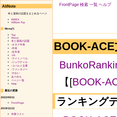
FrontPage
検索
一覧
ヘルプ
AliNote
本と漫画の話題をまとめるページ
INDEX
AliNote-Top
Menu(
*
)
Top
About
本と漫画の話題
BOOK-A
-
オタク年表
-
年表
-
生年表
-
YA
-
ライトノベル
BunkoRanki
-
ジュヴナイル
-
コバルト文庫
-
ファンタジー
-
やおい
ありめも
【[
BOOK-
ページ一覧
Help
最近の更新
2022/05/11
ランキング
FrontPage
2019/11/12
作家リスト