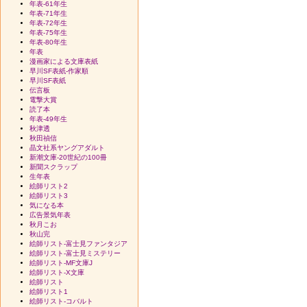
年表-61年生
年表-71年生
年表-72年生
年表-75年生
年表-80年生
年表
漫画家による文庫表紙
早川SF表紙-作家順
早川SF表紙
伝言板
電撃大賞
読了本
年表-49年生
秋津透
秋田禎信
晶文社系ヤングアダルト
新潮文庫-20世紀の100冊
新聞スクラップ
生年表
絵師リスト2
絵師リスト3
気になる本
広告景気年表
秋月こお
秋山完
絵師リスト-富士見ファンタジア
絵師リスト-富士見ミステリー
絵師リスト-MF文庫J
絵師リスト-X文庫
絵師リスト
絵師リスト1
絵師リスト-コバルト