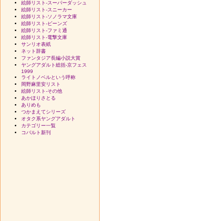
絵師リスト-スーパーダッシュ
絵師リスト-スニーカー
絵師リスト-ソノラマ文庫
絵師リスト-ビーンズ
絵師リスト-ファミ通
絵師リスト-電撃文庫
サンリオ表紙
ネット辞書
ファンタジア長編小説大賞
ヤングアダルト総括-京フェス
1999
ライトノベルという呼称
岡野麻里安リスト
絵師リスト-その他
あかほりさとる
ありめも
つかまえてシリーズ
オタク系ヤングアダルト
カテゴリー一覧
コバルト新刊