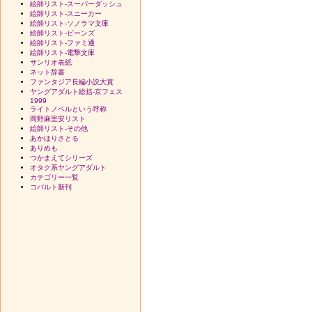
絵師リスト-スーパーダッシュ
絵師リスト-スニーカー
絵師リスト-ソノラマ文庫
絵師リスト-ビーンズ
絵師リスト-ファミ通
絵師リスト-電撃文庫
サンリオ表紙
ネット辞書
ファンタジア長編小説大賞
ヤングアダルト総括-京フェス
1999
ライトノベルという呼称
岡野麻里安リスト
絵師リスト-その他
あかほりさとる
ありめも
つかまえてシリーズ
オタク系ヤングアダルト
カテゴリー一覧
コバルト新刊