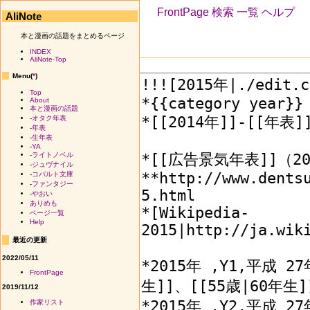
FrontPage
検索
一覧
ヘルプ
AliNote
本と漫画の話題をまとめるページ
INDEX
AliNote-Top
Menu(
*
)
Top
About
本と漫画の話題
-
オタク年表
-
年表
-
生年表
-
YA
-
ライトノベル
-
ジュヴナイル
-
コバルト文庫
-
ファンタジー
-
やおい
ありめも
ページ一覧
Help
最近の更新
2022/05/11
FrontPage
2019/11/12
作家リスト