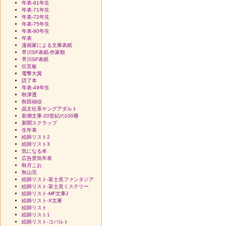
年表-61年生
年表-71年生
年表-72年生
年表-75年生
年表-80年生
年表
漫画家による文庫表紙
早川SF表紙-作家順
早川SF表紙
伝言板
電撃大賞
読了本
年表-49年生
秋津透
秋田禎信
晶文社系ヤングアダルト
新潮文庫-20世紀の100冊
新聞スクラップ
生年表
絵師リスト2
絵師リスト3
気になる本
広告景気年表
秋月こお
秋山完
絵師リスト-富士見ファンタジア
絵師リスト-富士見ミステリー
絵師リスト-MF文庫J
絵師リスト-X文庫
絵師リスト
絵師リスト1
絵師リスト-コバルト