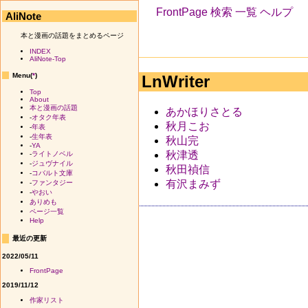
FrontPage
検索
一覧
ヘルプ
AliNote
本と漫画の話題をまとめるページ
INDEX
AliNote-Top
Menu(
*
)
LnWriter
Top
About
本と漫画の話題
あかほりさとる
-
オタク年表
秋月こお
-
年表
-
生年表
秋山完
-
YA
秋津透
-
ライトノベル
-
ジュヴナイル
秋田禎信
-
コバルト文庫
有沢まみず
-
ファンタジー
-
やおい
ありめも
ページ一覧
Help
最近の更新
2022/05/11
FrontPage
2019/11/12
作家リスト