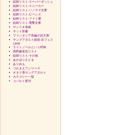
絵師リスト-スーパーダッシュ
絵師リスト-スニーカー
絵師リスト-ソノラマ文庫
絵師リスト-ビーンズ
絵師リスト-ファミ通
絵師リスト-電撃文庫
サンリオ表紙
ネット辞書
ファンタジア長編小説大賞
ヤングアダルト総括-京フェス
1999
ライトノベルという呼称
岡野麻里安リスト
絵師リスト-その他
あかほりさとる
ありめも
つかまえてシリーズ
オタク系ヤングアダルト
カテゴリー一覧
コバルト新刊