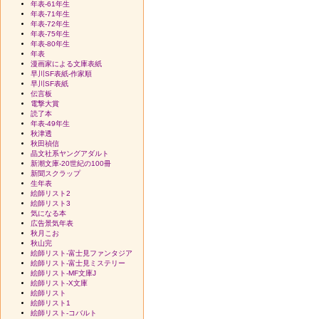
年表-61年生
年表-71年生
年表-72年生
年表-75年生
年表-80年生
年表
漫画家による文庫表紙
早川SF表紙-作家順
早川SF表紙
伝言板
電撃大賞
読了本
年表-49年生
秋津透
秋田禎信
晶文社系ヤングアダルト
新潮文庫-20世紀の100冊
新聞スクラップ
生年表
絵師リスト2
絵師リスト3
気になる本
広告景気年表
秋月こお
秋山完
絵師リスト-富士見ファンタジア
絵師リスト-富士見ミステリー
絵師リスト-MF文庫J
絵師リスト-X文庫
絵師リスト
絵師リスト1
絵師リスト-コバルト