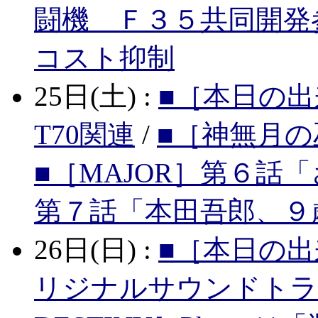
闘機 Ｆ３５共同開発
コスト抑制
25日(土) :
■［本日の出
T70関連
/
■［神無月
■［MAJOR］第６話
第７話「本田吾郎、９
26日(日) :
■［本日の出
リジナルサウンドトラ