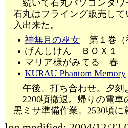
続いて石丸パソコンタワー
石丸はフライング販売して
入出来た。
神無月の巫女
第１巻（
げんしけん ＢＯＸ１
マリア様がみてる 春 V
KURAU Phantom Memory
午後、打ち合わせ。夕刻
2200頃撤退。帰りの電
黒ミサ準備作業。2530頃に
log modified: 2004/12/