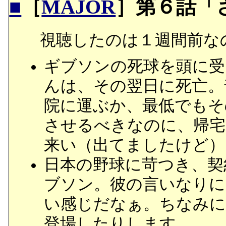
■
［
MAJOR
］第６話「
視聴したのは１週間前な
ギブソンの死球を頭に受
んは、その翌日に死亡。
院に運ぶか、最低でもそ
させるべきなのに、帰宅
来い（出てましたけど）
日本の野球に苛つき、契
ブソン。彼の言いなりに
い感じだなぁ。ちなみに
登場したりします。