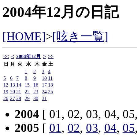
2004年12月の日記
[HOME]
>
[呟き一覧]
<<
<
2004年12月
>
>>
日
月
火
水
木
金
土
1
2
3
4
5
6
7
8
9
10
11
12
13
14
15
16
17
18
19
20
21
22
23
24
25
26
27
28
29
30
31
2004
[ 01, 02, 03, 04, 05
2005
[
01
,
02
,
03
,
04
,
05