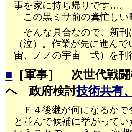
事を家に持ち帰りです…。
この黒ミサ前の糞忙しい
そんな具合なので、新刊
（泣）。作業が先に進んで
宙、ノノの宇宙 弐）を刊
■
［軍事］ 次世代戦闘
へ 政府検討
技術共有
Ｆ４後継が何になるかで
と並んで候補に挙がってい