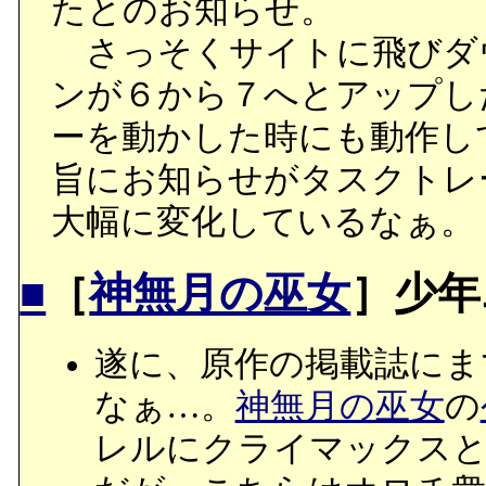
たとのお知らせ。
さっそくサイトに飛びダ
ンが６から７へとアップし
ーを動かした時にも動作し
旨にお知らせがタスクトレ
大幅に変化しているなぁ。
■
［
神無月の巫女
］少年
遂に、原作の掲載誌にま
なぁ…。
神無月の巫女
の
レルにクライマックス