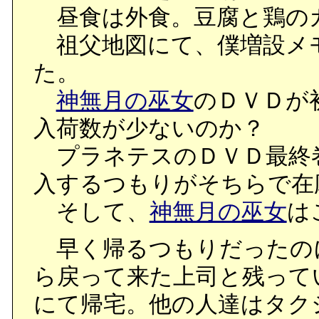
昼食は外食。豆腐と鶏の
祖父地図にて、僕増設メモリー
た。
神無月の巫女
のＤＶＤが
入荷数が少ないのか？
プラネテスのＤＶＤ最終
入するつもりがそちらで在
そして、
神無月の巫女
は
早く帰るつもりだったの
ら戻って来た上司と残って
にて帰宅。他の人達はタク